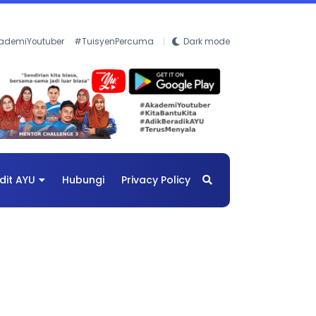
ademiYoutuber
#TuisyenPercuma
Dark mode
dit AYU
Hubungi
Privacy Policy