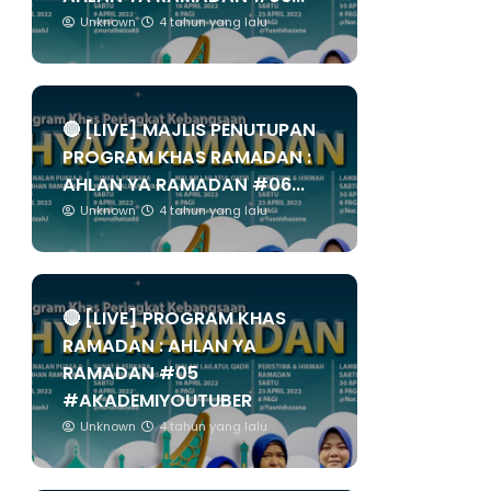
Unknown
4 tahun yang lalu
🔴 [LIVE] MAJLIS PENUTUPAN
PROGRAM KHAS RAMADAN :
AHLAN YA RAMADAN #06...
Unknown
4 tahun yang lalu
🔴 [LIVE] PROGRAM KHAS
RAMADAN : AHLAN YA
RAMADAN #05
#AKADEMIYOUTUBER
Unknown
4 tahun yang lalu