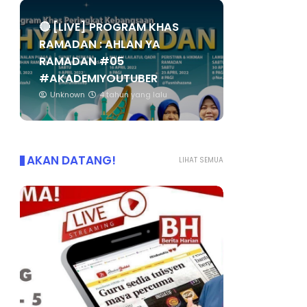
🔴 [LIVE] PROGRAM KHAS
RAMADAN : AHLAN YA
RAMADAN #05
#AKADEMIYOUTUBER
Unknown
4 tahun yang lalu
AKAN DATANG!
LIHAT SEMUA