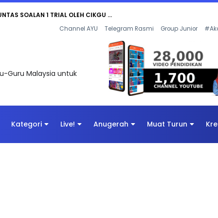
AN DIGITAL PENYELAMAT DUNIA
Channel AYU
Telegram Rasmi
Group Junior
#Ak
uru-Guru Malaysia untuk
Kategori
Live!
Anugerah
Muat Turun
Kre