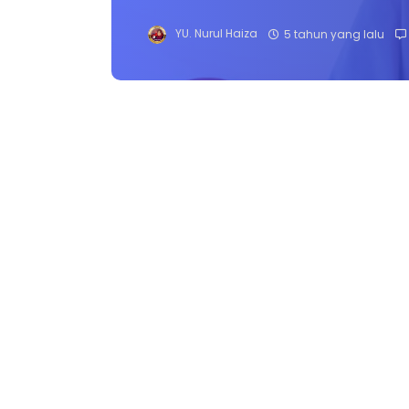
YU. Nurul Haiza
5 tahun yang lalu