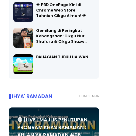
🌟 PBD OnePage Kini di
Chrome Web Store —
Tahniah Cikgu Aiman! 🌟
Gemilang di Peringkat
Kebangsaan: Cikgu Nur
Shafura & Cikgu Shazw…
BAHAGIAN TUBUH HAIWAN
IHYA' RAMADAN
LIHAT SEMUA
🔴 [LIVE] MAJLIS PENUTUPAN
PROGRAM KHAS RAMADAN :
AHLAN YA RAMADAN #06...