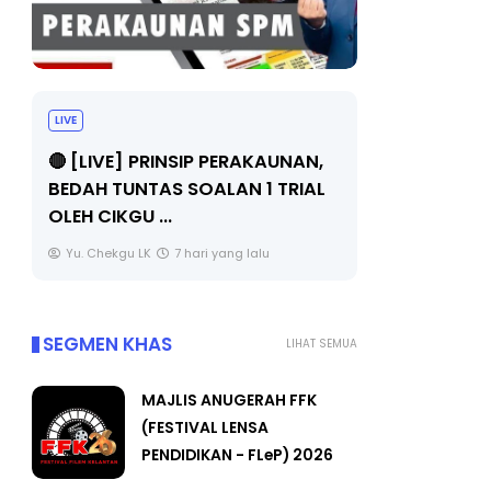
LIVE
BICARA PR
TIMBALAN
🔴 [LIVE] PRINSIP PERAKAUNAN,
PENDIDIKA
BEDAH TUNTAS SOALAN 1 TRIAL
OLEH CIKGU ...
Unknown
Yu. Chekgu LK
7 hari yang lalu
SEGMEN KHAS
LIHAT SEMUA
MAJLIS ANUGERAH FFK
(FESTIVAL LENSA
PENDIDIKAN - FLeP) 2026