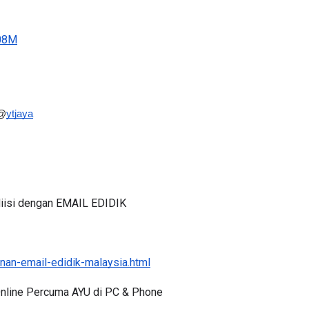
o08M
@
ytjaya
iisi dengan EMAIL EDIDIK
an-email-edidik-malaysia.html
 Online Percuma AYU di PC & Phone