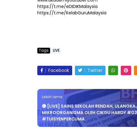
www.akademiyoutuber.com
https://t.me/eDIDIKMalaysia
https://t.me/KelabGuruMalaysia
Tags
LIVE
Facebook
Twitter
Lebih lama
🔴 [LIVE] SAINS SEKOLAH RENDAH, ULANGKAJ
MIKROORGANISMA OLEH CIKGU HARDY #03
#TUISYENPERCUMA