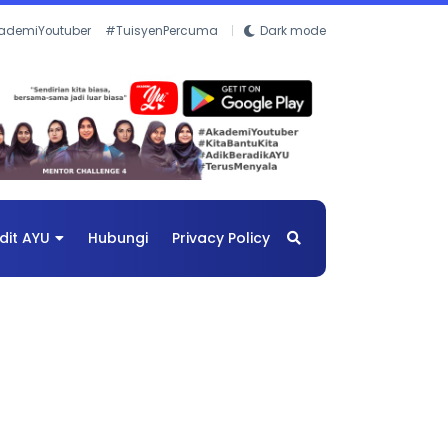
ademiYoutuber
#TuisyenPercuma
Dark mode
dit AYU
Hubungi
Privacy Policy