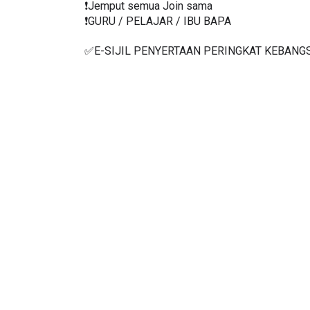
❗️Jemput semua Join sama
❗️GURU / PELAJAR / IBU BAPA
✅E-SIJIL PENYERTAAN PERINGKAT KEBANG