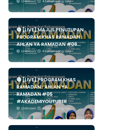
Unknown
4 tahun yang lalu
🔴 [LIVE] MAJLIS PENUTUPAN
PROGRAM KHAS RAMADAN :
AHLAN YA RAMADAN #06...
Unknown
4 tahun yang lalu
🔴 [LIVE] PROGRAM KHAS
RAMADAN : AHLAN YA
RAMADAN #05
#AKADEMIYOUTUBER
Unknown
4 tahun yang lalu