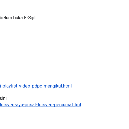
elum buka E-Sijil
LIVE
PORAT 3 : PROGRAM
ELAMAT DAN
🔴 [LIVE] MATEMATIK SR, WA
AMALAN PER...
TAHUN 6 OLEH CIKGU ANITA
#ALLINONE #141 #...
ari yang lalu
Yu. Chekgu LK
6 hari yang lalu
-playlist-video-pdpc-mengikut.html
ini 
tuisyen-ayu-pusat-tuisyen-percuma.html