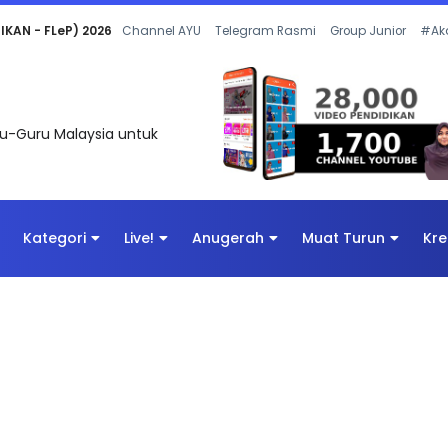
 OLEH CIKGU ANITA #ALLINONE #141 #...
Channel AYU
Telegram Rasmi
Group Junior
#Ak
uru-Guru Malaysia untuk
Kategori
Live!
Anugerah
Muat Turun
Kre