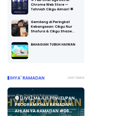
🌟 PBD OnePage Kini di
Chrome Web Store —
Tahniah Cikgu Aiman! 🌟
Gemilang di Peringkat
Kebangsaan: Cikgu Nur
Shafura & Cikgu Shazw…
BAHAGIAN TUBUH HAIWAN
IHYA' RAMADAN
LIHAT SEMUA
🔴 [LIVE] MAJLIS PENUTUPAN
PROGRAM KHAS RAMADAN :
AHLAN YA RAMADAN #06...