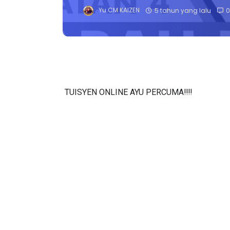
Yu.CM KAIZEN
5 tahun yang lalu
0
TUISYEN ONLINE AYU PERCUMA‼️‼️