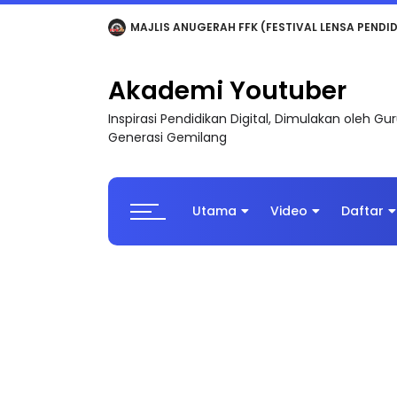
LIVE
🔴 [LIVE] MATEMATIK SR, WANG TAHUN 6
Akademi Youtuber
Inspirasi Pendidikan Digital, Dimulakan oleh G
Generasi Gemilang
Utama
Video
Daftar