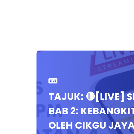
LIVE
TAJUK: 🔴[LIVE] 
BAB 2: KEBANGKI
OLEH CIKGU JAY