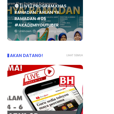
🔴 [LIVE] PROGRAM KHAS
RAMADAN : AHLAN YA
RAMADAN #05
#AKADEMIYOUTUBER
Unknown
4 tahun yang lalu
AKAN DATANG!
LIHAT SEMUA