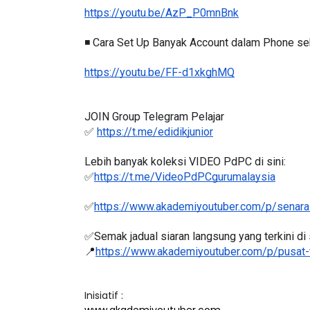
https://youtu.be/AzP_P0mnBnk
◾️ Cara Set Up Banyak Account dalam Phone seb
BICARA PROFESIONAL 8 :
BICARA KOR
https://youtu.be/FF-d1xkghMQ
TIMBALAN KETUA PENGARAH
MAKANAN S
PENDIDIKAN MALAYSIA
BERKUALITI (
JOIN Group Telegram Pelajar
Unknown
9 hari yang lalu
Unknown
9 h
✅ 
https://t.me/edidikjunior
Lebih banyak koleksi VIDEO PdPC di sini:
✅
https://t.me/VideoPdPCgurumalaysia
✅
https://www.akademiyoutuber.com/p/senarai
✅Semak jadual siaran langsung yang terkini di s
📍
https://www.akademiyoutuber.com/p/pusat-
Inisiatif :