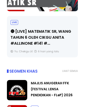
LIVE
Sejarah Tingkatan 4
NG
🔴 [L
Unknown
6 hari yang lalu
BEDAH
OLEH C
Yu. C
SEGMEN KHAS
LIHAT SEMUA
MAJLIS ANUGERAH FFK
(FESTIVAL LENSA
PENDIDIKAN - FLeP) 2026