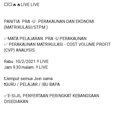
💥💥🔥🔥LIVE LIVE 
PANITIA  PRA -U : PERAKAUNAN DAN EKONOMI 
(MATRIKULASI/STPM )
✅MATA PELAJARAN  PRA -U PERAKAUNAN
✅ PERAKAUNAN MATRIKULASI - COST VOLUME PROFIT 
(CVP) ANALYSIS
Rabu  10/2/2021 ‼️ LIVE
Jam 9.30.malam  ‼️ LIVE
❗️Jemput semua Join sama
❗️GURU / PELAJAR / IBU BAPA
✅E-SIJIL PENYERTAAN PERINGKAT KEBANGSAAN 
DISEDIAKAN