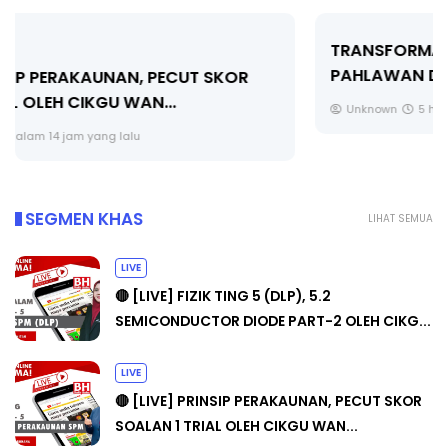
TRANSFORMASI DIGITAL GURU SIRI 7 :
PAHLAWAN DIGITAL PENYELAMAT DUNIA
Unknown
5 hari yang lalu
SEGMEN KHAS
LIHAT SEMUA
LIVE
🔴 [LIVE] FIZIK TING 5 (DLP), 5.2
SEMICONDUCTOR DIODE PART-2 OLEH CIKG...
LIVE
🔴 [LIVE] PRINSIP PERAKAUNAN, PECUT SKOR
SOALAN 1 TRIAL OLEH CIKGU WAN...