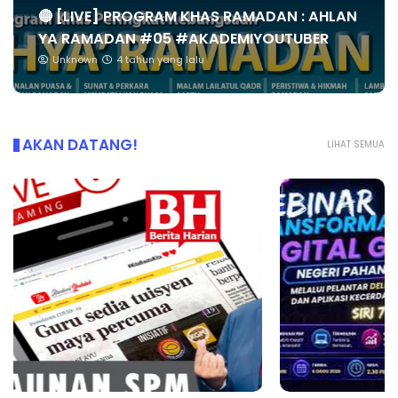
🔴 [LIVE] PROGRAM KHAS RAMADAN : AHLAN
YA RAMADAN #05 #AKADEMIYOUTUBER
Unknown
4 tahun yang lalu
AKAN DATANG!
LIHAT SEMUA