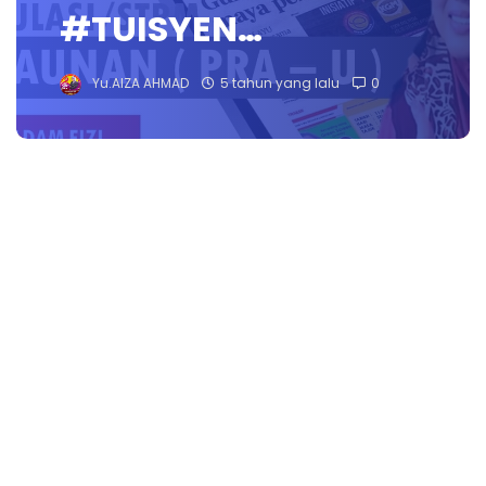
#TUISYEN…
Yu.AIZA AHMAD
5 tahun yang lalu
0