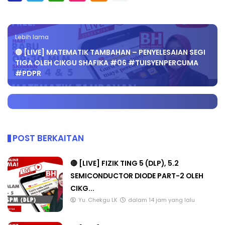
Lebih lama
🔴 [LIVE] MATEMATIK TAMBAHAN – PENYELESAIAN SEGI
TIGA OLEH CIKGU SHAFIKA #06 #TUISYENPERCUMA
#PDPR
POST BERKAITAN
🔴 [LIVE] FIZIK TING 5 (DLP), 5.2
SEMICONDUCTOR DIODE PART-2 OLEH
CIKG...
Yu. Chekgu LK
dalam 14 jam yang lalu