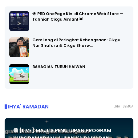
🌟 PBD OnePage Kini di Chrome Web Store —
Tahniah Cikgu Aiman! 🌟
Gemilang di Peringkat Kebangsaan: Cikgu
Nur Shafura & Cikgu Shazw…
BAHAGIAN TUBUH HAIWAN
IHYA' RAMADAN
LIHAT SEMUA
🔴 [LIVE] MAJLIS PENUTUPAN PROGRAM