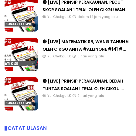
🔴 [LIVE] PRINSIP PERAKAUNAN, PECUT
SKOR SOALAN 1 TRIAL OLEH CIKGU WAN...
Yu. Chekgu LK
dalam 14 jam yang lalu
🔴 [LIVE] MATEMATIK SR, WANG TAHUN 6
OLEH CIKGU ANITA #ALLINONE #141 #...
Yu. Chekgu LK
8 hari yang lalu
🔴 [LIVE] PRINSIP PERAKAUNAN, BEDAH
TUNTAS SOALAN 1 TRIAL OLEH CIKGU ...
Yu. Chekgu LK
9 hari yang lalu
CATAT ULASAN