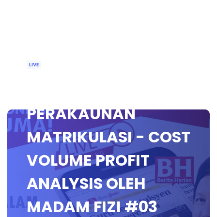
LIVE
TAJUK: 🔴 [LIVE]
PERAKAUNAN
MATRIKULASI - COST
VOLUME PROFIT
ANALYSIS OLEH
MADAM FIZI #03