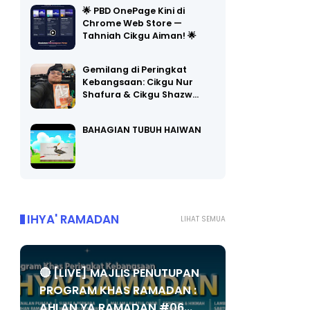
Chrome Web Store —
Tahniah Cikgu Aiman! 🌟
Gemilang di Peringkat
Kebangsaan: Cikgu Nur
Shafura & Cikgu Shazw…
BAHAGIAN TUBUH HAIWAN
IHYA' RAMADAN
LIHAT SEMUA
🔴 [LIVE] MAJLIS PENUTUPAN
PROGRAM KHAS RAMADAN :
AHLAN YA RAMADAN #06...