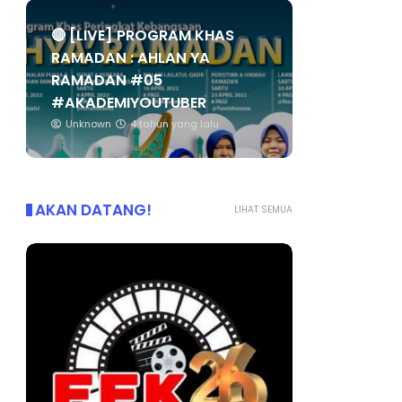
🔴 [LIVE] PROGRAM KHAS
RAMADAN : AHLAN YA
RAMADAN #05
#AKADEMIYOUTUBER
Unknown
4 tahun yang lalu
AKAN DATANG!
LIHAT SEMUA