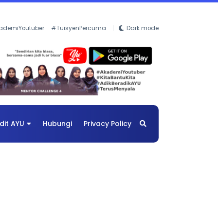
ademiYoutuber
#TuisyenPercuma
Dark mode
dit AYU
Hubungi
Privacy Policy