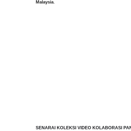
SENARAI KOLEKSI VIDEO KOLABORASI PANI
https://tiny.cc/FizikSPM