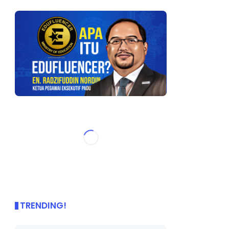
TRENDING!
🌟 PBD OnePage Kini di