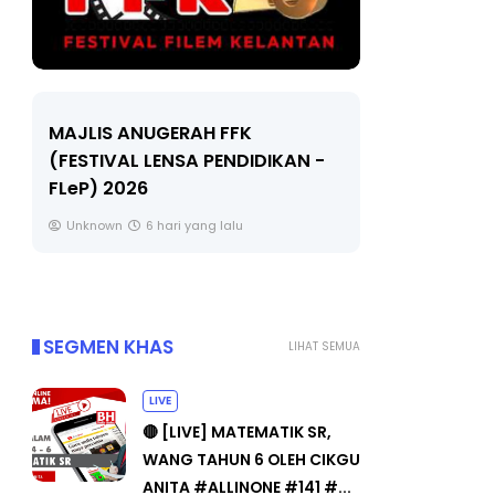
LIVE
Sejarah Ti
🔴 [LIVE] MATEMATIK SR, WANG
Unknown
TAHUN 6 OLEH CIKGU ANITA
#ALLINONE #141 #...
Yu. Chekgu LK
8 hari yang lalu
SEGMEN KHAS
LIHAT SEMUA
LIVE
🔴 [LIVE] MATEMATIK SR,
WANG TAHUN 6 OLEH CIKGU
ANITA #ALLINONE #141 #...