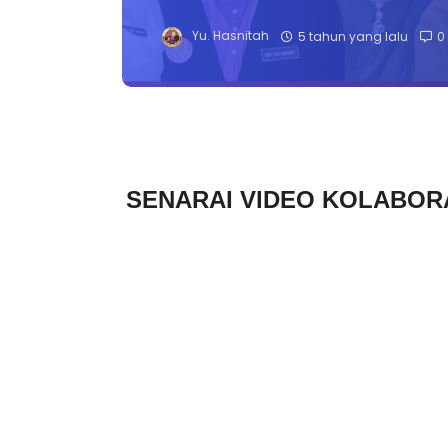
Yu. Hasnitah
5 tahun yang lalu
0
SENARAI VIDEO KOLABORA