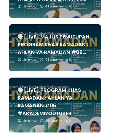
Unknown
4 tahun yang lalu
🔴 [LIVE] MAJLIS PENUTUPAN
PROGRAM KHAS RAMADAN :
AHLAN YA RAMADAN #06...
Unknown
4 tahun yang lalu
🔴 [LIVE] PROGRAM KHAS
RAMADAN : AHLAN YA
RAMADAN #05
#AKADEMIYOUTUBER
Unknown
4 tahun yang lalu