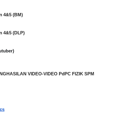
an 4&5 (BM)
an 4&5 (DLP)
utuber)
GHASILAN VIDEO-VIDEO PdPC FIZIK SPM
cs