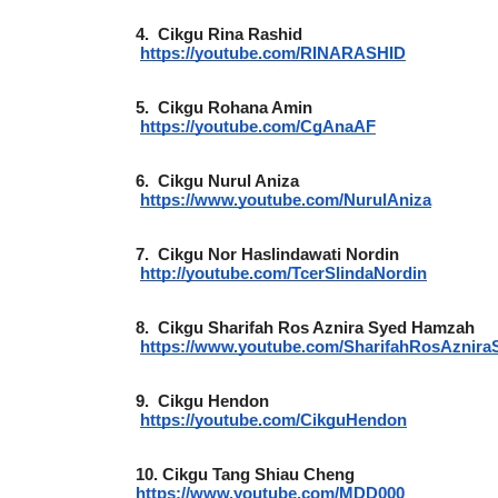
4.
Cikgu Rina Rashid
https://youtube.com/RINARASHID
5.
Cikgu Rohana Amin
IVE
https://youtube.com/CgAnaAF
BICARA PROFESIO
TIMBALAN KETUA
 [LIVE] PRINSIP PERAKAUNAN,
6.
Cikgu Nurul Aniza
PENDIDIKAN MAL
EDAH TUNTAS SOALAN 1 TRIAL
https://www.youtube.com/NurulAniza
LEH CIKGU ...
Unknown
11 hari ya
7.
Cikgu Nor Haslindawati Nordin
Yu. Chekgu LK
9 hari yang lalu
http://youtube.com/TcerSlindaNordin
8.
Cikgu Sharifah Ros Aznira Syed Hamzah
https://www.youtube.com/SharifahRosAznir
9.
Cikgu Hendon
https://youtube.com/CikguHendon
10.
Cikgu Tang Shiau Cheng
https://www.youtube.com/MDD000