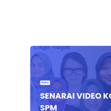
PDPC
SENARAI VIDEO K
SPM