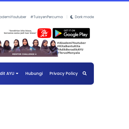
ademiYoutuber
#TuisyenPercuma
Dark mode
dit AYU
Hubungi
Privacy Policy