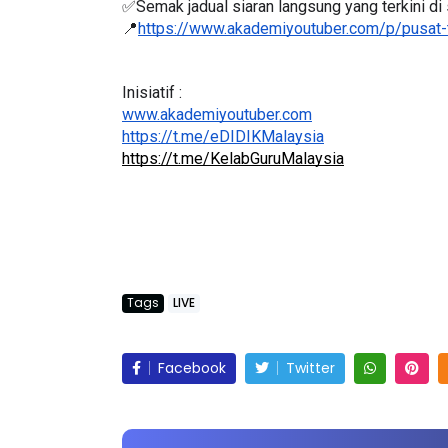
✅Semak jadual siaran langsung yang terkini di s
📍
https://www.akademiyoutuber.com/p/pusat-
Inisiatif :
www.akademiyoutuber.com
https://t.me/eDIDIKMalaysia
https://t.me/KelabGuruMalaysia
Tags
LIVE
Facebook
Twitter