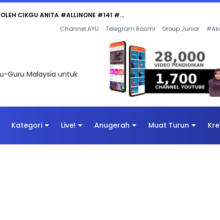
 OLEH CIKGU ANITA #ALLINONE #141 #...
Channel AYU
Telegram Rasmi
Group Junior
#Ak
uru-Guru Malaysia untuk
Kategori
Live!
Anugerah
Muat Turun
Kre