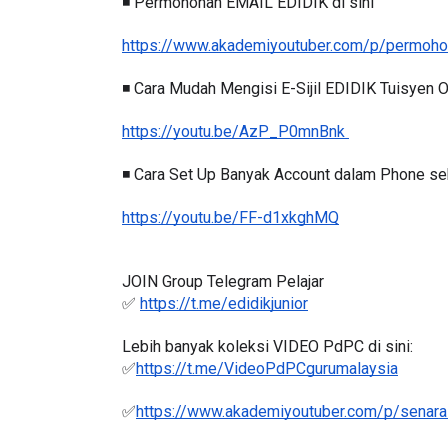
◾️ Permohonan EMAIL EDIDIK di sini
https://www.akademiyoutuber.com/p/permohon
◾️ Cara Mudah Mengisi E-Sijil EDIDIK Tuisyen
ICARA KORPORAT 3 : PROGRAM
KEYNOTE SPEAKER 
https://youtu.be/AzP_P0mnBnk 
AKANAN SELAMAT DAN
TRANSFORMING 
ERKUALITI (AMALAN PER...
EDUCATION IN IN
◾️ Cara Set Up Banyak Account dalam Phone seb
THROUG...
Unknown
8 hari yang lalu
https://youtu.be/FF-d1xkghMQ
Unknown
8 hari ya
JOIN Group Telegram Pelajar
✅ 
https://t.me/edidikjunior
Lebih banyak koleksi VIDEO PdPC di sini:
✅
https://t.me/VideoPdPCgurumalaysia
✅
https://www.akademiyoutuber.com/p/senarai