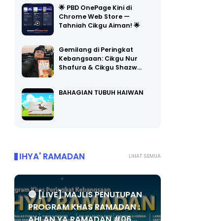
🌟 PBD OnePage Kini di
Chrome Web Store —
Tahniah Cikgu Aiman! 🌟
Gemilang di Peringkat
Kebangsaan: Cikgu Nur
Shafura & Cikgu Shazw…
BAHAGIAN TUBUH HAIWAN
IHYA' RAMADAN
LIHAT SEMUA
🔴 [LIVE] MAJLIS PENUTUPAN
PROGRAM KHAS RAMADAN :
AHLAN YA RAMADAN #06...