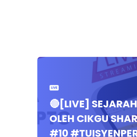
LIVE
🔴[LIVE] SEJARAH
OLEH CIKGU SHARI
#10 #TUISYENP