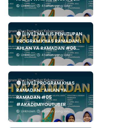
Unknown
4 tahun yang lalu
🔴 [LIVE] MAJLIS PENUTUPAN
PROGRAM KHAS RAMADAN :
AHLAN YA RAMADAN #06...
Unknown
4 tahun yang lalu
🔴 [LIVE] PROGRAM KHAS
RAMADAN : AHLAN YA
RAMADAN #05
#AKADEMIYOUTUBER
Unknown
4 tahun yang lalu