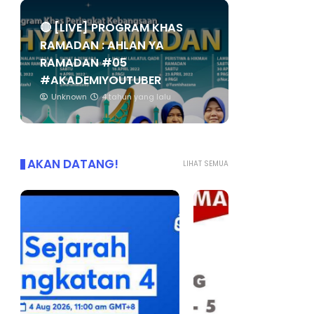
🔴 [LIVE] PROGRAM KHAS
RAMADAN : AHLAN YA
RAMADAN #05
#AKADEMIYOUTUBER
Unknown
4 tahun yang lalu
AKAN DATANG!
LIHAT SEMUA