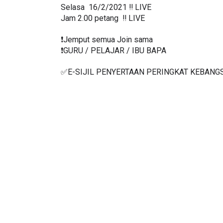
Selasa  16/2/2021 ‼️ LIVE
Jam 2.00 petang  ‼️ LIVE
❗️Jemput semua Join sama
❗️GURU / PELAJAR / IBU BAPA
✅E-SIJIL PENYERTAAN PERINGKAT KEBANG