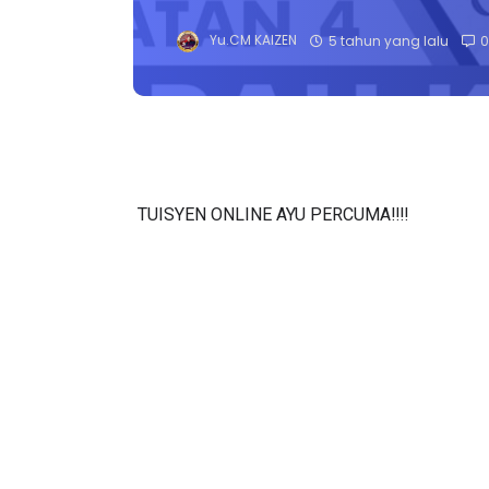
Yu.CM KAIZEN
5 tahun yang lalu
0
TUISYEN ONLINE AYU PERCUMA‼️‼️