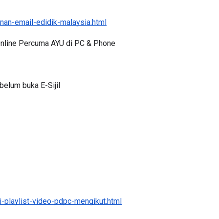
an-email-edidik-malaysia.html
 Online Percuma AYU di PC & Phone
3 :
Sejarah Tingkatan 4
PRIMARY
Unknown
5 hari yang lalu
DONESIA
elum buka E-Sijil
ng lalu
-playlist-video-pdpc-mengikut.html