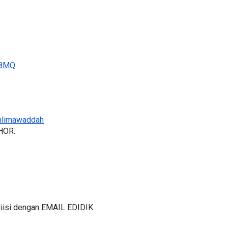
V8MQ
nlimawaddah
HOR.
iisi dengan EMAIL EDIDIK