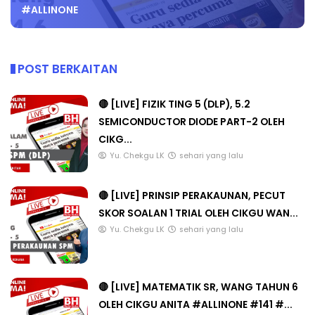
#ALLINONE
POST BERKAITAN
🔴 [LIVE] FIZIK TING 5 (DLP), 5.2
SEMICONDUCTOR DIODE PART-2 OLEH
CIKG...
Yu. Chekgu LK
sehari yang lalu
🔴 [LIVE] PRINSIP PERAKAUNAN, PECUT
SKOR SOALAN 1 TRIAL OLEH CIKGU WAN...
Yu. Chekgu LK
sehari yang lalu
🔴 [LIVE] MATEMATIK SR, WANG TAHUN 6
OLEH CIKGU ANITA #ALLINONE #141 #...