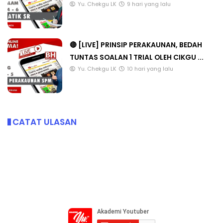
Yu. Chekgu LK
9 hari yang lalu
🔴 [LIVE] PRINSIP PERAKAUNAN, BEDAH
TUNTAS SOALAN 1 TRIAL OLEH CIKGU ...
Yu. Chekgu LK
10 hari yang lalu
CATAT ULASAN