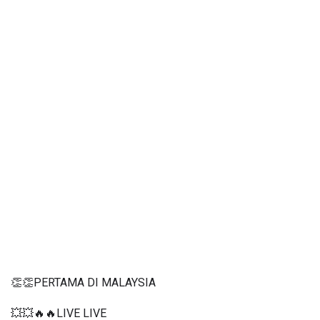
👏👏PERTAMA DI MALAYSIA
💥💥🔥🔥LIVE LIVE 