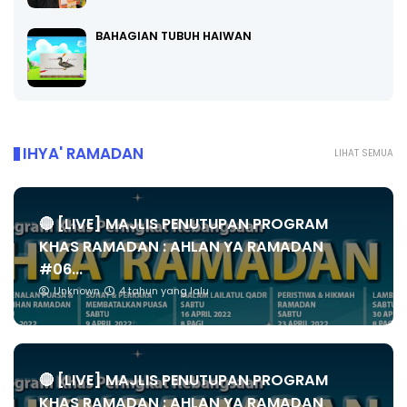
BAHAGIAN TUBUH HAIWAN
IHYA' RAMADAN
LIHAT SEMUA
🔴 [LIVE] MAJLIS PENUTUPAN PROGRAM
KHAS RAMADAN : AHLAN YA RAMADAN
#06...
Unknown
4 tahun yang lalu
🔴 [LIVE] MAJLIS PENUTUPAN PROGRAM
KHAS RAMADAN : AHLAN YA RAMADAN