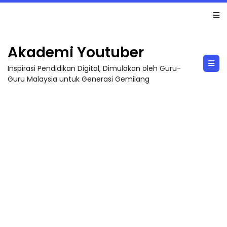
LIVE
🔴 [LIVE] PRINSIP PERAKAUNAN, PECUT SKOR SOALAN 1 TRIAL OLEH CIKGU WAN...
Akademi Youtuber
Inspirasi Pendidikan Digital, Dimulakan oleh Guru-
Guru Malaysia untuk Generasi Gemilang