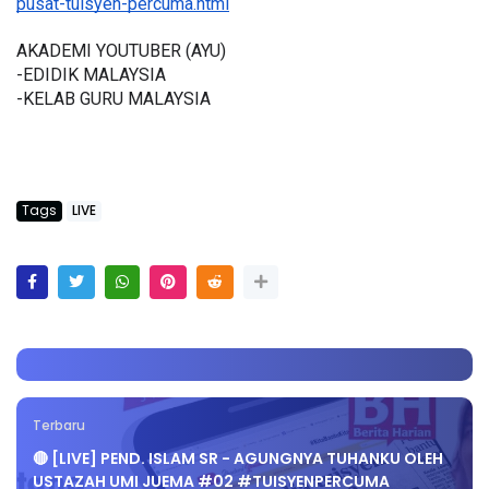
pusat-tuisyen-percuma.html
AKADEMI YOUTUBER (AYU)
-EDIDIK MALAYSIA
-KELAB GURU MALAYSIA
Tags
LIVE
Terbaru
🔴 [LIVE] PEND. ISLAM SR - AGUNGNYA TUHANKU OLEH
USTAZAH UMI JUEMA #02 #TUISYENPERCUMA