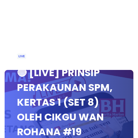
LIVE
🔴 [LIVE] PRINSIP
PERAKAUNAN SPM,
KERTAS 1 (SET 8)
OLEH CIKGU WAN
ROHANA #19