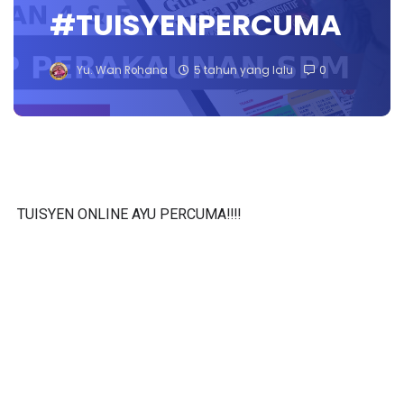
#TUISYENPERCUMA
Yu. Wan Rohana
5 tahun yang lalu
0
TUISYEN ONLINE AYU PERCUMA‼️‼️