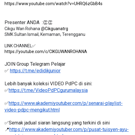
https://www.youtube.com/watch?v=UHRQ6zGbB4s
Presenter ANDA  :👏👏
Cikgu Wan Rohana @
Cikguanatrg
SMK Sultan Ismail, Kemaman, Terengganu

https://youtube.com/c/CIKGUWANROHANA
JOIN Group Telegram Pelajar
✅ 
https://t.me/edidikjunior
Lebih banyak koleksi VIDEO PdPC di sini:
✅
https://t.me/VideoPdPCgurumalaysia
✅
https://www.akademiyoutuber.com/p/senarai-playlist-
video-pdpc-mengikut.html
✅Semak jadual siaran langsung yang terkini di sini 
📍
https://www.akademiyoutuber.com/p/pusat-tuisyen-ayu-