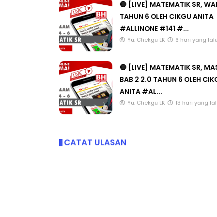
🔴 [LIVE] MATEMATIK SR, W
TAHUN 6 OLEH CIKGU ANITA
#ALLINONE #141 #...
Yu. Chekgu LK
6 hari yang lal
🔴 [LIVE] MATEMATIK SR, M
BAB 2 2.0 TAHUN 6 OLEH CI
ANITA #AL...
Yu. Chekgu LK
13 hari yang la
CATAT ULASAN