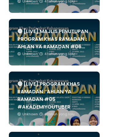
Unknown
4 tahun yang lalu
🔴 [LIVE] MAJLIS PENUTUPAN
PROGRAM KHAS RAMADAN :
AHLAN YA RAMADAN #06...
Unknown
4 tahun yang lalu
🔴 [LIVE] PROGRAM KHAS
RAMADAN : AHLAN YA
RAMADAN #05
#AKADEMIYOUTUBER
Unknown
4 tahun yang lalu