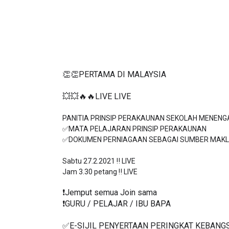
👏👏PERTAMA DI MALAYSIA
💥💥🔥🔥LIVE LIVE 
PANITIA PRINSIP PERAKAUNAN SEKOLAH MENENGA
✅MATA PELAJARAN PRINSIP PERAKAUNAN

✅DOKUMEN PERNIAGAAN SEBAGAI SUMBER MAKL
Sabtu 27.2.2021 ‼️ LIVE

❗️Jemput semua Join sama
❗️GURU / PELAJAR / IBU BAPA