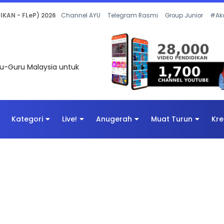
 OLEH CIKGU ANITA #ALLINONE #141 #...
Channel AYU
Telegram Rasmi
Group Junior
#Ak
uru-Guru Malaysia untuk
Kategori
Live!
Anugerah
Muat Turun
Kre