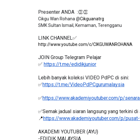
Presenter ANDA  :👏👏
Cikgu Wan Rohana @
Cikguanatrg
LINK CHANNEL✅
http://www.youtube.com/c/CIKGUWANROHANA
JOIN Group Telegram Pelajar
✅ 
https://t.me/edidikjunior
Lebih banyak koleksi VIDEO PdPC di sini:
✅
https://t.me/VideoPdPCgurumalaysia
✅
https://www.akademiyoutuber.com/p/senarai
✅Semak jadual siaran langsung yang terkini di s
📍
https://www.akademiyoutuber.com/p/pusat-
AKADEMI YOUTUBER (AYU)