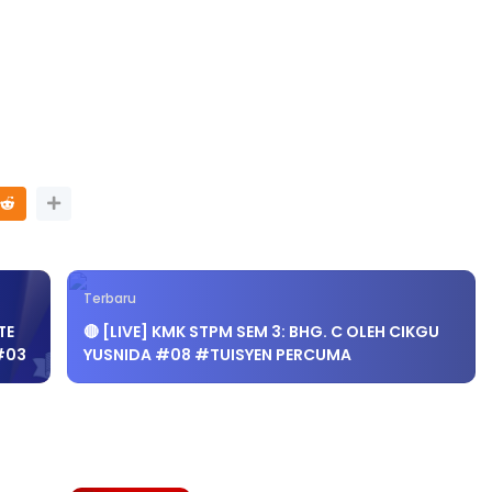
ONAL 8 :
MAJLIS ANUGERAH FFK
UA PENGARAH
(FESTIVAL LENSA PENDIDIKAN -
LAYSIA
FLeP) 2026
yang lalu
Unknown
4 hari yang lalu
Terbaru
TE
🔴 [LIVE] KMK STPM SEM 3: BHG. C OLEH CIKGU
#03
YUSNIDA #08 #TUISYEN PERCUMA