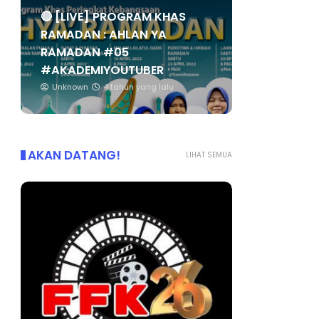
🔴 [LIVE] PROGRAM KHAS
RAMADAN : AHLAN YA
RAMADAN #05
#AKADEMIYOUTUBER
Unknown
4 tahun yang lalu
AKAN DATANG!
LIHAT SEMUA