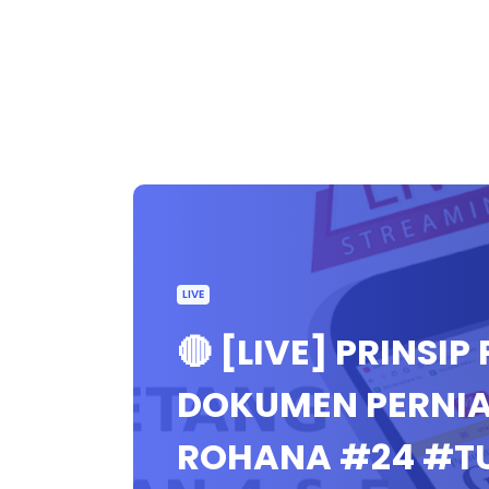
LIVE
🔴 [LIVE] PRINSI
DOKUMEN PERNI
ROHANA #24 #T