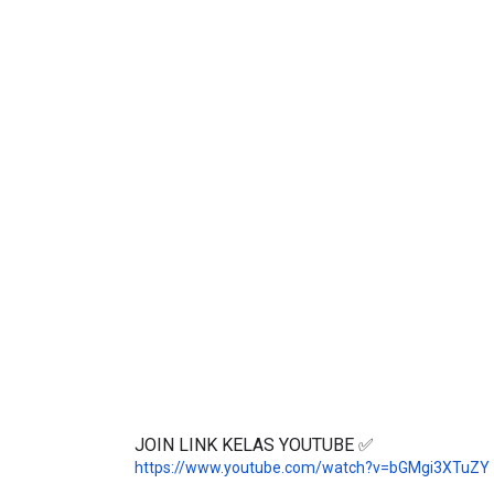
✅E-SIJIL PENYERTAAN PERINGKAT KEBANG
JOIN LINK KELAS YOUTUBE ✅
https://www.youtube.com/watch?v=bGMgi3XTuZY