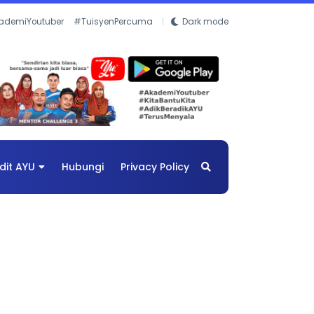
ademiYoutuber
#TuisyenPercuma
Dark mode
dit AYU
Hubungi
Privacy Policy