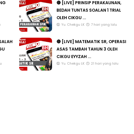
ANG
🔴 [LIVE] PRINSIP PERAKAUNAN,
BEDAH TUNTAS SOALAN 1 TRIAL
OLEH CIKGU ...
u
Yu. Chekgu LK
7 hari yang lalu
ASALAH
🔴 [LIVE] MATEMATIK SR, OPERASI
KGU
ASAS TAMBAH TAHUN 3 OLEH
CIKGU EYYZAH ...
lu
Yu. Chekgu LK
21 hari yang lalu