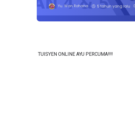
Yu. Wan Rohana
5 tahun yang lalu
TUISYEN ONLINE AYU PERCUMA‼️‼️