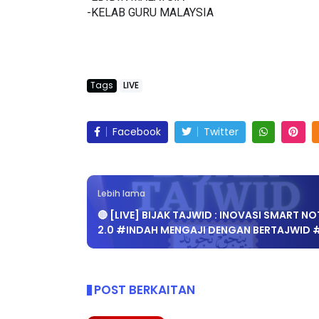
-EDIDIK MALAYSIA
-KELAB GURU MALAYSIA
LIVE
BICARA PROFESI
Tags
LIVE
TIMBALAN KET
🔴 [LIVE] PRINSIP PERAKAUNAN,
PENDIDIKAN MA
BEDAH TUNTAS SOALAN 1 TRIAL
OLEH CIKGU ...
Facebook
Twitter
Unknown
9 hari 
Yu. Chekgu LK
7 hari yang lalu
Lebih lama
🔴 [LIVE] BIJAK TAJWID : INOVASI SMART NO
2.0 #INDAH MENGAJI DENGAN BERTAJWID 
POST BERKAITAN