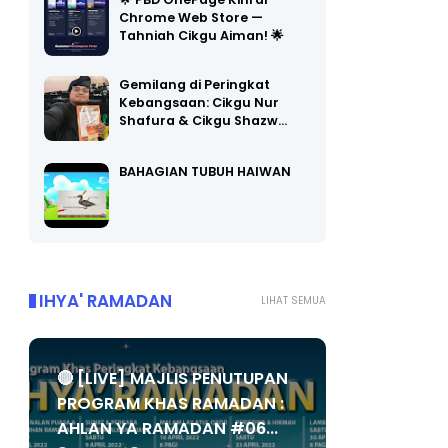
🌟 PBD OnePage Kini di
Chrome Web Store —
Tahniah Cikgu Aiman! 🌟
Gemilang di Peringkat
Kebangsaan: Cikgu Nur
Shafura & Cikgu Shazw…
BAHAGIAN TUBUH HAIWAN
IHYA' RAMADAN
LIHAT SEMUA
🔴 [LIVE] MAJLIS PENUTUPAN
PROGRAM KHAS RAMADAN :
AHLAN YA RAMADAN #06...