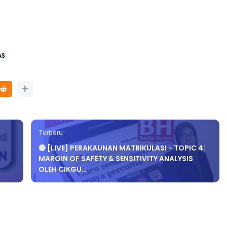
3 :
Sejarah Tingkatan 4
AS
PRIMARY
Unknown
6 hari yang lalu
DONESIA
ng lalu
Terbaru
🔴 [LIVE] PERAKAUNAN MATRIKULASI - TOPIC 4:
MARGIN OF SAFETY & SENSITIVITY ANALYSIS
OLEH CIKGU…