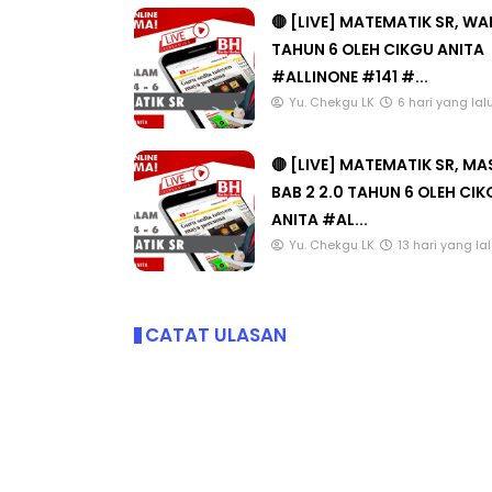
🔴 [LIVE] MATEMATIK SR, W
TAHUN 6 OLEH CIKGU ANITA
#ALLINONE #141 #...
Yu. Chekgu LK
6 hari yang lal
🔴 [LIVE] MATEMATIK SR, M
BAB 2 2.0 TAHUN 6 OLEH CI
ANITA #AL...
Yu. Chekgu LK
13 hari yang la
CATAT ULASAN