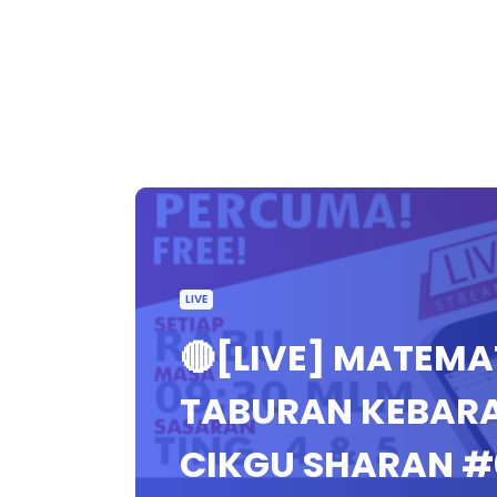
LIVE
🔴[LIVE] MATEM
TABURAN KEBARA
CIKGU SHARAN 