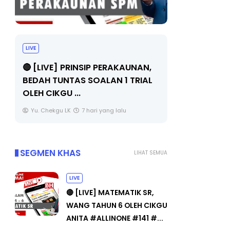
LIVE
BICARA PR
TIMBALAN
🔴 [LIVE] PRINSIP PERAKAUNAN,
PENDIDIKA
BEDAH TUNTAS SOALAN 1 TRIAL
OLEH CIKGU ...
Unknown
Yu. Chekgu LK
7 hari yang lalu
SEGMEN KHAS
LIHAT SEMUA
LIVE
🔴 [LIVE] MATEMATIK SR,
WANG TAHUN 6 OLEH CIKGU
ANITA #ALLINONE #141 #...