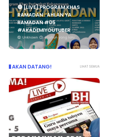
🔴 [LIVE] PROGRAM KHAS
RAMADAN : AHLAN YA
RAMADAN #05
#AKADEMIYOUTUBER
Unknown
4 tahun yang lalu
AKAN DATANG!
LIHAT SEMUA