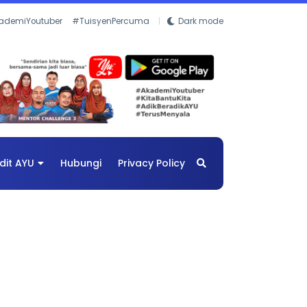
ademiYoutuber
#TuisyenPercuma
Dark mode
dit AYU
Hubungi
Privacy Policy