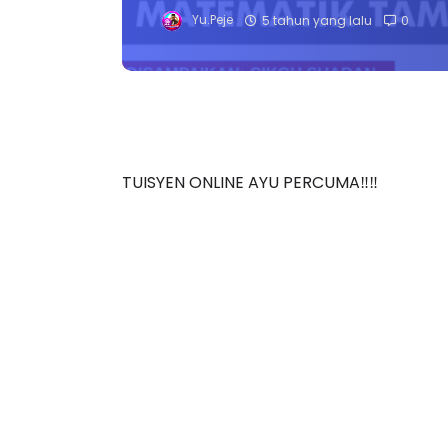
Yu.Peje
5 tahun yang lalu
0
TUISYEN ONLINE AYU PERCUMA‼️‼️