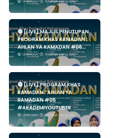
Unknown
4 tahun yang lalu
🔴 [LIVE] MAJLIS PENUTUPAN
PROGRAM KHAS RAMADAN :
AHLAN YA RAMADAN #06...
Unknown
4 tahun yang lalu
🔴 [LIVE] PROGRAM KHAS
RAMADAN : AHLAN YA
RAMADAN #05
#AKADEMIYOUTUBER
Unknown
4 tahun yang lalu