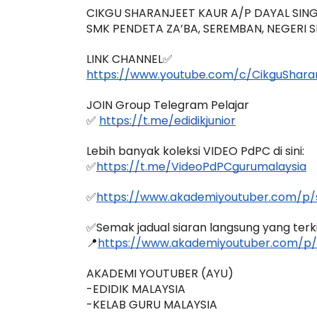
CIKGU SHARANJEET KAUR A/P DAYAL SIN
SMK PENDETA ZA’BA, SEREMBAN, NEGERI S
LINK CHANNEL✅
https://www.youtube.com/c/CikguShara
JOIN Group Telegram Pelajar
✅ 
https://t.me/edidikjunior
Lebih banyak koleksi VIDEO PdPC di sini:
✅
https://t.me/VideoPdPCgurumalaysia
✅
https://www.akademiyoutuber.com/p/s
✅Semak jadual siaran langsung yang terkini
📍
https://www.akademiyoutuber.com/p/
AKADEMI YOUTUBER (AYU)
-EDIDIK MALAYSIA
-KELAB GURU MALAYSIA