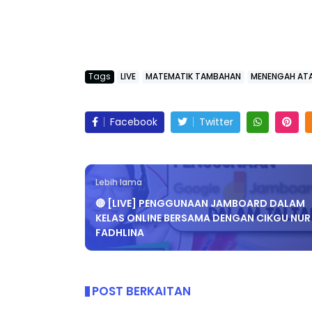
ICARA KORPORAT 3 : PROGRAM
KEYNOTE SPEAKER 
Tags
LIVE
MATEMATIK TAMBAHAN
MENENGAH AT
AKANAN SELAMAT DAN
TRANSFORMING 
ERKUALITI (AMALAN PER...
EDUCATION IN IN
Facebook
Twitter
THROUG...
Unknown
9 hari yang lalu
Unknown
9 hari ya
Lebih lama
🔴 [LIVE] PENGGUNAAN JAMBOARD DALAM
KELAS ONLINE BERSAMA DENGAN CIKGU NUR
FADHLINA
POST BERKAITAN