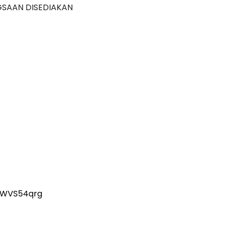
GSAAN DISEDIAKAN
ZWVS54qrg