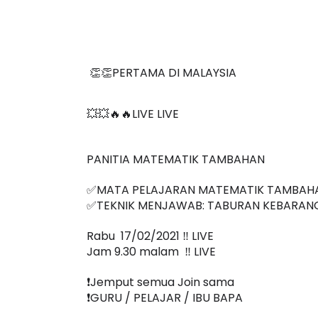
👏👏PERTAMA DI MALAYSIA
💥💥🔥🔥LIVE LIVE 
PANITIA MATEMATIK TAMBAHAN 
✅MATA PELAJARAN MATEMATIK TAMBAH
✅TEKNIK MENJAWAB: TABURAN KEBARANG
Rabu  17/02/2021 ‼️ LIVE
Jam 9.30 malam  ‼️ LIVE
❗️Jemput semua Join sama
❗️GURU / PELAJAR / IBU BAPA