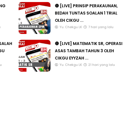
ANG
🔴 [LIVE] PRINSIP PERAKAUNAN,
BEDAH TUNTAS SOALAN 1 TRIAL
OLEH CIKGU ...
u
Yu. Chekgu LK
7 hari yang lalu
ASALAH
🔴 [LIVE] MATEMATIK SR, OPERASI
KGU
ASAS TAMBAH TAHUN 3 OLEH
CIKGU EYYZAH ...
lu
Yu. Chekgu LK
21 hari yang lalu