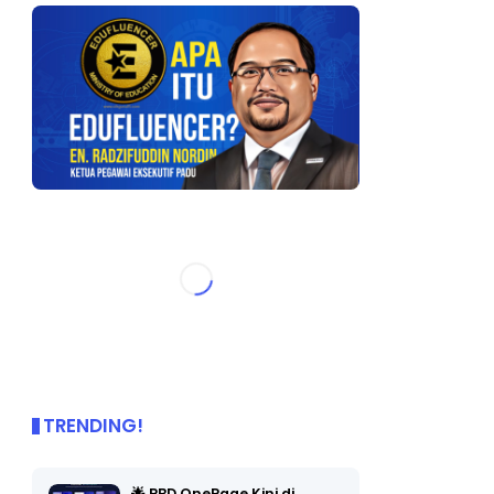
TRENDING!
🌟 PBD OnePage Kini di