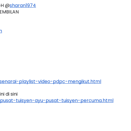
GH @
sharan1974
EMBILAN 
n
enarai-playlist-video-pdpc-mengikut.html
 di sini 
pusat-tuisyen-ayu-pusat-tuisyen-percuma.html