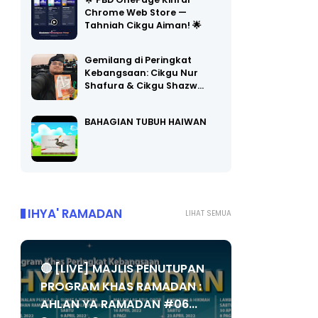
Chrome Web Store —
Tahniah Cikgu Aiman! 🌟
Gemilang di Peringkat
Kebangsaan: Cikgu Nur
Shafura & Cikgu Shazw…
BAHAGIAN TUBUH HAIWAN
IHYA' RAMADAN
LIHAT SEMUA
🔴 [LIVE] MAJLIS PENUTUPAN
PROGRAM KHAS RAMADAN :
AHLAN YA RAMADAN #06...