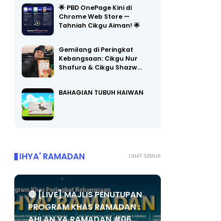
🌟 PBD OnePage Kini di
Chrome Web Store —
Tahniah Cikgu Aiman! 🌟
Gemilang di Peringkat
Kebangsaan: Cikgu Nur
Shafura & Cikgu Shazw…
BAHAGIAN TUBUH HAIWAN
IHYA' RAMADAN
LIHAT SEMUA
🔴 [LIVE] MAJLIS PENUTUPAN
PROGRAM KHAS RAMADAN :
AHLAN YA RAMADAN #06...