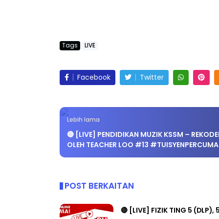
Tags
LIVE
LIVE
MAJLIS ANUGERAH FFK
(FESTIVAL LENSA PENDIDIKAN -
🔴 [LIVE] MATEM
Facebook
Twitter
FLeP) 2026
TAHUN 6 OLEH C
#ALLINONE #141 
Unknown
6 hari yang lalu
Yu. Chekgu LK
8 h
Lebih lama
🔴 [LIVE] PENDIDIKAN MUZIK KSSM – REKODE
OLEH TEACHER LOO #13 #TUISYENPERCUMA
POST BERKAITAN
🔴 [LIVE] FIZIK TING 5 (DLP), 