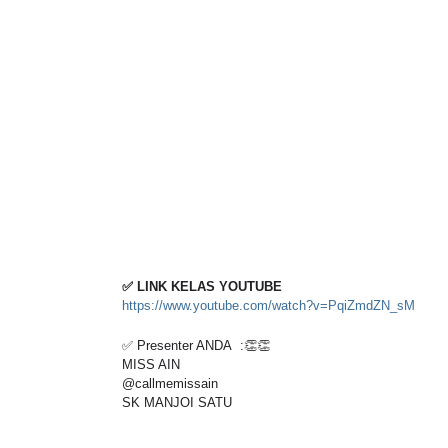
✅ LINK KELAS YOUTUBE
https://www.youtube.com/watch?v=PqiZmdZN_sM
✅ Pr
esenter ANDA  :👏👏
MISS AIN 
@callmemissain
SK MANJOI SATU