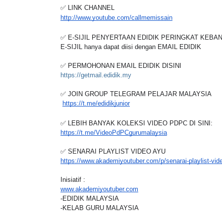
✅ LINK CHANNEL
http://www.youtube.com/callmemissain
✅ E-SIJIL PENYERTAAN EDIDIK PERINGKAT KEB
E-SIJIL hanya dapat diisi dengan EMAIL EDIDIK
✅ PERMOHONAN EMAIL E
DIDIK DISINI
https://getmail.edidik.my
✅ JOIN GROUP TELEGRAM PELAJAR MALAYSIA
https://t.me/edidikjunior
✅ LEBIH BANYAK KOLEKSI VIDEO PDPC DI SINI:
https://t.me/VideoPdPCgurumalaysia
✅ SENARAI PLAYLIST VIDEO AYU
https://www.akademiyoutuber.com/p/senarai-playlist-vi
Inisiatif :
www.akademiyoutuber.com
-EDIDIK MALAYSIA
-KELAB GURU MALAYSIA