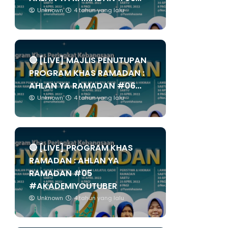
Unknown
4 tahun yang lalu
🔴 [LIVE] MAJLIS PENUTUPAN
PROGRAM KHAS RAMADAN :
AHLAN YA RAMADAN #06...
Unknown
4 tahun yang lalu
🔴 [LIVE] PROGRAM KHAS
RAMADAN : AHLAN YA
RAMADAN #05
#AKADEMIYOUTUBER
Unknown
4 tahun yang lalu