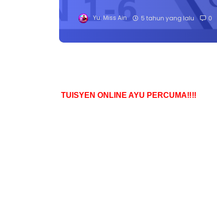
Yu. Miss Ain
5 tahun yang lalu
0
TUISYEN ONLINE AYU PERCUMA‼️‼️