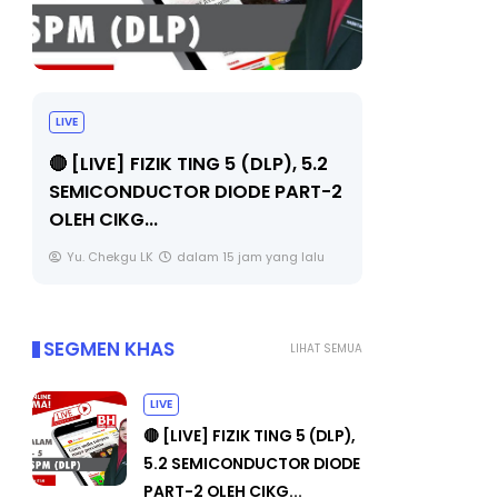
LIVE
TRANSFOR
SIRI 7 : 
🔴 [LIVE] PRINSIP PERAKAUNAN,
PENYELAM
PECUT SKOR SOALAN 1 TRIAL
OLEH CIKGU WAN...
Unknown
Yu. Chekgu LK
dalam 15 jam yang lalu
SEGMEN KHAS
LIHAT SEMUA
LIVE
🔴 [LIVE] FIZIK TING 5 (DLP),
5.2 SEMICONDUCTOR DIODE
PART-2 OLEH CIKG...