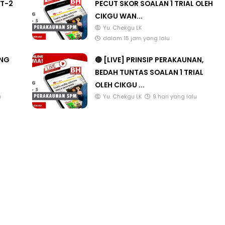
T-2
PECUT SKOR SOALAN 1 TRIAL OLEH
CIKGU WAN...
Yu. Chekgu LK
dalam 15 jam yang lalu
ANG
🔴 [LIVE] PRINSIP PERAKAUNAN,
BEDAH TUNTAS SOALAN 1 TRIAL
OLEH CIKGU ...
u
Yu. Chekgu LK
9 hari yang lalu