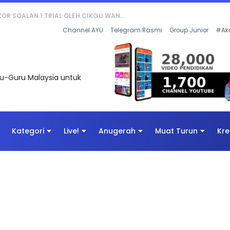
AN DIGITAL PENYELAMAT DUNIA
Channel AYU
Telegram Rasmi
Group Junior
#Ak
uru-Guru Malaysia untuk
Kategori
Live!
Anugerah
Muat Turun
Kre