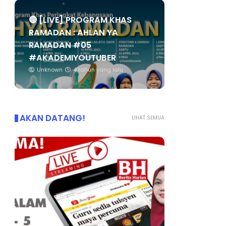
🔴 [LIVE] PROGRAM KHAS
RAMADAN : AHLAN YA
RAMADAN #05
#AKADEMIYOUTUBER
Unknown
4 tahun yang lalu
AKAN DATANG!
LIHAT SEMUA