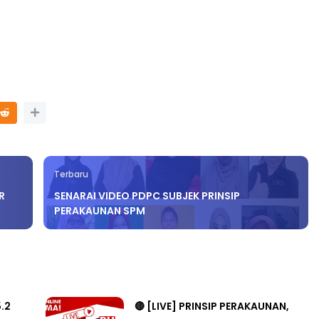
LIVE
ATIK SR, WANG
🔴 [LIVE] FIZIK TING 5 (DLP), 5.2
IKGU ANITA
SEMICONDUCTOR DIODE PART-2
#...
OLEH CIKG...
ari yang lalu
Yu. Chekgu LK
dalam 15 jam yang lalu
Terbaru
R
SENARAI VIDEO PDPC SUBJEK PRINSIP
PERAKAUNAN SPM
5.2
🔴 [LIVE] PRINSIP PERAKAUNAN,