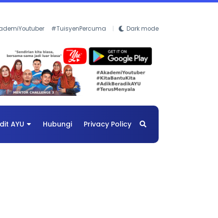
ademiYoutuber
#TuisyenPercuma
Dark mode
dit AYU
Hubungi
Privacy Policy