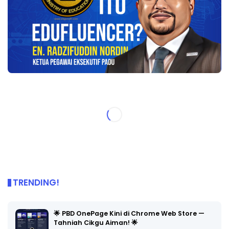
TRENDING!
🌟 PBD OnePage Kini di Chrome Web Store —
Tahniah Cikgu Aiman! 🌟