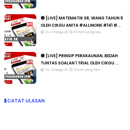
🔴 [LIVE] MATEMATIK SR, WANG TAHUN 6
OLEH CIKGU ANITA #ALLINONE #141 #...
Yu. Chekgu LK
10 hari yang lalu
🔴 [LIVE] PRINSIP PERAKAUNAN, BEDAH
TUNTAS SOALAN 1 TRIAL OLEH CIKGU ...
Yu. Chekgu LK
11 hari yang lalu
CATAT ULASAN