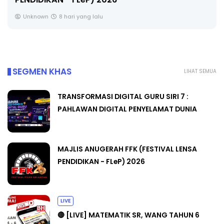
🔴 [LIVE] MATEMATIK SR, WANG TAHUN 6 OLEH
CIKGU ANITA #ALLINONE #141 #...
Yu. Chekgu LK
10 hari yang lalu
SEGMEN KHAS
LIHAT SEMUA
TRANSFORMASI DIGITAL GURU SIRI 7 :
PAHLAWAN DIGITAL PENYELAMAT DUNIA
MAJLIS ANUGERAH FFK (FESTIVAL LENSA
PENDIDIKAN - FLeP) 2026
LIVE
🔴 [LIVE] MATEMATIK SR, WANG TAHUN 6