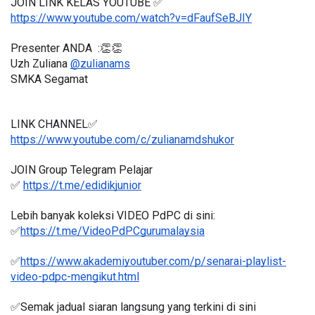
JOIN LINK KELAS YOUTUBE ✅
https://www.youtube.com/watch?v=dFaufSeBJIY
Presenter ANDA  :👏👏
Uzh Zuliana 
@
zulianams
SMKA Segamat
LINK CHANNEL✅
https://www.youtube.com/c/zulianamdshukor
JOIN Group Telegram Pelajar
✅ 
https://t.me/edidikjunior
Lebih banyak koleksi VIDEO PdPC di sini:
✅
https://t.me/VideoPdPCgurumalaysia
✅
https://www.akademiyoutuber.com/p/senarai-playlist-
video-pdpc-mengikut.html
✅Semak jadual siaran langsung yang terkini di sini 