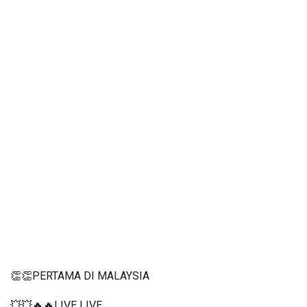
👏👏PERTAMA DI MALAYSIA
💥💥🔥🔥LIVE LIVE 