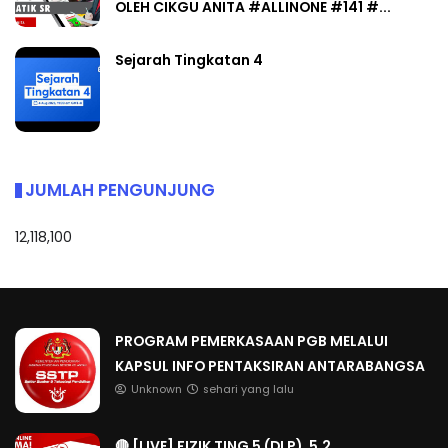
OLEH CIKGU ANITA #ALLINONE #141 #...
Sejarah Tingkatan 4
JUMLAH PENGUNJUNG
12,118,100
PROGRAM PEMERKASAAN PGB MELALUI
KAPSUL INFO PENTAKSIRAN ANTARABANGSA
Unknown
sehari yang lalu
🔴 [LIVE] FIZIK TING 5 (DLP), 5.2