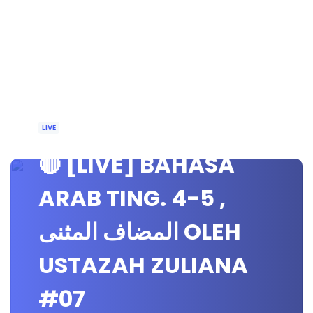
LIVE
🔴 [LIVE] BAHASA
ARAB TING. 4-5 ,
المضاف المثنى OLEH
USTAZAH ZULIANA
#07