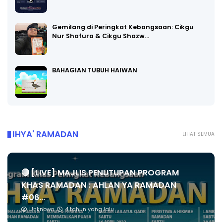
Gemilang di Peringkat Kebangsaan: Cikgu
Nur Shafura & Cikgu Shazw…
BAHAGIAN TUBUH HAIWAN
IHYA' RAMADAN
LIHAT SEMUA
🔴 [LIVE] MAJLIS PENUTUPAN PROGRAM
KHAS RAMADAN : AHLAN YA RAMADAN
#06...
Unknown
4 tahun yang lalu