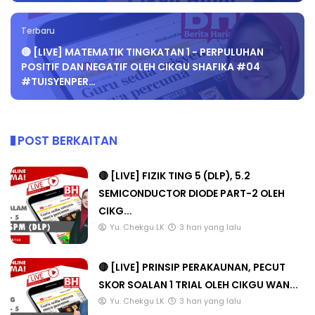
Terbaru
🔴 [LIVE] MATEMATIK TINGKATAN 1 - PERPULUHAN
POSITIF DAN NEGATIF OLEH CIKGU SHAFIKA #04
#TUISYENPER…
POST BERKAITAN
🔴 [LIVE] FIZIK TING 5 (DLP), 5.2
SEMICONDUCTOR DIODE PART-2 OLEH
CIKG...
Yu. Chekgu LK
3 hari yang lalu
🔴 [LIVE] PRINSIP PERAKAUNAN, PECUT
SKOR SOALAN 1 TRIAL OLEH CIKGU WAN...
Yu. Chekgu LK
3 hari yang lalu