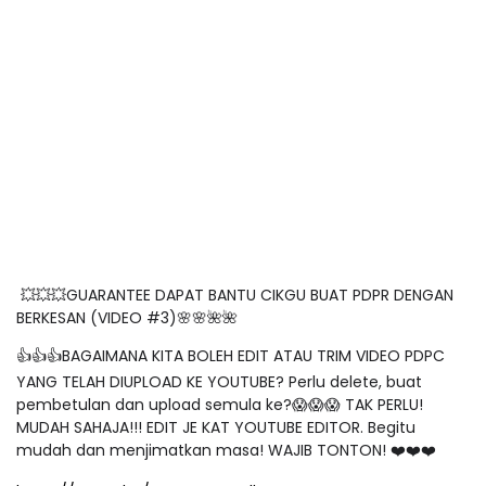
💥💥💥GUARANTEE DAPAT BANTU CIKGU BUAT PDPR DENGAN
BERKESAN (VIDEO #3)🌸🌸🌺🌺
👍👍👍BAGAIMANA KITA BOLEH EDIT ATAU TRIM VIDEO PDPC
YANG TELAH DIUPLOAD KE YOUTUBE? Perlu delete, buat
pembetulan dan upload semula ke?😱😱😱 TAK PERLU!
MUDAH SAHAJA!!! EDIT JE KAT YOUTUBE EDITOR. Begitu
mudah dan menjimatkan masa! WAJIB TONTON! ❤️❤️❤️