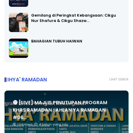
Gemilang di Peringkat Kebangsaan: Cikgu
Nur Shafura & Cikgu Shazw…
BAHAGIAN TUBUH HAIWAN
IHYA' RAMADAN
LIHAT SEMUA
🔴 [LIVE] MAJLIS PENUTUPAN PROGRAM
KHAS RAMADAN : AHLAN YA RAMADAN
#06...
Unknown
4 tahun yang lalu