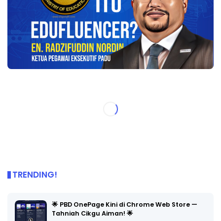
TRENDING!
🌟 PBD OnePage Kini di Chrome Web Store —
Tahniah Cikgu Aiman! 🌟