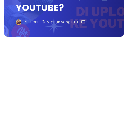
YOUTUBE?
Yu. Hani
5 tahun yang lalu
0