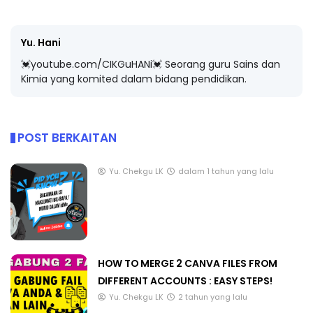
Yu. Hani
💓youtube.com/CIKGuHANi💓 Seorang guru Sains dan
Kimia yang komited dalam bidang pendidikan.
POST BERKAITAN
Yu. Chekgu LK
dalam 1 tahun yang lalu
HOW TO MERGE 2 CANVA FILES FROM
DIFFERENT ACCOUNTS : EASY STEPS!
Yu. Chekgu LK
2 tahun yang lalu