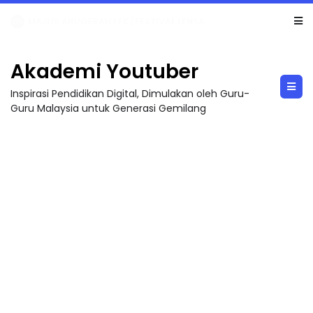
LIVE
🔴 [LIVE] MATEMATIK SR, WANG TAHUN 6 OLEH CIKGU ANITA #ALLINONE #141 #...
Akademi Youtuber
Inspirasi Pendidikan Digital, Dimulakan oleh Guru-
Guru Malaysia untuk Generasi Gemilang