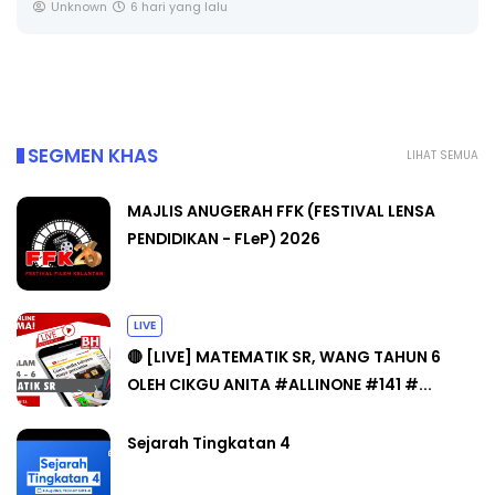
SOALAN 1 TRIAL OLEH CIKGU ...
Yu. Chekgu LK
7 hari yang lalu
SEGMEN KHAS
LIHAT SEMUA
MAJLIS ANUGERAH FFK (FESTIVAL LENSA
PENDIDIKAN - FLeP) 2026
LIVE
🔴 [LIVE] MATEMATIK SR, WANG TAHUN 6
OLEH CIKGU ANITA #ALLINONE #141 #...
Sejarah Tingkatan 4