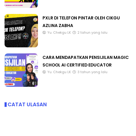
PXLR DI TELEFON PINTAR OLEH CIKGU
AZLINA ZABHA
Yu. Chekgu LK
2 tahun yang lalu
CARA MENDAPATKAN PENSIJILAN MAGIC
SCHOOL AI CERTIFIED EDUCATOR
Yu. Chekgu LK
3 tahun yang lalu
CATAT ULASAN