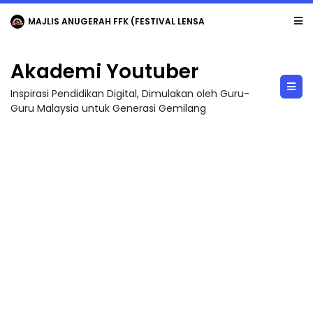
LIVE
🔴 [LIVE] MATEMATIK SR, WANG TAHUN 6 OLEH CIKGU ANITA #ALLINONE #141 #...
Akademi Youtuber
Inspirasi Pendidikan Digital, Dimulakan oleh Guru-
Guru Malaysia untuk Generasi Gemilang