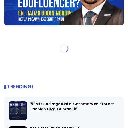
TRENDING!
🌟 PBD OnePage Kini di Chrome Web Store —
Tahniah Cikgu Aiman! 🌟