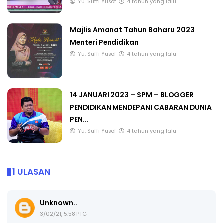
Yu. Suffi Yusof
4 tahun yang lalu
Majlis Amanat Tahun Baharu 2023
Menteri Pendidikan
Yu. Suffi Yusof
4 tahun yang lalu
14 JANUARI 2023 – SPM – BLOGGER
PENDIDIKAN MENDEPANI CABARAN DUNIA
PEN...
Yu. Suffi Yusof
4 tahun yang lalu
1 ULASAN
Unknown..
3/02/21, 5:58 PTG