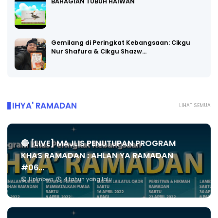
BAHAGIAN TUBUH HAIWAN
Gemilang di Peringkat Kebangsaan: Cikgu
Nur Shafura & Cikgu Shazw…
IHYA' RAMADAN
LIHAT SEMUA
🔴 [LIVE] MAJLIS PENUTUPAN PROGRAM
KHAS RAMADAN : AHLAN YA RAMADAN
#06...
Unknown
4 tahun yang lalu