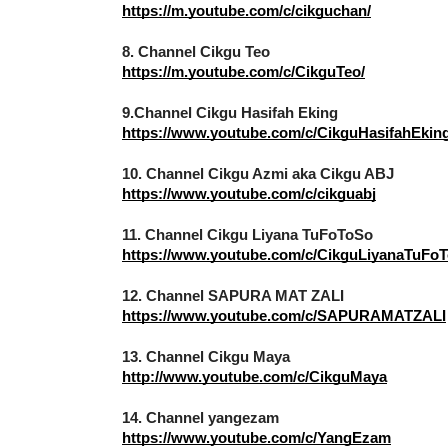
8. Channel Cikgu Teo
https://m.youtube.com/c/CikguTeo/
9.Channel Cikgu Hasifah Eking
ICARA KORPORAT 3 : PROGRAM
KEYNOTE SPEAKER 
https://www.youtube.com/c/CikguHasifahEkin
AKANAN SELAMAT DAN
TRANSFORMING 
ERKUALITI (AMALAN PER...
EDUCATION IN IN
10. Channel Cikgu Azmi aka Cikgu ABJ
THROUG...
https://www.youtube.com/c/cikguabj
Unknown
10 hari yang lalu
Unknown
10 hari y
11. Channel Cikgu Liyana TuFoToSo
https://www.youtube.com/c/CikguLiyanaTuFo
12. Channel SAPURA MAT ZALI
https://www.youtube.com/c/SAPURAMATZALI
13. Channel Cikgu Maya 
http://www.youtube.com/c/CikguMaya
14. Channel yangezam
https://www.youtube.com/c/YangEzam