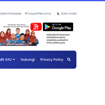
ademiYoutuber
#TuisyenPercuma
Dark mode
dit AYU
Hubungi
Privacy Policy