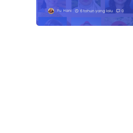
Yu. Hani
6 tahun yang lalu
0