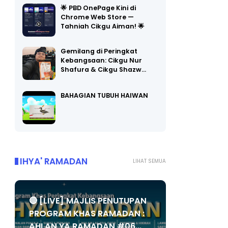
Chrome Web Store —
Tahniah Cikgu Aiman! 🌟
Gemilang di Peringkat
Kebangsaan: Cikgu Nur
Shafura & Cikgu Shazw…
BAHAGIAN TUBUH HAIWAN
IHYA' RAMADAN
LIHAT SEMUA
🔴 [LIVE] MAJLIS PENUTUPAN
PROGRAM KHAS RAMADAN :
AHLAN YA RAMADAN #06...