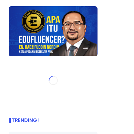
TRENDING!
🌟 PBD OnePage Kini di