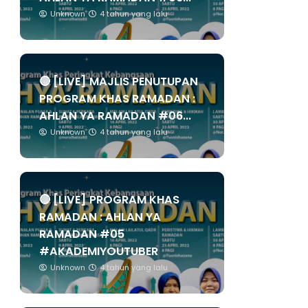
Unknown
4 tahun yang lalu
🔴 [LIVE] MAJLIS PENUTUPAN
PROGRAM KHAS RAMADAN :
AHLAN YA RAMADAN #06...
Unknown
4 tahun yang lalu
🔴 [LIVE] PROGRAM KHAS
RAMADAN : AHLAN YA
RAMADAN #05
#AKADEMIYOUTUBER
Unknown
4 tahun yang lalu