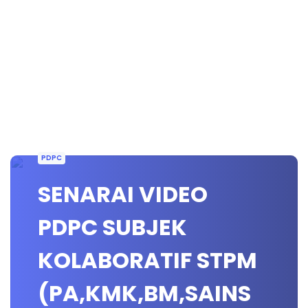
PDPC
SENARAI VIDEO
PDPC SUBJEK
KOLABORATIF STPM
(PA,KMK,BM,SAINS