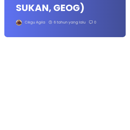
SUKAN, GEOG)
Cikgu Agila
6 tahun yang lalu
0