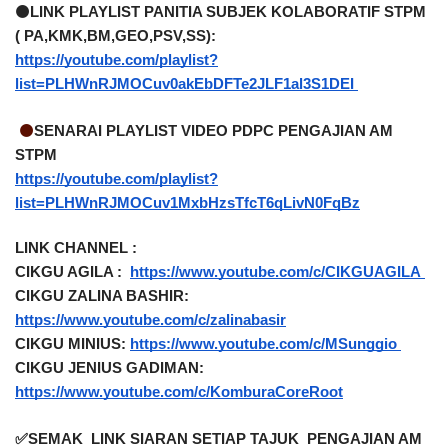
🟠LINK PLAYLIST PANITIA SUBJEK KOLABORATIF STPM 
( PA,KMK,BM,GEO,PSV,SS): 
https://youtube.com/playlist?
list=PLHWnRJMOCuv0akEbDFTe2JLF1al3S1DEI 
🟠
SENARAI PLAYLIST VIDEO PDPC PENGAJIAN AM 
STPM
https://youtube.com/playlist?
list=PLHWnRJMOCuv1MxbHzsTfcT6qLivN0FqBz
LINK CHANNEL : 
CIKGU AGILA :  
https://www.youtube.com/c/CIKGUAGILA 
CIKGU ZALINA BASHIR: 
https://www.youtube.com/c/zalinabasir
CIKGU MINIUS: 
https://www.youtube.com/c/MSunggio 
CIKGU JENIUS GADIMAN: 
https://www.youtube.com/c/KomburaCoreRoot
✅SEMAK  LINK SIARAN SETIAP TAJUK  PENGAJIAN AM 