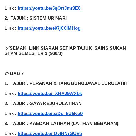
Link :
https://youtu.be/5qOrtJmr3E8
2.
TAJUK : SISTEM URINARI
Link :
https://youtu.be/e97jC0IMHog
 ✅SEMAK  LINK SIARAN SETIAP TAJUK  SAINS SUKAN 
STPM SEMESTER 3 (966/3)
👉BAB 7
1.
TAJUK : PERANAN & TANGGUNGJAWAB JURULATIH
Link :
https://youtu.be/I-XHAJ9WXbk
2.
TAJUK : GAYA KEJURULATIHAN
Link :
https://youtu.be/baDu_kU5Kq0
3.
TAJUK : KAEDAH LATIHAN (LATIHAN BEBANAN)
Link :
https://youtu.be/-OvlRNrGUVo