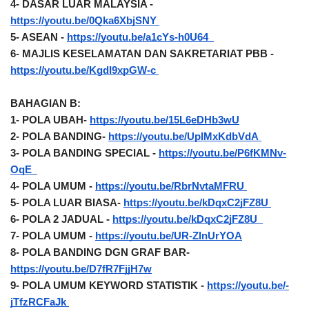
4- DASAR LUAR MALAYSIA - 
https://youtu.be/0Qka6XbjSNY 
5- ASEAN - 
https://youtu.be/a1cYs-h0U64  
6- MAJLIS KESELAMATAN DAN SAKRETARIAT PBB - 
https://youtu.be/KgdI9xpGW-c 
BAHAGIAN B:
1- POLA UBAH- 
https://youtu.be/15L6eDHb3wU
2- POLA BANDING- 
https://youtu.be/UpIMxKdbVdA 
3- POLA BANDING SPECIAL - 
https://youtu.be/P6fKMNv-
OqE  
4- POLA UMUM - 
https://youtu.be/RbrNvtaMFRU 
5- POLA LUAR BIASA- 
https://youtu.be/kDqxC2jFZ8U 
6- POLA 2 JADUAL - 
https://youtu.be/kDqxC2jFZ8U  
7- POLA UMUM - 
https://youtu.be/UR-ZlnUrYOA
8- POLA BANDING DGN GRAF BAR- 
https://youtu.be/D7fR7FjjH7w
9- POLA UMUM KEYWORD STATISTIK - 
https://youtu.be/-
jTfzRCFaJk 