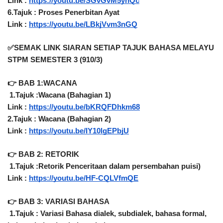
Link : 
https://youtu.be/SGvGvM5ynQc
6.Tajuk : Proses Penerbitan Ayat
Link : 
https://youtu.be/LBkjVvm3nGQ
✅SEMAK LINK SIARAN SETIAP TAJUK BAHASA MELAYU 
STPM SEMESTER 3 (910/3)
👉 BAB 1:WACANA
1.Tajuk :Wacana (Bahagian 1)
Link : 
https://youtu.be/bKRQFDhkm68
2.Tajuk : Wacana (Bahagian 2)
Link : 
https://youtu.be/IY10lgEPbjU
👉 BAB 2: RETORIK
1.Tajuk :Retorik Penceritaan dalam persembahan puisi)
Link : 
https://youtu.be/HF-CQLVfmQE
👉 BAB 3: VARIASI BAHASA
1.Tajuk : Variasi Bahasa dialek, subdialek, bahasa formal, 