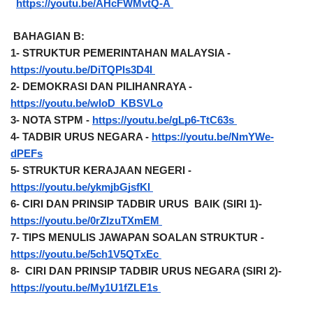
https://youtu.be/AHcFWMvtQ-A 
BAHAGIAN B: 
1- STRUKTUR PEMERINTAHAN MALAYSIA - 
https://youtu.be/DiTQPls3D4I 
2- DEMOKRASI DAN PILIHANRAYA - 
https://youtu.be/wloD_KBSVLo
3- NOTA STPM - 
https://youtu.be/gLp6-TtC63s 
4- TADBIR URUS NEGARA - 
https://youtu.be/NmYWe-
dPEFs
5- STRUKTUR KERAJAAN NEGERI -   
https://youtu.be/ykmjbGjsfKI 
6- CIRI DAN PRINSIP TADBIR URUS  BAIK (SIRI 1)- 
https://youtu.be/0rZlzuTXmEM 
7- TIPS MENULIS JAWAPAN SOALAN STRUKTUR - 
https://youtu.be/5ch1V5QTxEc 
8-  CIRI DAN PRINSIP TADBIR URUS NEGARA (SIRI 2)- 
https://youtu.be/My1U1fZLE1s 