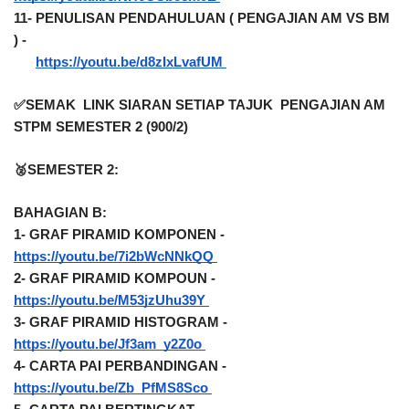
11- PENULISAN PENDAHULUAN ( PENGAJIAN AM VS BM 
) -    
https://youtu.be/d8zIxLvafUM 
✅SEMAK  LINK SIARAN SETIAP TAJUK  PENGAJIAN AM 
STPM SEMESTER 2 (900/2)
🥈SEMESTER 2:
BAHAGIAN B:
1- GRAF PIRAMID KOMPONEN - 
https://youtu.be/7i2bWcNNkQQ 
2- GRAF PIRAMID KOMPOUN - 
https://youtu.be/M53jzUhu39Y 
3- GRAF PIRAMID HISTOGRAM - 
https://youtu.be/Jf3am_y2Z0o 
4- CARTA PAI PERBANDINGAN - 
https://youtu.be/Zb_PfMS8Sco 