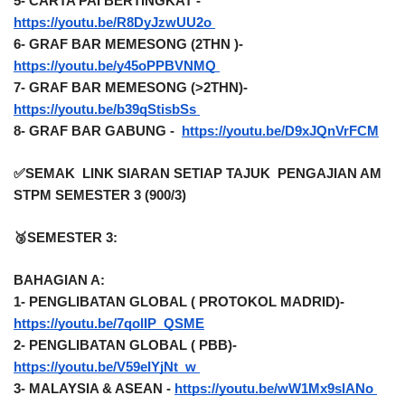
5- CARTA PAI BERTINGKAT - 
https://youtu.be/R8DyJzwUU2o 
6- GRAF BAR MEMESONG (2THN )- 
https://youtu.be/y45oPPBVNMQ 
7- GRAF BAR MEMESONG (>2THN)- 
https://youtu.be/b39qStisbSs 
8- GRAF BAR GABUNG -  
https://youtu.be/D9xJQnVrFCM
✅SEMAK  LINK SIARAN SETIAP TAJUK  PENGAJIAN AM 
STPM SEMESTER 3 (900/3)
🥉SEMESTER 3:
BAHAGIAN A:
1- PENGLIBATAN GLOBAL ( PROTOKOL MADRID)- 
https://youtu.be/7qolIP_QSME
2- PENGLIBATAN GLOBAL ( PBB)- 
https://youtu.be/V59eIYjNt_w 
3- MALAYSIA & ASEAN - 
https://youtu.be/wW1Mx9slANo 