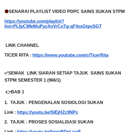
🟠
SENARAI PLAYLIST VIDEO PDPC SAINS SUKAN STPM
https://youtube.com/playlist?
list=PLfpC98eMuPycXoVrCoTg-qF4sxGtpvSGT
 LINK CHANNEL  
TICER RITA :
https://www.youtube.com/c/TicerRita
✅SEMAK  LINK SIARAN SETIAP TAJUK  SAINS SUKAN 
STPM SEMESTER 1 (966/1)
 👉BAB 1
1.
TAJUK : PENGENALAN SOSIOLOGI SUKAN
Link :
https://youtu.be/SIEjHZz9NPc
2.
TAJUK : PROSES SOSIALISASI SUKAN
Link :
https://youtu.be/hpprBDnLwaE