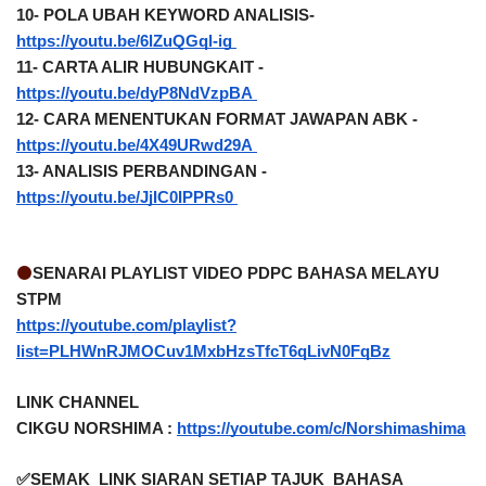
10- POLA UBAH KEYWORD ANALISIS- 
https://youtu.be/6lZuQGql-ig 
11- CARTA ALIR HUBUNGKAIT - 
https://youtu.be/dyP8NdVzpBA 
12- CARA MENENTUKAN FORMAT JAWAPAN ABK - 
https://youtu.be/4X49URwd29A 
13- ANALISIS PERBANDINGAN - 
https://youtu.be/JjIC0IPPRs0 
🟠
SENARAI PLAYLIST VIDEO PDPC BAHASA MELAYU 
STPM
https://youtube.com/playlist?
list=PLHWnRJMOCuv1MxbHzsTfcT6qLivN0FqBz
LINK CHANNEL  
CIKGU NORSHIMA : 
https://youtube.com/c/Norshimashima
✅SEMAK  LINK SIARAN SETIAP TAJUK  BAHASA 