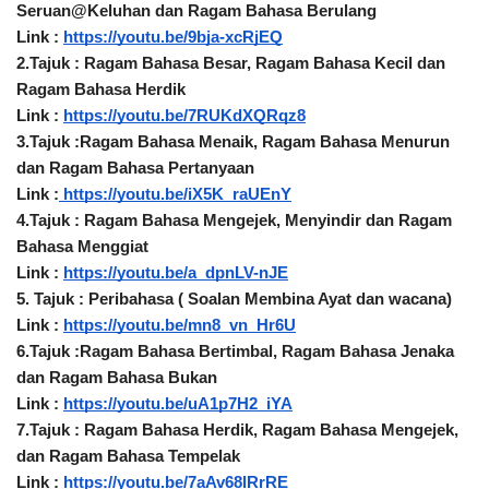
Seruan@Keluhan dan Ragam Bahasa Berulang 
Link : 
https://youtu.be/9bja-xcRjEQ
2.Tajuk : Ragam Bahasa Besar, Ragam Bahasa Kecil dan 
Ragam Bahasa Herdik
Link : 
https://youtu.be/7RUKdXQRqz8
3.Tajuk :Ragam Bahasa Menaik, Ragam Bahasa Menurun 
dan Ragam Bahasa Pertanyaan
Link :
 https://youtu.be/iX5K_raUEnY
4.Tajuk : Ragam Bahasa Mengejek, Menyindir dan Ragam 
Bahasa Menggiat
Link : 
https://youtu.be/a_dpnLV-nJE
5. Tajuk : Peribahasa ( Soalan Membina Ayat dan wacana)
Link : 
https://youtu.be/mn8_vn_Hr6U
6.Tajuk :Ragam Bahasa Bertimbal, Ragam Bahasa Jenaka 
dan Ragam Bahasa Bukan
Link : 
https://youtu.be/uA1p7H2_iYA
7.Tajuk : Ragam Bahasa Herdik, Ragam Bahasa Mengejek, 
dan Ragam Bahasa Tempelak 
Link : 
https://youtu.be/7aAv68lRrRE