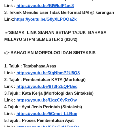
Link : 
https://youtu.be/BIWIulP1xs8
3. Teknik Menulis Esei Tidak Berformat BM @ karangan 
Link:
https://youtu.be/G8yXLPOOaZk
 ✅SEMAK  LINK SIARAN SETIAP TAJUK  BAHASA 
MELAYU STPM SEMESTER 2 (910/2)
👉 BAHAGIAN MORFOLOGI DAN SINTAKSIS 
1. Tajuk : Tatabahasa Asas
Link : 
https://youtu.be/XgNhmP2U5Q8
2. Tajuk : Pembentukan KATA (Morfologi) 
Link : 
https://youtu.be/6T3F2EQPBec
3.Tajuk : Kata Kerja (Morfologi dan Sintaksis) 
Link : 
https://youtu.be/I1qzC6vRcOw
4.Tajuk : Ayat Jenis Perintah (Sintaksis)
Link : 
https://youtu.be/5Cmgt_LLBqc
5.Tajuk : Proses Pembentukan Ayat