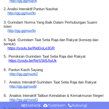
http://gg.gg/nup9t
2. 
Analisi Interaktif Pantun Nasihat
http://gg.gg/nuo9o
3. Gurindam Norma Yang Baik Dalam Perhubungan Suami 
Isteri
http://gg.gg/nuo9o
4. Tajuk :
Gurindam Taat Setia Raja dan Rakyat (konsep dan 
bentuk)
https://youtu.be/INdGoLe3GR
5.  Pemikiran Gurindam Taat Setia Raja dan Rakyat
https://youtu.be/NeSSb5JIuUk
6.  Pantun Kasih Sayang
http://gg.gg/nuob2
7.   Analsis Interaktif Gurindam Taat Setia Raja dan Rakyat
http://gg.gg/nuobl
8.   Analisis Interaktif Talibun Keindahan & Kemakmuran Negeri
http://gg.gg/nuod3
Statistik
Tularkan!
Hubungi