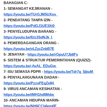
BAHAGIAN C:
1- SEMANGAT KEJIRANAN - 
https://youtu.be/TUrGJM5UXos  
2- PENDATANG TANPA IZIN - 
https://youtu.be/PdGJ1UE3Xt0 
3- PENYELUDUPAN BARANG - 
https://youtu.be/IUz3SdNJk_I 
4- PEMERDAGANGAN ORANG - 
https://youtu.be/vLZyzZnbB7E
5- JENAYAH - 
https://youtu.be/rOpuU7Jb6Fs
6- SISTEM & STRUKTUR PEMERINTAHAN (QUIZIZ)- 
https://youtu.be/-AvAL_EDuGw 
7- ISU SEMASA PDPR - 
https://youtu.be/Tdr7q_5jbuM 
8- PENYALAHGUNAAN DADAH - 
https://youtu.be/PzzoFEqZe84 
9- VIRUS ANCAMAN KESIHATAN - 
https://youtu.be/tMH1hdlIMdw 
10- ANCAMAN HIDUPAN MARIN- 
https://youtu.be/NH6CCb6em0E 