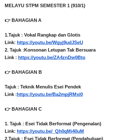
MELAYU STPM SEMESTER 1 (910/1)
👉 BAHAGIAN A
1.Tajuk : Vokal Rangkap dan Glotis 
Link: 
https://youtu.be/Wgyj9udJSeU
2. Tajuk :Konsonan Letupan Tak Bersuara 
Link : 
https://youtu.be/ZA4znDw0Bto
👉 BAHAGIAN B
Tajuk : Teknik Menulis Esei Pendek
Link :
https://youtu.be/Ba2mpjRMxi0
👉 BAHAGIAN C
1. Tajuk : Esei Tidak Berformat (Pengenalan) 
Link: 
https://youtu.be/_Qh0qMi40uM
2.Tajuk : Esei Tidak Berformat (Pendahuluan) 