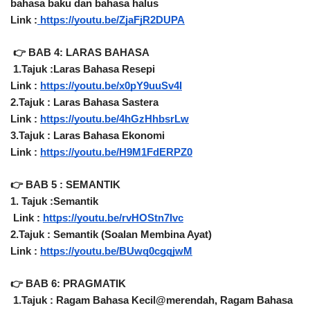
bahasa baku dan bahasa halus 
Link :
 https://youtu.be/ZjaFjR2DUPA
👉 BAB 4: LARAS BAHASA
1.Tajuk :Laras Bahasa Resepi
Link : 
https://youtu.be/x0pY9uuSv4I
2.Tajuk : Laras Bahasa Sastera
Link : 
https://youtu.be/4hGzHhbsrLw
3.Tajuk : Laras Bahasa Ekonomi 
Link : 
https://youtu.be/H9M1FdERPZ0
👉 BAB 5 : SEMANTIK 
1. Tajuk :Semantik
 Link : 
https://youtu.be/rvHOStn7Ivc
2.Tajuk : Semantik (Soalan Membina Ayat)
Link : 
https://youtu.be/BUwq0cgqjwM
👉 BAB 6: PRAGMATIK
1.Tajuk : Ragam Bahasa Kecil@merendah, Ragam Bahasa 