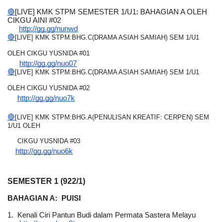
🔴
[LIVE] KMK STPM SEMESTER 1/U1: BAHAGIAN A OLEH 
CIKGU AINI #02
http://gg.gg/nunwd
🔴
[LIVE] KMK STPM:BHG.C(DRAMA ASIAH SAMIAH) SEM 1/U1 
OLEH CIKGU YUSNIDA #01
http://gg.gg/nuo07
🔴
[LIVE] KMK STPM:BHG.C(DRAMA ASIAH SAMIAH) SEM 1/U1 
OLEH CIKGU YUSNIDA #02
http://gg.gg/nuo7k
🔴
[LIVE] KMK STPM:BHG.A(PENULISAN KREATIF: CERPEN) SEM 
1/U1 OLEH
     CIKGU YUSNIDA #03
http://gg.gg/nuo6k
SEMESTER 1 (922/1)
BAHAGIAN A:  PUISI 
1.  
Kenali Ciri Pantun Budi dalam Permata Sastera Melayu