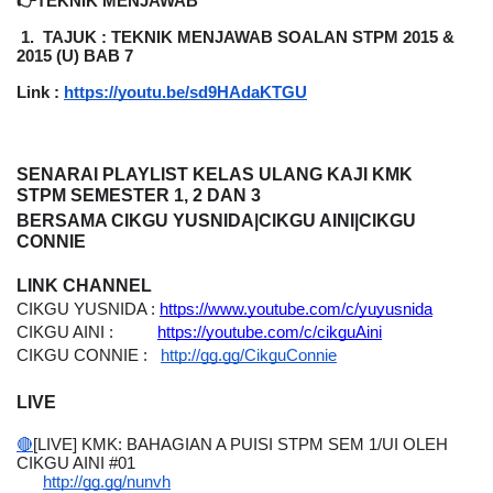
👉TEKNIK MENJAWAB
 1.
TAJUK : TEKNIK MENJAWAB SOALAN STPM 2015 & 
2015 (U) BAB 7
Link :
https://youtu.be/sd9HAdaKTGU
SENARAI PLAYLIST KELAS ULANG KAJI KMK 
STPM SEMESTER 1, 2 DAN 3 
BERSAMA CIKGU YUSNIDA|CIKGU AINI|CIKGU 
CONNIE
LINK CHANNEL
CIKGU YUSNIDA : 
https://www.youtube.com/c/yuyusnida
CIKGU AINI :          
https://youtube.com/c/cikguAini
CIKGU CONNIE :   
http://gg.gg/CikguConnie
LIVE
🔴
[LIVE] KMK: BAHAGIAN A PUISI STPM SEM 1/UI OLEH 
CIKGU AINI #01 
http://gg.gg/nunvh