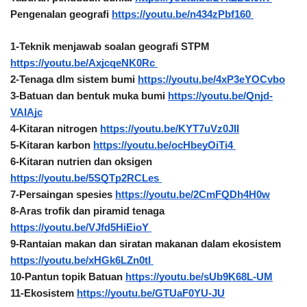
Pengenalan geografi 
https://youtu.be/n434zPbf160 
1-Teknik menjawab soalan geografi STPM 
https://youtu.be/AxjcqeNK0Rc 
2-Tenaga dlm sistem bumi 
https://youtu.be/4xP3eYOCvbo
3-Batuan dan bentuk muka bumi 
https://youtu.be/Qnjd-
VAIAjc
4-Kitaran nitrogen 
https://youtu.be/KYT7uVz0JII
5-Kitaran karbon 
https://youtu.be/ocHbeyOiTi4 
6-Kitaran nutrien dan oksigen 
https://youtu.be/5SQTp2RCLes 
7-Persaingan spesies 
https://youtu.be/2CmFQDh4H0w
8-Aras trofik dan piramid tenaga 
https://youtu.be/VJfd5HiEioY 
9-Rantaian makan dan siratan makanan dalam ekosistem 
https://youtu.be/xHGk6LZn0tI 
10-Pantun topik Batuan 
https://youtu.be/sUb9K68L-UM
11-Ekosistem 
https://youtu.be/GTUaF0YU-JU