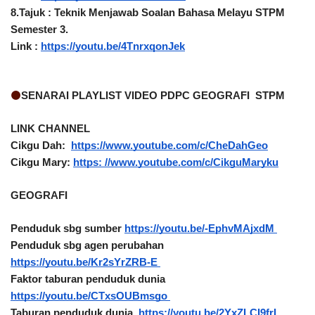
8.Tajuk : Teknik Menjawab Soalan Bahasa Melayu STPM 
Semester 3. 
Link : 
https://youtu.be/4TnrxqonJek
🟠
SENARAI PLAYLIST VIDEO PDPC GEOGRAFI  STPM
LINK CHANNEL  
Cikgu Dah:  
https://www.youtube.com/c/CheDahGeo
Cikgu Mary: 
https: //www.youtube.com/c/CikguMaryku
GEOGRAFI 
Penduduk sbg sumber 
https://youtu.be/-EphvMAjxdM 
Penduduk sbg agen perubahan 
https://youtu.be/Kr2sYrZRB-E 
Faktor taburan penduduk dunia 
https://youtu.be/CTxsOUBmsgo 
Taburan penduduk dunia. 
https://youtu.be/2YxZLCI9frI 