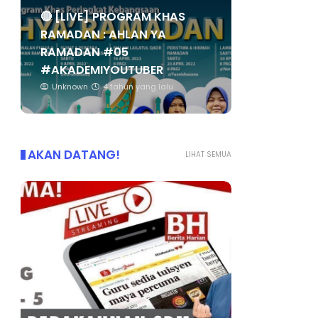
🔴 [LIVE] PROGRAM KHAS
RAMADAN : AHLAN YA
RAMADAN #05
#AKADEMIYOUTUBER
Unknown
4 tahun yang lalu
AKAN DATANG!
LIHAT SEMUA