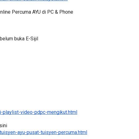
an-email-edidik-malaysia.html
 Online Percuma AYU di PC & Phone
LIVE
elum buka E-Sijil
🔴 [LIVE] PRINSIP PERAKAUNA
ri yang lalu
BEDAH TUNTAS SOALAN 1 TRI
OLEH CIKGU ...
Yu. Chekgu LK
6 hari yang lalu
-playlist-video-pdpc-mengikut.html
ini 
tuisyen-ayu-pusat-tuisyen-percuma.html