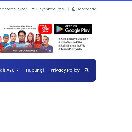
ademiYoutuber
#TuisyenPercuma
Dark mode
dit AYU
Hubungi
Privacy Policy