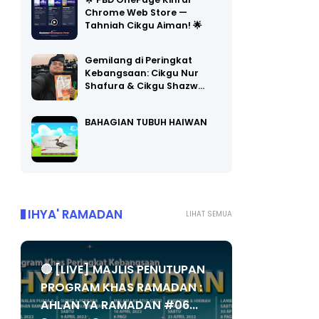
🌟 PBD OnePage Kini di
Chrome Web Store —
Tahniah Cikgu Aiman! 🌟
Gemilang di Peringkat
Kebangsaan: Cikgu Nur
Shafura & Cikgu Shazw…
BAHAGIAN TUBUH HAIWAN
IHYA' RAMADAN
LIHAT SEMUA
🔴 [LIVE] MAJLIS PENUTUPAN
PROGRAM KHAS RAMADAN :
AHLAN YA RAMADAN #06...