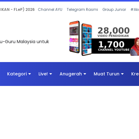
 OLEH CIKGU ANITA #ALLINONE #141 #...
Channel AYU
Telegram Rasmi
Group Junior
#Ak
uru-Guru Malaysia untuk
Kategori
Live!
Anugerah
Muat Turun
Kre