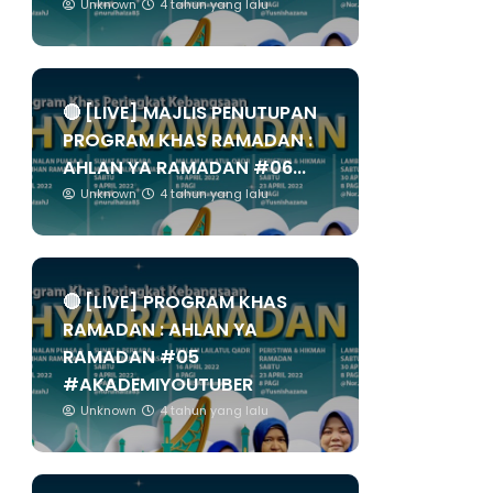
Unknown
4 tahun yang lalu
🔴 [LIVE] MAJLIS PENUTUPAN
PROGRAM KHAS RAMADAN :
AHLAN YA RAMADAN #06...
Unknown
4 tahun yang lalu
🔴 [LIVE] PROGRAM KHAS
RAMADAN : AHLAN YA
RAMADAN #05
#AKADEMIYOUTUBER
Unknown
4 tahun yang lalu