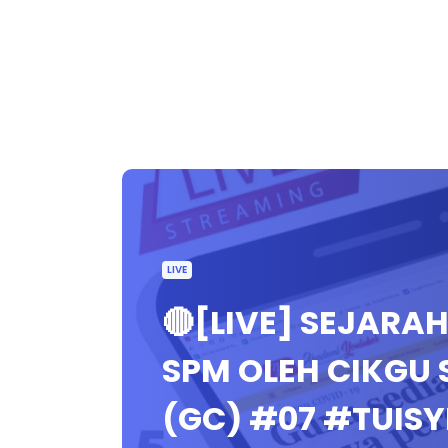
LIVE
🔴[LIVE] SEJARA
SPM OLEH CIKGU 
(GC) #07 #TUIS