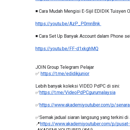
https://www.akademiyoutuber.com/p/permohon
◾️ Cara Mudah Mengisi E-Sijil EDIDIK Tuisyen
https://youtu.be/AzP_P0mnBnk 
KEYNOTE SPEAKER 3 :
SSTP JPN9|
◾️ Cara Set Up Banyak Account dalam Phone seb
TRANSFORMING PRIMARY
Unknown
8 ha
EDUCATION IN INDONESIA
https://youtu.be/FF-d1xkghMQ
THROUG...
Unknown
8 hari yang lalu
JOIN Group Telegram Pelajar
✅ 
https://t.me/edidikjunior
Lebih banyak koleksi VIDEO PdPC di sini:
✅
https://t.me/VideoPdPCgurumalaysia
✅
https://www.akademiyoutuber.com/p/senarai
✅Semak jadual siaran langsung yang terkini di s
📍
https://www.akademiyoutuber.com/p/pusat-