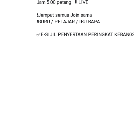
Khamis  21/1/2021 ‼️ LIVE
Jam 5.00 petang   ‼️ LIVE
❗️Jemput semua Join sama
❗️GURU / PELAJAR / IBU BAPA
✅E-SIJIL PENYERTAAN PERINGKAT KEBANG