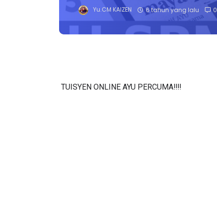
Yu.CM KAIZEN
6 tahun yang lalu
0
TUISYEN ONLINE AYU PERCUMA‼️‼️