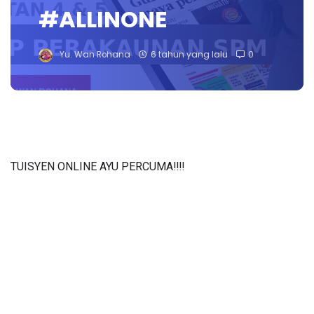
#ALLINONE
Yu. Wan Rohana
6 tahun yang lalu
0
TUISYEN ONLINE AYU PERCUMA‼️‼️