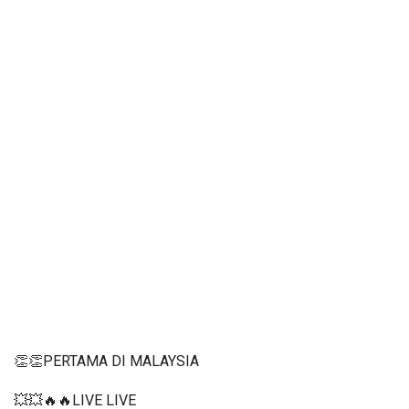
👏👏PERTAMA DI MALAYSIA
💥💥🔥🔥LIVE LIVE 