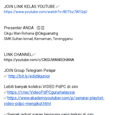
JOIN LINK KELAS YOUTUBE ✅
https://www.youtube.com/watch?v=8DTbz7AFQqU
Presenter ANDA  :👏👏
Cikgu Wan Rohana @
Cikguanatrg
LINK CHANNEL✅
https://youtube.com/c/CIKGUWANROHANA
JOIN Group Telegram Pelajar
✅ 
http://bit.ly/edidikjunior
Lebih banyak koleksi VIDEO PdPC di sini:
✅
https://t.me/VideoPdPCgurumalaysia
✅
https://www.akademiyoutuber.com/p/senarai-playlist-
video-pdpc-mengikut.html
✅Semak jadual siaran langsung yang terkini di sini 