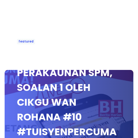
featured
🔴 [LIVE] PRINSIP
PERAKAUNAN SPM,
SOALAN 1 OLEH
CIKGU WAN
ROHANA #10
#TUISYENPERCUMA