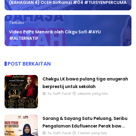
(BAHAGIAN 4) OLEH SirRamzi #04 #TUISYENPERCUMA
Terbaru
Video PdPc Menarik oleh Cikgu Sofi #AYU
#ALTERNATIF
POST BERKAITAN
Chekgu LK bawa pulang tiga anugerah
berprestij untuk sekolah
Yu. Suffi Yusof
sebulan yang lalu
Sarang & Sayang Satu Peluang, Seribu
Pengalaman Edufluencer Perak baw...
Yu. Suffi Yusof
2 bulan yang lalu