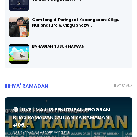
Gemilang di Peringkat Kebangsaan: Cikgu
Nur Shafura & Cikgu Shazw…
BAHAGIAN TUBUH HAIWAN
IHYA' RAMADAN
LIHAT SEMUA
🔴 [LIVE] MAJLIS PENUTUPAN PROGRAM
KHAS RAMADAN : AHLAN YA RAMADAN
#06...
Unknown
4 tahun yang lalu