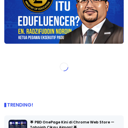
TRENDING!
🌟 PBD OnePage Kini di Chrome Web Store —
Tahniah Cikgu Aiman! 🌟