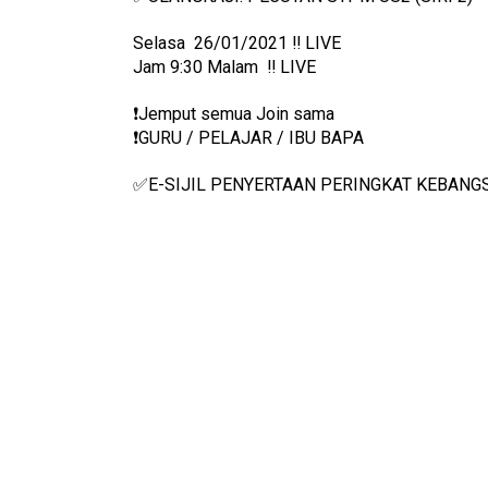
Selasa  26/01/2021 ‼️ LIVE
Jam 9:30 Malam  ‼️ LIVE
❗️Jemput semua Join sama
❗️GURU / PELAJAR / IBU BAPA
✅E-SIJIL PENYERTAAN PERINGKAT KEBANG