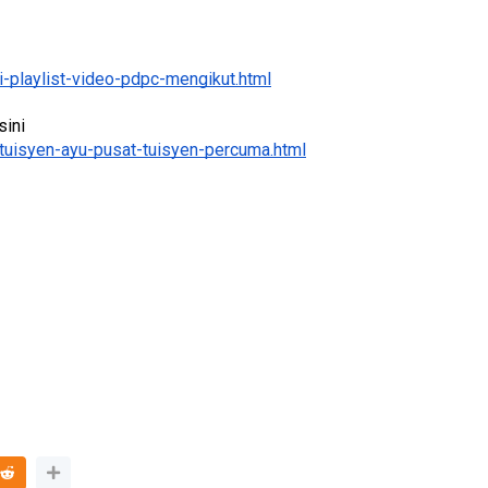
-playlist-video-pdpc-mengikut.html
ini 
BICARA PROFESIONAL 8 :
tuisyen-ayu-pusat-tuisyen-percuma.html
TIMBALAN KETUA PENGARAH
P PERAKAUNAN,
PENDIDIKAN MALAYSIA
ALAN 1 TRIAL
Unknown
10 hari yang lalu
ri yang lalu