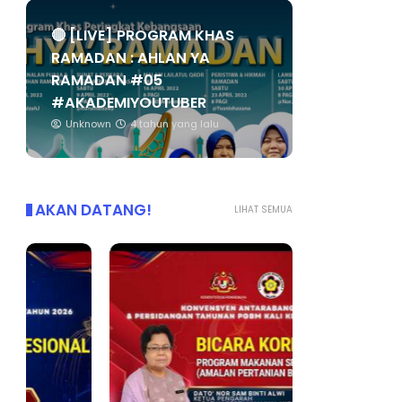
🔴 [LIVE] PROGRAM KHAS
RAMADAN : AHLAN YA
RAMADAN #05
#AKADEMIYOUTUBER
Unknown
4 tahun yang lalu
AKAN DATANG!
LIHAT SEMUA