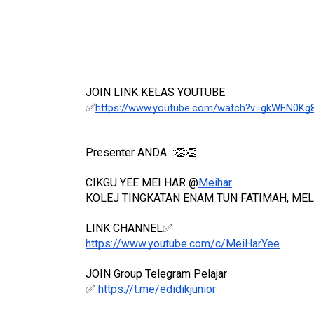
JOIN LINK KELAS YOUTUBE 
✅
https://www.youtube.com/watch?v=gkWFN0Kg
Presenter ANDA  :👏👏
CIKGU YEE MEI HAR @
Meihar
KOLEJ TINGKATAN ENAM TUN FATIMAH, ME
LINK CHANNEL✅
https://www.youtube.com/c/MeiHarYee
JOIN Group Telegram Pelajar
✅ 
https://t.me/edidikjunior
Lebih banyak koleksi VIDEO PdPC di sini: