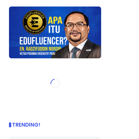
TRENDING!
🌟 PBD OnePage Kini di