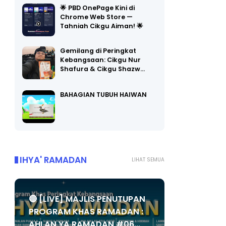
Chrome Web Store —
Tahniah Cikgu Aiman! 🌟
Gemilang di Peringkat
Kebangsaan: Cikgu Nur
Shafura & Cikgu Shazw…
BAHAGIAN TUBUH HAIWAN
IHYA' RAMADAN
LIHAT SEMUA
🔴 [LIVE] MAJLIS PENUTUPAN
PROGRAM KHAS RAMADAN :
AHLAN YA RAMADAN #06...