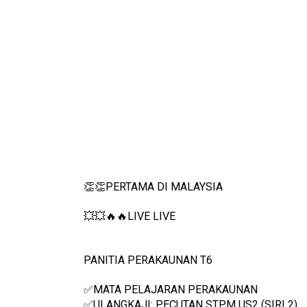
👏👏PERTAMA DI MALAYSIA
💥💥🔥🔥LIVE LIVE 
PANITIA PERAKAUNAN T6
✅MATA PELAJARAN PERAKAUNAN
✅ULANGKAJI: PECUTAN STPM US2 (SIRI 2) 