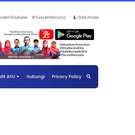
ademiYoutuber
#TuisyenPercuma
Dark mode
dit AYU
Hubungi
Privacy Policy