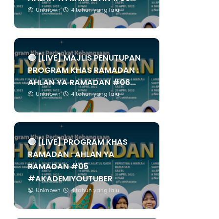
Unknown
4 tahun yang lalu
🔴 [LIVE] MAJLIS PENUTUPAN
PROGRAM KHAS RAMADAN :
AHLAN YA RAMADAN #06...
Unknown
4 tahun yang lalu
🔴 [LIVE] PROGRAM KHAS
RAMADAN : AHLAN YA
RAMADAN #05
#AKADEMIYOUTUBER
Unknown
4 tahun yang lalu