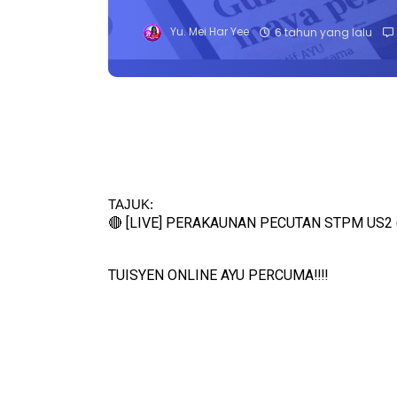
Yu. Mei Har Yee
6 tahun yang lalu
TAJUK: 
🔴 [LIVE] PERAKAUNAN PECUTAN STPM US2 
TUISYEN ONLINE AYU PERCUMA‼️‼️