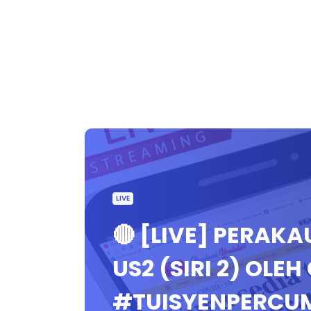
LIVE
🔴 [LIVE] PERAK
US2 (SIRI 2) OLEH
#TUISYENPERCU