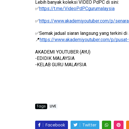
✅
https://t.me/VideoPdPCgurumalaysia
✅
https://www.akademiyoutuber.com/p/senarai
LIVE
✅Semak jadual siaran langsung yang terkini di s
ejarah Tingkatan 4
📍
https://www.akademiyoutuber.com/p/pusat-
🔴 [LIVE] PRINSI
Unknown
7 hari yang lalu
BEDAH TUNTAS SO
AKADEMI YOUTUBER (AYU)
OLEH CIKGU ...
-EDIDIK MALAYSIA
-KELAB GURU MALAYSIA
Yu. Chekgu LK
8 ha
Tags
LIVE
Facebook
Twitter