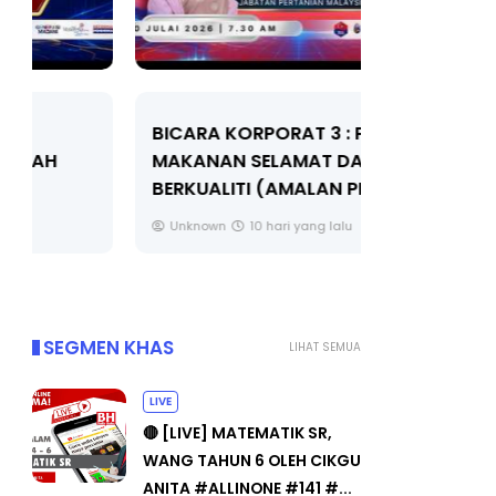
BICARA KORPORAT 3 : PROGRAM
KEYNOTE S
MAKANAN SELAMAT DAN
TRANSFOR
BERKUALITI (AMALAN PER...
EDUCATION
THROUG...
Unknown
10 hari yang lalu
Unknown
SEGMEN KHAS
LIHAT SEMUA
LIVE
🔴 [LIVE] MATEMATIK SR,
WANG TAHUN 6 OLEH CIKGU
ANITA #ALLINONE #141 #...