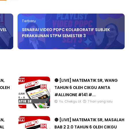
Terbaru
OVEL
SENARAI VIDEO PDPC KOLABORATIF SUBJEK
PERAKAUNAN STPM SEMESTER 3
AN,
🔴 [LIVE] MATEMATIK SR, WANG
 OLEH
TAHUN 6 OLEH CIKGU ANITA
#ALLINONE #141 #...
Yu. Chekgu LK
7 hari yang lalu
AN,
🔴 [LIVE] MATEMATIK SR, MASALAH
AL
BAB 2 2.0 TAHUN 6 OLEH CIKGU