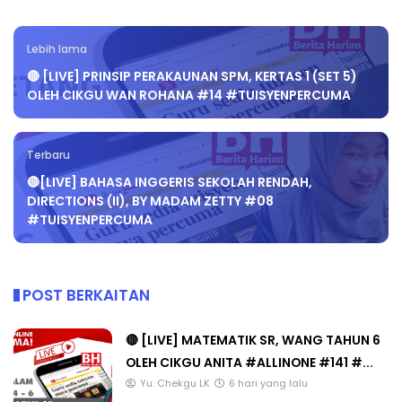
Lebih lama
🔴 [LIVE] PRINSIP PERAKAUNAN SPM, KERTAS 1 (SET 5)
OLEH CIKGU WAN ROHANA #14 #TUISYENPERCUMA
Terbaru
🔴[LIVE] BAHASA INGGERIS SEKOLAH RENDAH,
DIRECTIONS (II), BY MADAM ZETTY #08
#TUISYENPERCUMA
POST BERKAITAN
🔴 [LIVE] MATEMATIK SR, WANG TAHUN 6
OLEH CIKGU ANITA #ALLINONE #141 #...
Yu. Chekgu LK
6 hari yang lalu