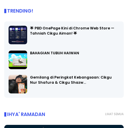
TRENDING!
🌟 PBD OnePage Kini di Chrome Web Store —
Tahniah Cikgu Aiman! 🌟
BAHAGIAN TUBUH HAIWAN
Gemilang di Peringkat Kebangsaan: Cikgu
Nur Shafura & Cikgu Shazw…
IHYA' RAMADAN
LIHAT SEMUA