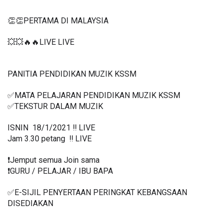
👏👏PERTAMA DI MALAYSIA
💥💥🔥🔥LIVE LIVE 
PANITIA PENDIDIKAN MUZIK KSSM
✅MATA PELAJARAN PENDIDIKAN MUZIK KSSM
✅TEKSTUR DALAM MUZIK
ISNIN  18/1/2021 ‼️ LIVE
Jam 3.30 petang  ‼️ LIVE
❗️Jemput semua Join sama
❗️GURU / PELAJAR / IBU BAPA
✅E-SIJIL PENYERTAAN PERINGKAT KEBANGSAAN 
DISEDIAKAN