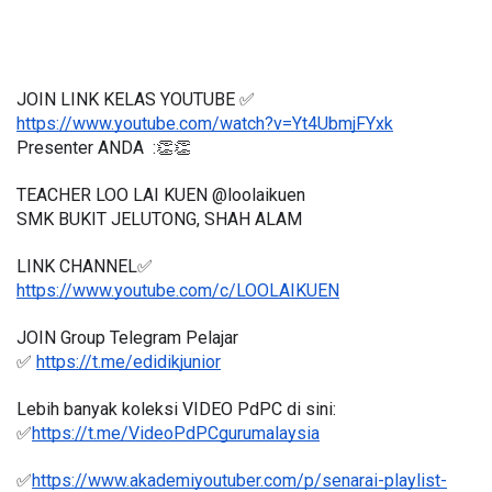
JOIN LINK KELAS YOUTUBE ✅
https://www.youtube.com/watch?v=Yt4UbmjFYxk
Presenter ANDA  :👏👏
TEACHER LOO LAI KUEN @loolaikuen
SMK BUKIT JELUTONG, SHAH ALAM 
LINK CHANNEL✅
https://www.youtube.com/c/LOOLAIKUEN
JOIN Group Telegram Pelajar
✅ 
https://t.me/edidikjunior
Lebih banyak koleksi VIDEO PdPC di sini:
✅
https://t.me/VideoPdPCgurumalaysia
✅
https://www.akademiyoutuber.com/p/senarai-playlist-