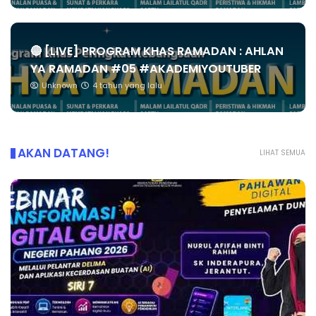
🔴 [LIVE] PROGRAM KHAS RAMADAN : AHLAN
YA RAMADAN #05 #AKADEMIYOUTUBER
Unknown
4 tahun yang lalu
AKAN DATANG!
LIHAT SEMUA