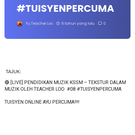
#TUISYENPERCUMA
Yu.Teacher Loo
6 tahun yang lalu
0
TAJUK: 
🔴 [LIVE] PENDIDIKAN MUZIK KSSM – TEKSTUR DALAM 
MUZIK OLEH TEACHER LOO  #08 #TUISYENPERCUMA
TUISYEN ONLINE AYU PERCUMA‼️‼️