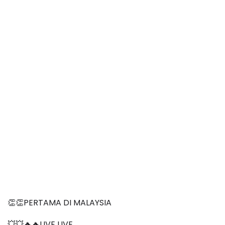
👏👏PERTAMA DI MALAYSIA
💥💥🔥🔥LIVE LIVE 