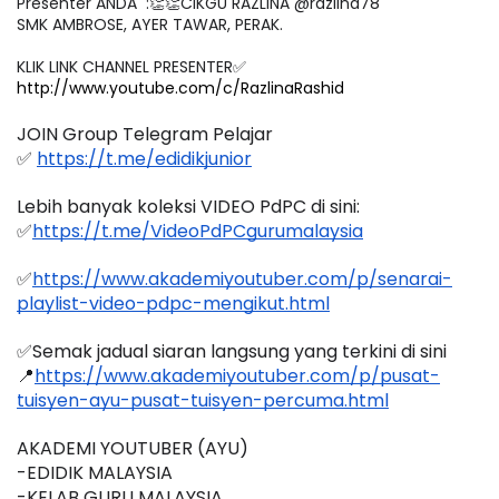
Presenter ANDA  :👏👏CIKGU RAZLINA @razlina78  
SMK AMBROSE, AYER TAWAR, PERAK.

http://www.youtube.com/c/RazlinaRashid
JOIN Group Telegram Pelajar
✅ 
https://t.me/edidikjunior
Lebih banyak koleksi VIDEO PdPC di sini:
✅
https://t.me/VideoPdPCgurumalaysia
✅
https://www.akademiyoutuber.com/p/senarai-
playlist-video-pdpc-mengikut.html
✅Semak jadual siaran langsung yang terkini di sini 
📍
https://www.akademiyoutuber.com/p/pusat-
tuisyen-ayu-pusat-tuisyen-percuma.html
AKADEMI YOUTUBER (AYU)
-EDIDIK MALAYSIA
-KELAB GURU MALAYSIA