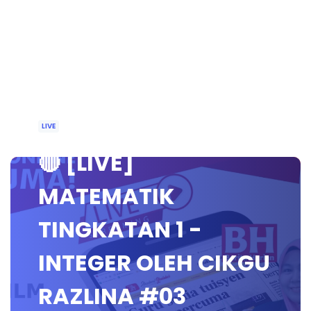
LIVE
🔴 [LIVE]
MATEMATIK
TINGKATAN 1 -
INTEGER OLEH CIKGU
RAZLINA #03