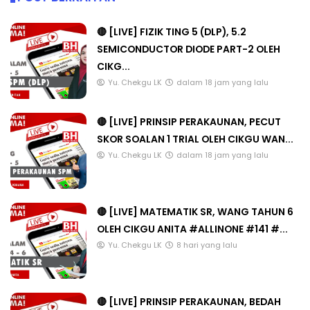
🔴 [LIVE] FIZIK TING 5 (DLP), 5.2
SEMICONDUCTOR DIODE PART-2 OLEH
CIKG...
Yu. Chekgu LK
dalam 18 jam yang lalu
🔴 [LIVE] PRINSIP PERAKAUNAN, PECUT
SKOR SOALAN 1 TRIAL OLEH CIKGU WAN...
Yu. Chekgu LK
dalam 18 jam yang lalu
🔴 [LIVE] MATEMATIK SR, WANG TAHUN 6
OLEH CIKGU ANITA #ALLINONE #141 #...
Yu. Chekgu LK
8 hari yang lalu
🔴 [LIVE] PRINSIP PERAKAUNAN, BEDAH