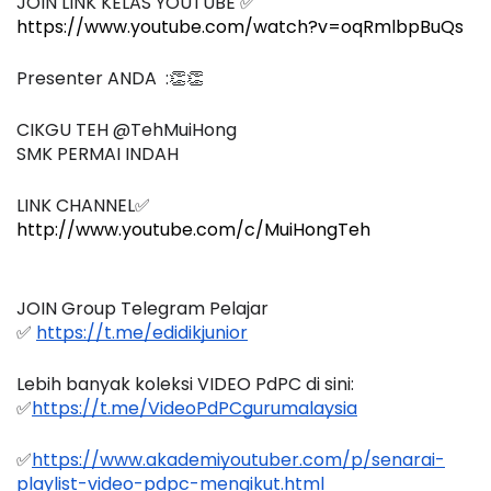
JOIN LINK KELAS YOUTUBE ✅
https://www.youtube.com/watch?v=oqRmlbpBuQs
Presenter ANDA  :👏👏
CIKGU TEH @TehMuiHong
SMK PERMAI INDAH 
LINK CHANNEL✅
http://www.youtube.com/c/MuiHongTeh
JOIN Group Telegram Pelajar
✅ 
https://t.me/edidikjunior
Lebih banyak koleksi VIDEO PdPC di sini:
✅
https://t.me/VideoPdPCgurumalaysia
✅
https://www.akademiyoutuber.com/p/senarai-
playlist-video-pdpc-mengikut.html