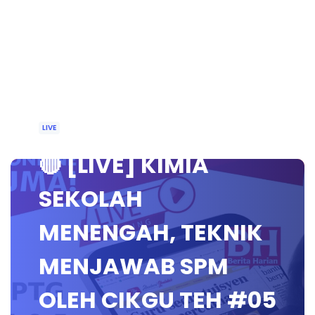
LIVE
🔴 [LIVE] KIMIA
SEKOLAH
MENENGAH, TEKNIK
MENJAWAB SPM
OLEH CIKGU TEH #05