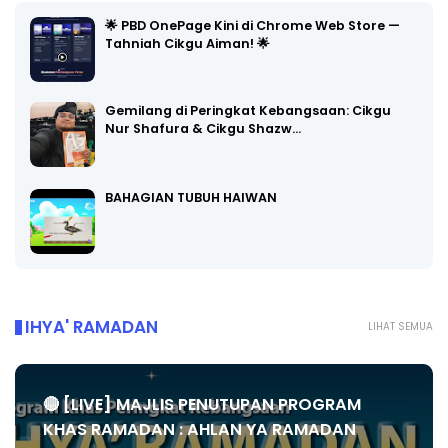
🌟 PBD OnePage Kini di Chrome Web Store —
Tahniah Cikgu Aiman! 🌟
Gemilang di Peringkat Kebangsaan: Cikgu
Nur Shafura & Cikgu Shazw…
BAHAGIAN TUBUH HAIWAN
IHYA' RAMADAN
LIHAT SEMUA
🔴 [LIVE] MAJLIS PENUTUPAN PROGRAM
KHAS RAMADAN : AHLAN YA RAMADAN