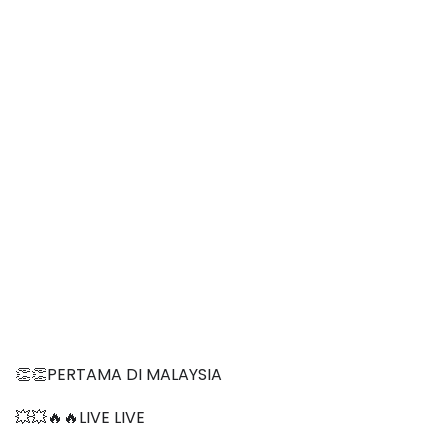
👏👏PERTAMA DI MALAYSIA
💥💥🔥🔥LIVE LIVE 