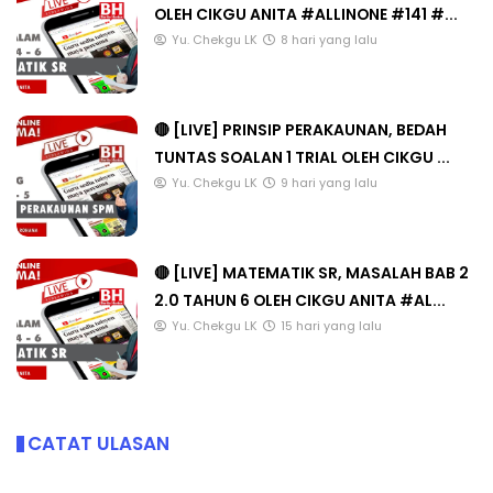
OLEH CIKGU ANITA #ALLINONE #141 #...
Yu. Chekgu LK
8 hari yang lalu
🔴 [LIVE] PRINSIP PERAKAUNAN, BEDAH
TUNTAS SOALAN 1 TRIAL OLEH CIKGU ...
Yu. Chekgu LK
9 hari yang lalu
🔴 [LIVE] MATEMATIK SR, MASALAH BAB 2
2.0 TAHUN 6 OLEH CIKGU ANITA #AL...
Yu. Chekgu LK
15 hari yang lalu
CATAT ULASAN