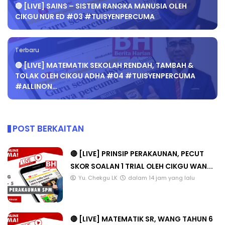
🔴 [LIVE] SAINS – SISTEM RANGKA MANUSIA OLEH
CIKGU NUR ED #03 #TUISYENPERCUMA
Terbaru
🔴 [LIVE] MATEMATIK SEKOLAH RENDAH, TAMBAH &
TOLAK OLEH CIKGU ADHA #04 #TUISYENPERCUMA
#ALLINON…
POST BERKAITAN
🔴 [LIVE] PRINSIP PERAKAUNAN, PECUT
SKOR SOALAN 1 TRIAL OLEH CIKGU WAN...
Yu. Chekgu LK
dalam 14 jam yang lalu
🔴 [LIVE] MATEMATIK SR, WANG TAHUN 6