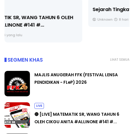
Sejarah Tingkatan 4
Unknown
8 hari yang lalu
SEGMEN KHAS
LIHAT SEMUA
MAJLIS ANUGERAH FFK (FESTIVAL LENSA
PENDIDIKAN - FLeP) 2026
LIVE
🔴 [LIVE] MATEMATIK SR, WANG TAHUN 6
OLEH CIKGU ANITA #ALLINONE #141 #...