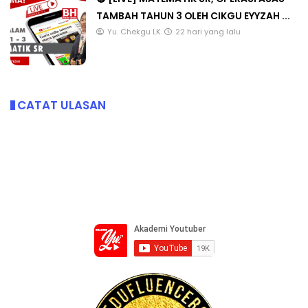
TAMBAH TAHUN 3 OLEH CIKGU EYYZAH ...
Yu. Chekgu LK
22 hari yang lalu
CATAT ULASAN