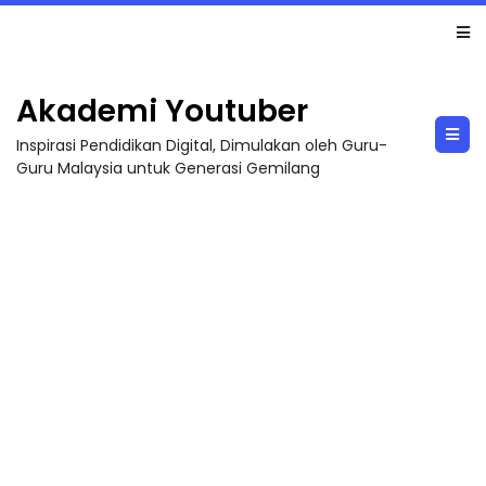
LIVE
🔴 [LIVE] MATEMATIK SR, WANG TAHUN 6 OLEH CIKGU ANITA #ALLINONE #141 #...
Akademi Youtuber
Inspirasi Pendidikan Digital, Dimulakan oleh Guru-
Guru Malaysia untuk Generasi Gemilang