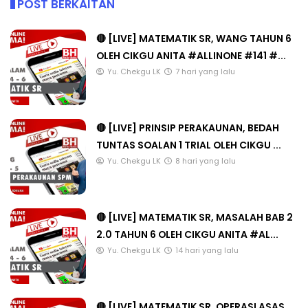
POST BERKAITAN
🔴 [LIVE] MATEMATIK SR, WANG TAHUN 6
OLEH CIKGU ANITA #ALLINONE #141 #...
Yu. Chekgu LK
7 hari yang lalu
🔴 [LIVE] PRINSIP PERAKAUNAN, BEDAH
TUNTAS SOALAN 1 TRIAL OLEH CIKGU ...
Yu. Chekgu LK
8 hari yang lalu
🔴 [LIVE] MATEMATIK SR, MASALAH BAB 2
2.0 TAHUN 6 OLEH CIKGU ANITA #AL...
Yu. Chekgu LK
14 hari yang lalu
🔴 [LIVE] MATEMATIK SR, OPERASI ASAS