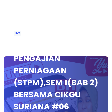
LIVE
🔴 [LIVE] KELAS
PENGAJIAN
PERNIAGAAN
(STPM),SEM 1(BAB 2)
BERSAMA CIKGU
SURIANA #06