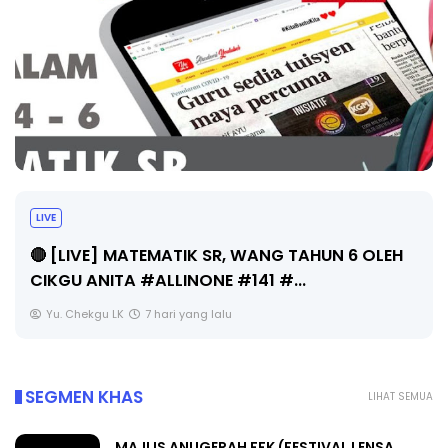
Sejarah Tingkatan 4
LEH
Unknown
7 hari yang lalu
SEGMEN KHAS
LIHAT SEMUA
MAJLIS ANUGERAH FFK (FESTIVAL LENSA