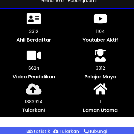
Perihal AYU
Hubungi Kami
3699
1233
Ahli Berdaftar
Youtuber Aktif
7398
3696
Video Pendidikan
Pelajar Maya
2104256
1
Tularkan!
Laman Utama
Statistik
Tularkan!
Hubungi