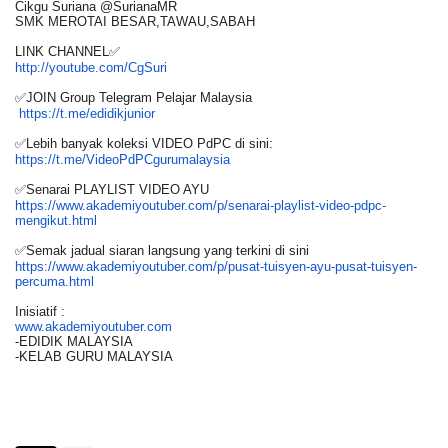
Cikgu Suriana @SurianaMR
SMK MEROTAI BESAR,TAWAU,SABAH
LINK CHANNEL✅
http://youtube.com/CgSuri
✅JOIN Group Telegram Pelajar Malaysia
https://t.me/edidikjunior
✅Lebih banyak koleksi VIDEO PdPC di sini:
https://t.me/
VideoPdPCgurumalaysia
✅Senarai PLAYLIST VIDEO AYU
https://www.akademiyoutuber.
com/p/senarai-playlist-video-
pdpc-
mengikut.html
✅Semak jadual siaran langsung yang terkini di sini
https://www.akademiyoutuber.
com/p/pusat-tuisyen-ayu-pusat-
tuisyen-
percuma.html
Inisiatif :
www.akademiyoutuber.com
-EDIDIK MALAYSIA
-KELAB GURU MALAYSIA