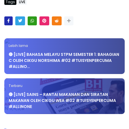
Tags
LIVE
Lebih lama
🔴 [LIVE] BAHASA MELAYU STPM SEMESTER 1: BAHAGIAN
C OLEH CIKGU NORSHIMA #02 #TUISYENPERCUMA
#ALLINO…
Terbaru
🔴 [LIVE] SAINS – RANTAI MAKANAN DAN SIRATAN
MAKANAN OLEH CIKGU WEA #02 #TUISYENPERCUMA
#ALLINONE