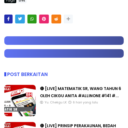
Tags
LIVE
POST BERKAITAN
🔴 [LIVE] MATEMATIK SR, WANG TAHUN 6
OLEH CIKGU ANITA #ALLINONE #141 #...
Yu. Chekgu LK
6 hari yang lalu
🔴 [LIVE] PRINSIP PERAKAUNAN, BEDAH