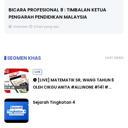
BICARA KORPORAT 3 : PROGRAM MAKANAN
SELAMAT DAN BERKUALITI (AMALAN PER...
Unknown
9 hari yang lalu
SEGMEN KHAS
LIHAT SEMUA
LIVE
🔴 [LIVE] MATEMATIK SR, WANG TAHUN 6
OLEH CIKGU ANITA #ALLINONE #141 #...
Sejarah Tingkatan 4