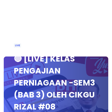
LIVE
🔴 [LIVE] KELAS
PENGAJIAN
PERNIAGAAN -SEM3
(BAB 3) OLEH CIKGU
RIZAL #08