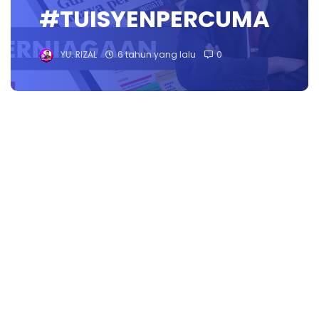
#TUISYENPERCUMA
YU. RIZAL
6 tahun yang lalu
0