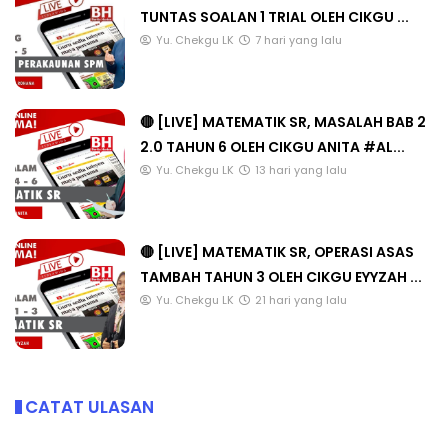
TUNTAS SOALAN 1 TRIAL OLEH CIKGU ...
Yu. Chekgu LK
7 hari yang lalu
🔴 [LIVE] MATEMATIK SR, MASALAH BAB 2
2.0 TAHUN 6 OLEH CIKGU ANITA #AL...
Yu. Chekgu LK
13 hari yang lalu
🔴 [LIVE] MATEMATIK SR, OPERASI ASAS
TAMBAH TAHUN 3 OLEH CIKGU EYYZAH ...
Yu. Chekgu LK
21 hari yang lalu
CATAT ULASAN