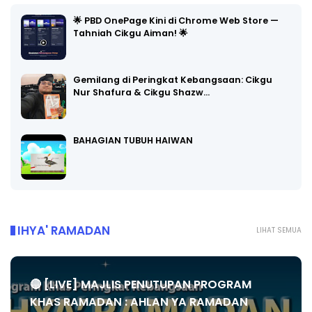
🌟 PBD OnePage Kini di Chrome Web Store —
Tahniah Cikgu Aiman! 🌟
Gemilang di Peringkat Kebangsaan: Cikgu
Nur Shafura & Cikgu Shazw…
BAHAGIAN TUBUH HAIWAN
IHYA' RAMADAN
LIHAT SEMUA
🔴 [LIVE] MAJLIS PENUTUPAN PROGRAM
KHAS RAMADAN : AHLAN YA RAMADAN