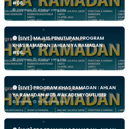
#06...
Unknown
4 tahun yang lalu
🔴 [LIVE] MAJLIS PENUTUPAN PROGRAM
KHAS RAMADAN : AHLAN YA RAMADAN
#06...
Unknown
4 tahun yang lalu
🔴 [LIVE] PROGRAM KHAS RAMADAN : AHLAN
YA RAMADAN #05 #AKADEMIYOUTUBER
Unknown
4 tahun yang lalu