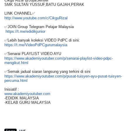
Cikgu Rizal @JujaiSensei
SMK SULTAN YUSSUF,BATU GAJAH,PERAK
LINK CHANNEL✅
http://www.youtube.com/c/
CikguRizal
✅JOIN Group Telegram Pelajar Malaysia
https://t.me/edidikjunior
✅Lebih banyak koleksi VIDEO PdPC di sini:
https://t.me/
VideoPdPCgurumalaysia
✅Senarai PLAYLIST VIDEO AYU
https://www.akademiyoutuber.
com/p/senarai-playlist-video-
pdpc-
mengikut.html
✅Semak jadual siaran langsung yang terkini di sini
https://www.akademiyoutuber.
com/p/pusat-tuisyen-ayu-pusat-
tuisyen-
percuma.html
Inisiatif :
www.akademiyoutuber.com
-EDIDIK MALAYSIA
-KELAB GURU MALAYSIA