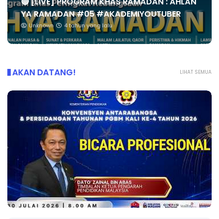
🔴 [LIVE] PROGRAM KHAS RAMADAN : AHLAN
YA RAMADAN #05 #AKADEMIYOUTUBER
Unknown
4 tahun yang lalu
AKAN DATANG!
LIHAT SEMUA