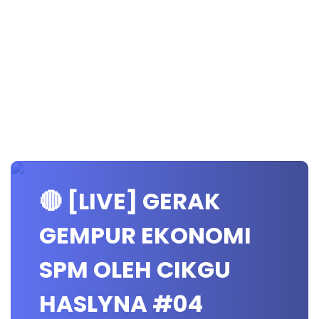
🔴 [LIVE] GERAK
GEMPUR EKONOMI
SPM OLEH CIKGU
HASLYNA #04