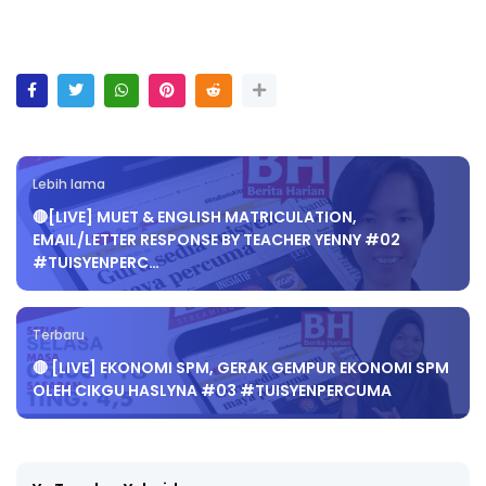
Lebih lama
🔴[LIVE] MUET & ENGLISH MATRICULATION,
EMAIL/LETTER RESPONSE BY TEACHER YENNY #02
#TUISYENPERC…
Terbaru
🔴 [LIVE] EKONOMI SPM, GERAK GEMPUR EKONOMI SPM
OLEH CIKGU HASLYNA #03 #TUISYENPERCUMA