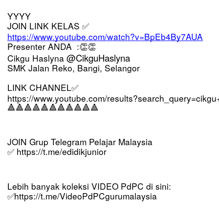
YYYY
JOIN LINK KELAS 
✅
https://www.youtube.com/watch?v=BpEb4By7AUA
Presenter ANDA  :
👏👏
@CikguHaslyna
Cikgu Haslyna 
SMK Jalan Reko, Bangi, Selangor
LINK CHANNEL
✅
https://www.youtube.com/results?search_query=cikgu
🔺🔺🔺🔺🔺🔺🔺🔺🔺🔺🔺
JOIN Grup Telegram Pelajar Malaysia
https://t.me/edidikjunior
✅
Lebih banyak koleksi VIDEO PdPC di sini:
https://t.me/VideoPdPCgurumalaysia
✅