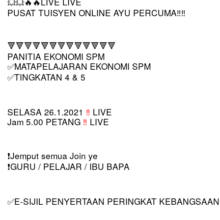
LIVE LIVE
💥💥🔥🔥
PUSAT TUISYEN ONLINE AYU PERCUMA‼️‼️
🔻🔻🔻🔻🔻🔻🔻🔻🔻🔻🔻🔻🔻
PANITIA EKONOMI SPM
MATAPELAJARAN EKONOMI SPM
✅
TINGKATAN 4 & 5
✅
SELASA 26.1.2021 
‼️
 LIVE
Jam 5.00 PETANG 
‼️ 
LIVE
️Jemput semua Join ye
❗
️GURU / PELAJAR / IBU BAPA
❗
E-SIJIL PENYERTAAN PERINGKAT KEBANGSAAN
✅