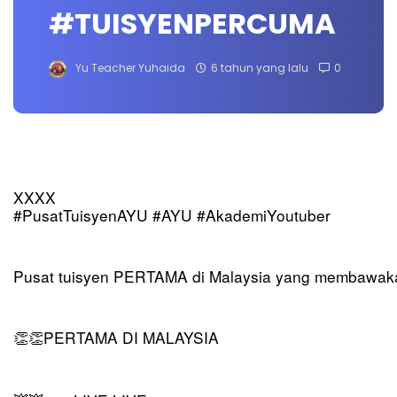
#TUISYENPERCUMA
Yu Teacher Yuhaida
6 tahun yang lalu
0
XXXX
#PusatTuisyenAYU #AYU #AkademiYoutuber
Pusat tuisyen PERTAMA di Malaysia yang membawakan
PERTAMA DI MALAYSIA
👏👏