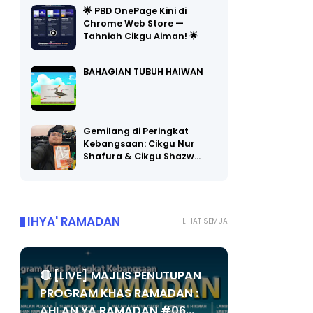
🌟 PBD OnePage Kini di
Chrome Web Store —
Tahniah Cikgu Aiman! 🌟
BAHAGIAN TUBUH HAIWAN
Gemilang di Peringkat
Kebangsaan: Cikgu Nur
Shafura & Cikgu Shazw…
IHYA' RAMADAN
LIHAT SEMUA
🔴 [LIVE] MAJLIS PENUTUPAN
PROGRAM KHAS RAMADAN :
AHLAN YA RAMADAN #06...