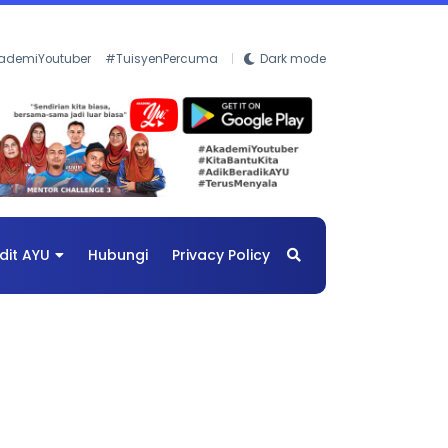
ademiYoutuber
#TuisyenPercuma
Dark mode
dit AYU
Hubungi
Privacy Policy