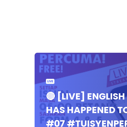
LIVE
🔴 [LIVE] ENGLI
HAS HAPPENED TO
#07 #TUISYENP