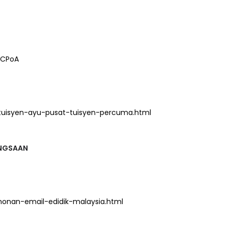
BCPoA
tuisyen-ayu-pusat-tuisyen-percuma.html
BANGSAAN
onan-email-edidik-malaysia.html