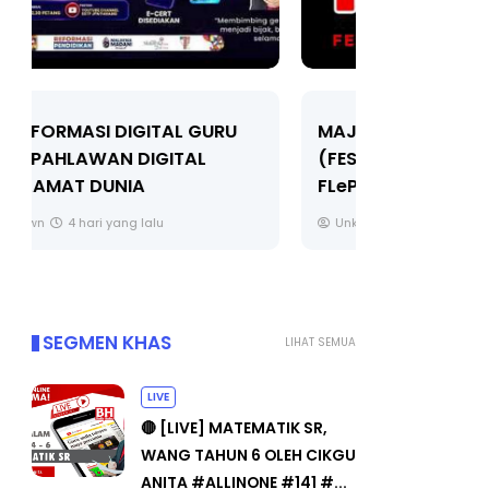
LIVE
MAJLIS ANUGERAH FFK
(FESTIVAL LENSA PENDIDIKAN -
🔴 [LIVE]
FLeP) 2026
TAHUN 6 O
#ALLINONE
Unknown
5 hari yang lalu
Yu. Chekgu 
SEGMEN KHAS
LIHAT SEMUA
LIVE
🔴 [LIVE] MATEMATIK SR,
WANG TAHUN 6 OLEH CIKGU
ANITA #ALLINONE #141 #...