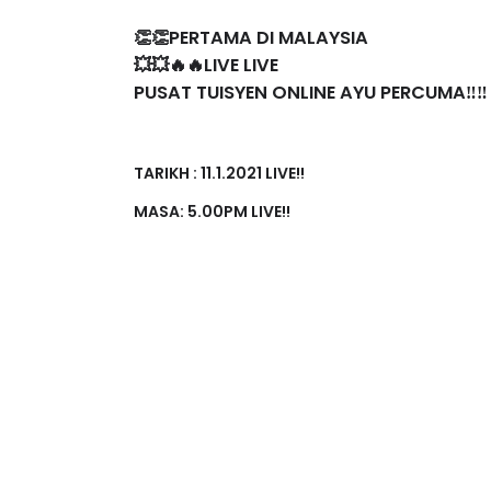
👏👏PERTAMA DI MALAYSIA
💥💥🔥🔥LIVE LIVE
PUSAT TUISYEN ONLINE AYU PERCUMA‼️‼️
TARIKH : 11.1.2021 LIVE!!
MASA: 5.00PM LIVE!!