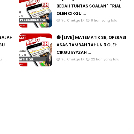
BEDAH TUNTAS SOALAN 1 TRIAL
OLEH CIKGU ...
u
Yu. Chekgu LK
8 hari yang lalu
ASALAH
🔴 [LIVE] MATEMATIK SR, OPERASI
KGU
ASAS TAMBAH TAHUN 3 OLEH
CIKGU EYYZAH ...
lu
Yu. Chekgu LK
22 hari yang lalu