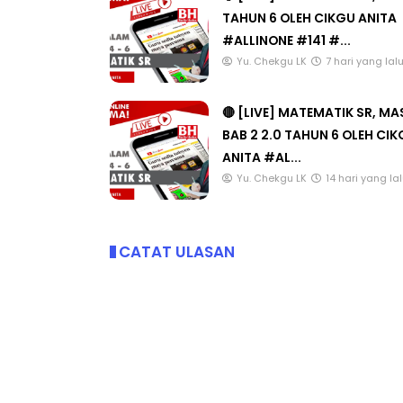
TAHUN 6 OLEH CIKGU ANITA
#ALLINONE #141 #...
Yu. Chekgu LK
7 hari yang lal
🔴 [LIVE] MATEMATIK SR, M
BAB 2 2.0 TAHUN 6 OLEH CI
ANITA #AL...
Yu. Chekgu LK
14 hari yang la
CATAT ULASAN