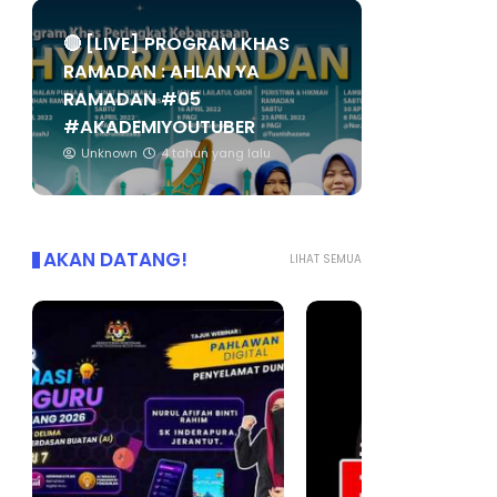
🔴 [LIVE] PROGRAM KHAS
RAMADAN : AHLAN YA
RAMADAN #05
#AKADEMIYOUTUBER
Unknown
4 tahun yang lalu
AKAN DATANG!
LIHAT SEMUA