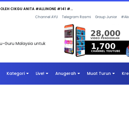
 OLEH CIKGU ANITA #ALLINONE #141 #...
Channel AYU
Telegram Rasmi
Group Junior
#Ak
uru-Guru Malaysia untuk
Kategori
Live!
Anugerah
Muat Turun
Kre