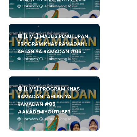
Unknown
4 tahun yang lalu
🔴 [LIVE] MAJLIS PENUTUPAN
PROGRAM KHAS RAMADAN :
AHLAN YA RAMADAN #06...
Unknown
4 tahun yang lalu
🔴 [LIVE] PROGRAM KHAS
RAMADAN : AHLAN YA
RAMADAN #05
#AKADEMIYOUTUBER
Unknown
4 tahun yang lalu