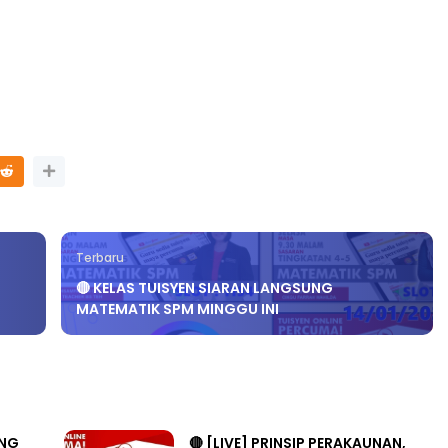
TRANSFORMASI DIGITAL GURU
SIRI 7 : PAHLAWAN DIGITAL
P PERAKAUNAN,
PENYELAMAT DUNIA
ALAN 1 TRIAL
Unknown
4 hari yang lalu
ri yang lalu
Terbaru
🔴 KELAS TUISYEN SIARAN LANGSUNG
MATEMATIK SPM MINGGU INI
ANG
🔴 [LIVE] PRINSIP PERAKAUNAN,