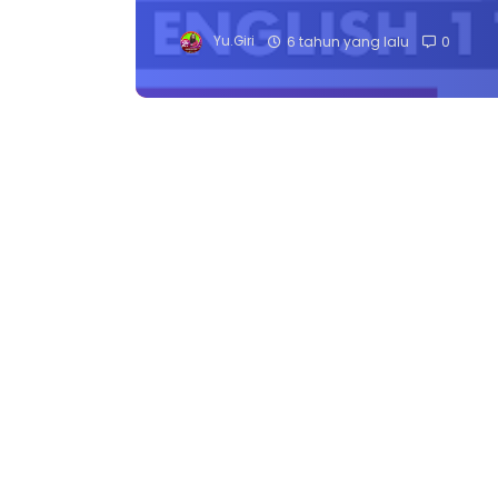
Yu.Giri
6 tahun yang lalu
0