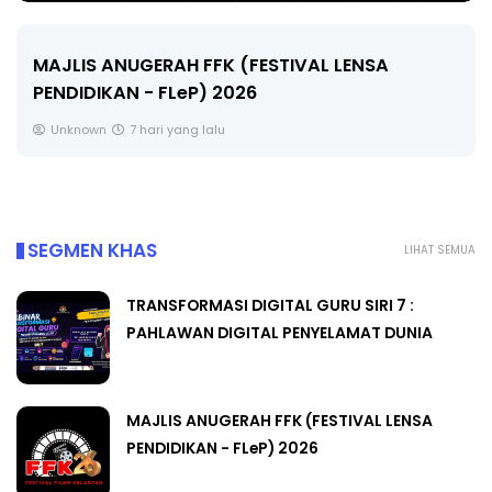
LIVE
🔴 [LIVE] MATEMATIK SR, WANG TAHUN 6 OLEH
CIKGU ANITA #ALLINONE #141 #...
Yu. Chekgu LK
9 hari yang lalu
SEGMEN KHAS
LIHAT SEMUA
TRANSFORMASI DIGITAL GURU SIRI 7 :
PAHLAWAN DIGITAL PENYELAMAT DUNIA
MAJLIS ANUGERAH FFK (FESTIVAL LENSA
PENDIDIKAN - FLeP) 2026