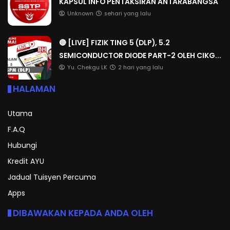
KAPSUL INFO PENTAKSIRAN ANTARABANGSA
Unknown
sehari yang lalu
🔴 [LIVE] FIZIK TING 5 (DLP), 5.2
SEMICONDUCTOR DIODE PART-2 OLEH CIKG...
Yu. Chekgu LK
2 hari yang lalu
HALAMAN
Utama
F.A.Q
Hubungi
Kredit AYU
Jadual Tuisyen Percuma
Apps
DIBAWAKAN KEPADA ANDA OLEH