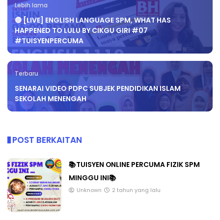
Lebih lama
🔴 [LIVE] ENGLISH LANGUAGE SPM, WHAT HAS
HAPPENED TO LULU BY CIKGU GIRI #07
#TUISYENPERCUMA
Terbaru
SENARAI VIDEO PDPC SUBJEK PENDIDIKAN ISLAM
SEKOLAH MENENGAH
POST BERKAITAN
📚TUISYEN ONLINE PERCUMA FIZIK SPM
MINGGU INI📚
Unknown
2 tahun yang lalu