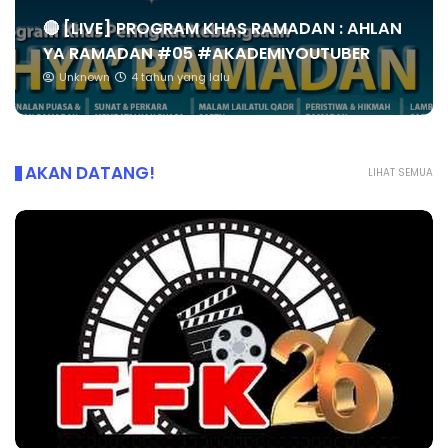
🔴 [LIVE] PROGRAM KHAS RAMADAN : AHLAN
YA RAMADAN #05 #AKADEMIYOUTUBER
Unknown
4 tahun yang lalu
AKAN DATANG!
LIHAT SEMUA