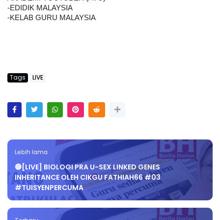
-EDIDIK MALAYSIA
-KELAB GURU MALAYSIA
Tags
LIVE
Lebih lama
🔴[LIVE] BIOLOGI PRA U-SEX LINKED GENES
INHERITANCE OLEH CIKGU FATHIAH66 #03
#TUISYENPERCUMA