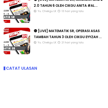
2.0 TAHUN 6 OLEH CIKGU ANITA #AL...
Yu. Chekgu LK
13 hari yang lalu
🔴 [LIVE] MATEMATIK SR, OPERASI ASAS
TAMBAH TAHUN 3 OLEH CIKGU EYYZAH ...
Yu. Chekgu LK
21 hari yang lalu
CATAT ULASAN