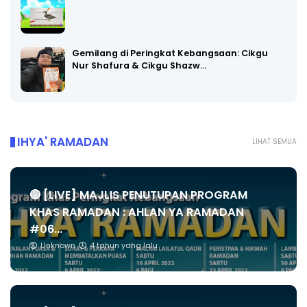
Gemilang di Peringkat Kebangsaan: Cikgu
Nur Shafura & Cikgu Shazw…
IHYA' RAMADAN
LIHAT SEMUA
🔴 [LIVE] MAJLIS PENUTUPAN PROGRAM
KHAS RAMADAN : AHLAN YA RAMADAN
#06...
Unknown
4 tahun yang lalu