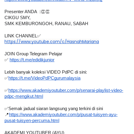
Presenter ANDA  :👏👏
CIKGU SMY,
SMK KEMBURONGOH, RANAU, SABAH
LINK CHANNEL✅
https://www.youtube.com/c/HasnahMariana
JOIN Group Telegram Pelajar
✅ 
https://t.me/edidikjunior
Lebih banyak koleksi VIDEO PdPC di sini:
✅
https://t.me/VideoPdPCgurumalaysia
✅
https://www.akademiyoutuber.com/p/senarai-playlist-video-
pdpc-mengikut.html
✅Semak jadual siaran langsung yang terkini di sini 
📍
https://www.akademiyoutuber.com/p/pusat-tuisyen-ayu-
pusat-tuisyen-percuma.html
AKADEMI YOUTUBER (AYU)