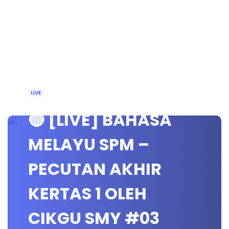
LIVE
🔴 [LIVE] BAHASA
MELAYU SPM –
PECUTAN AKHIR
KERTAS 1 OLEH
CIKGU SMY #03