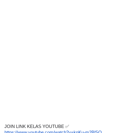
JOIN LINK KELAS YOUTUBE ✅
https://www.youtube.com/watch?v=knKu-m2BlSQ