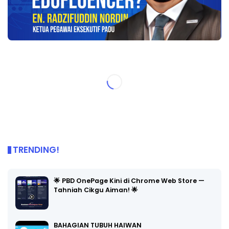
TRENDING!
🌟 PBD OnePage Kini di Chrome Web Store —
Tahniah Cikgu Aiman! 🌟
BAHAGIAN TUBUH HAIWAN