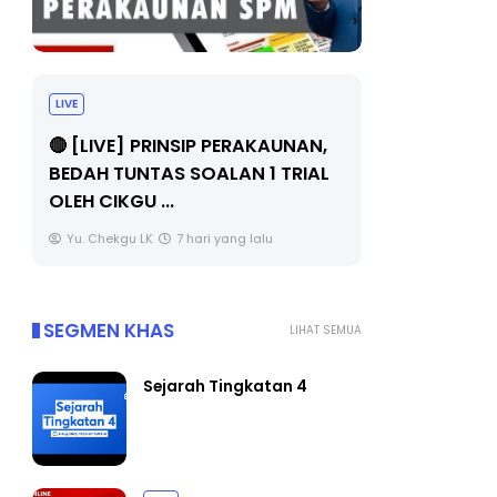
LIVE
BICARA PR
TIMBALAN
🔴 [LIVE] PRINSIP PERAKAUNAN,
PENDIDIKA
BEDAH TUNTAS SOALAN 1 TRIAL
OLEH CIKGU ...
Unknown
Yu. Chekgu LK
7 hari yang lalu
SEGMEN KHAS
LIHAT SEMUA
Sejarah Tingkatan 4