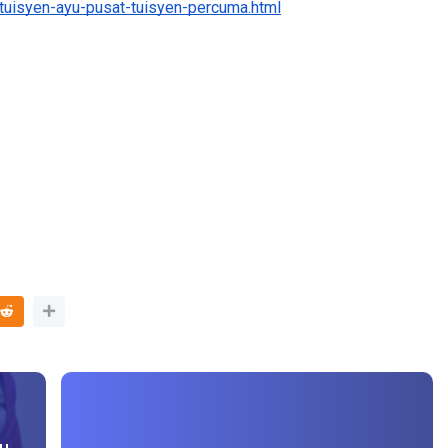
ini 
tuisyen-ayu-pusat-tuisyen-percuma.html