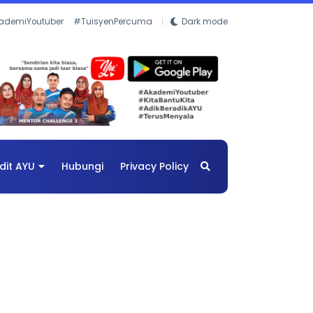
ademiYoutuber
#TuisyenPercuma
Dark mode
dit AYU
Hubungi
Privacy Policy