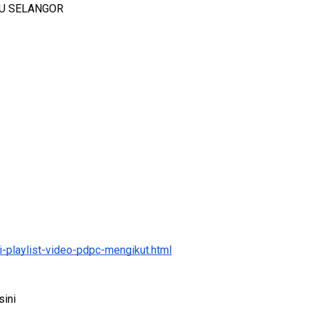
U SELANGOR
3 :
Sejarah Tingkatan 4
PRIMARY
Unknown
6 hari yang lalu
DONESIA
ng lalu
-playlist-video-pdpc-mengikut.html