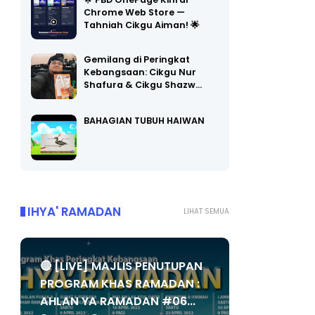
🌟 PBD OnePage Kini di
Chrome Web Store —
Tahniah Cikgu Aiman! 🌟
Gemilang di Peringkat
Kebangsaan: Cikgu Nur
Shafura & Cikgu Shazw…
BAHAGIAN TUBUH HAIWAN
IHYA' RAMADAN
LIHAT SEMUA
🔴 [LIVE] MAJLIS PENUTUPAN
PROGRAM KHAS RAMADAN :
AHLAN YA RAMADAN #06...