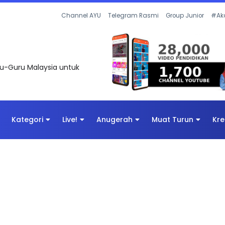
UNTAS SOALAN 1 TRIAL OLEH CIKGU ...
Channel AYU
Telegram Rasmi
Group Junior
#Ak
uru-Guru Malaysia untuk
Kategori
Live!
Anugerah
Muat Turun
Kre