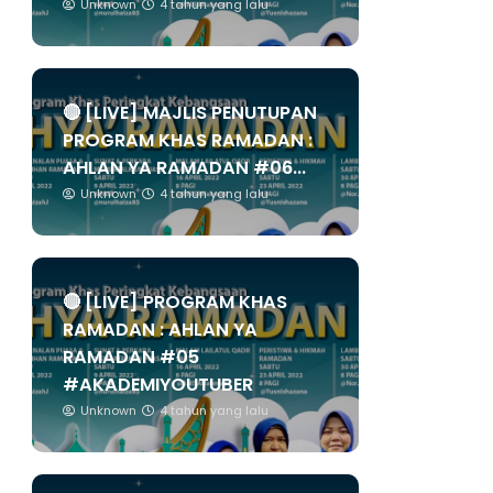
Unknown
4 tahun yang lalu
🔴 [LIVE] MAJLIS PENUTUPAN
PROGRAM KHAS RAMADAN :
AHLAN YA RAMADAN #06...
Unknown
4 tahun yang lalu
🔴 [LIVE] PROGRAM KHAS
RAMADAN : AHLAN YA
RAMADAN #05
#AKADEMIYOUTUBER
Unknown
4 tahun yang lalu