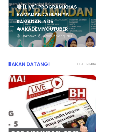
🔴 [LIVE] PROGRAM KHAS
RAMADAN : AHLAN YA
RAMADAN #05
#AKADEMIYOUTUBER
Unknown
4 tahun yang lalu
AKAN DATANG!
LIHAT SEMUA