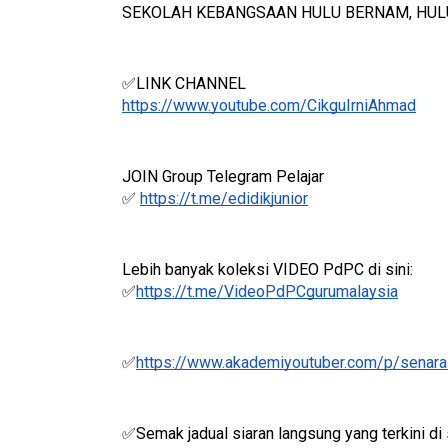
CIKGU IRNI AHMAD @Irni_Ahmad
SEKOLAH KEBANGSAAN HULU BERNAM, HUL
✅LINK CHANNEL
ICARA KORPORAT 3 : PROGRAM
KEYNOTE SPEAKER 
https://www.youtube.com/CikguIrniAhmad
AKANAN SELAMAT DAN
TRANSFORMING 
ERKUALITI (AMALAN PER...
EDUCATION IN IN
JOIN Group Telegram Pelajar
THROUG...
Unknown
9 hari yang lalu
✅ 
https://t.me/edidikjunior
Unknown
9 hari ya
Lebih banyak koleksi VIDEO PdPC di sini:
✅
https://t.me/VideoPdPCgurumalaysia
✅
https://www.akademiyoutuber.com/p/senarai