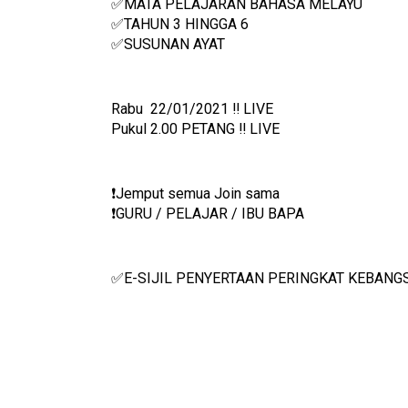
✅MATA PELAJARAN BAHASA MELAYU
✅TAHUN 3 HINGGA 6
✅SUSUNAN AYAT
Rabu  22/01/2021 ‼️ LIVE
Pukul 2.00 PETANG ‼️ LIVE
❗️Jemput semua Join sama
❗️GURU / PELAJAR / IBU BAPA
✅E-SIJIL PENYERTAAN PERINGKAT KEBANG