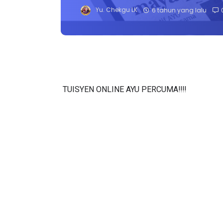
Yu. Chekgu LK
6 tahun yang lalu
TUISYEN ONLINE AYU PERCUMA‼️‼️