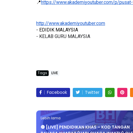
✅Semak jadual siaran langsung yang terkini di s
📍
https://www.akademiyoutuber.com/p/pusat-
http://www.akademiyoutuber.com
- EDIDIK MALAYSIA
- KELAB GURU MALAYSIA
Tags
LIVE
Facebook
Twitter
Lebih lama
🔴 [LIVE] PENDIDIKAN KHAS – KOD TANGAN