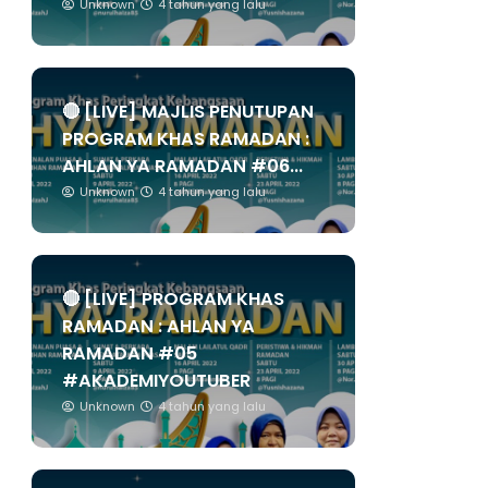
Unknown
4 tahun yang lalu
🔴 [LIVE] MAJLIS PENUTUPAN
PROGRAM KHAS RAMADAN :
AHLAN YA RAMADAN #06...
Unknown
4 tahun yang lalu
🔴 [LIVE] PROGRAM KHAS
RAMADAN : AHLAN YA
RAMADAN #05
#AKADEMIYOUTUBER
Unknown
4 tahun yang lalu