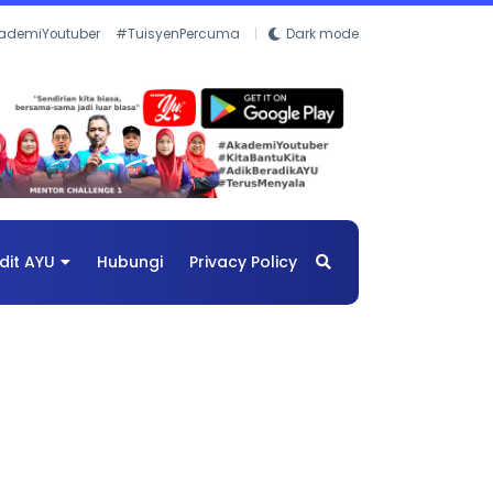
ademiYoutuber
#TuisyenPercuma
Dark mode
dit AYU
Hubungi
Privacy Policy