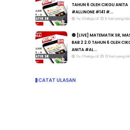
🔴 [LIVE] MATEMATIK SR, W
TAHUN 6 OLEH CIKGU ANITA
#ALLINONE #141 #...
Yu. Chekgu LK
5 hari yang lal
🔴 [LIVE] MATEMATIK SR, M
BAB 2 2.0 TAHUN 6 OLEH CI
ANITA #AL...
Yu. Chekgu LK
12 hari yang la
CATAT ULASAN