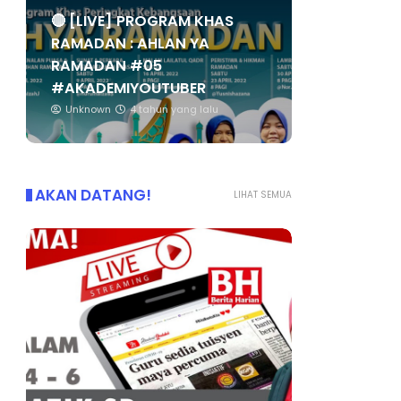
🔴 [LIVE] PROGRAM KHAS
RAMADAN : AHLAN YA
RAMADAN #05
#AKADEMIYOUTUBER
Unknown
4 tahun yang lalu
AKAN DATANG!
LIHAT SEMUA