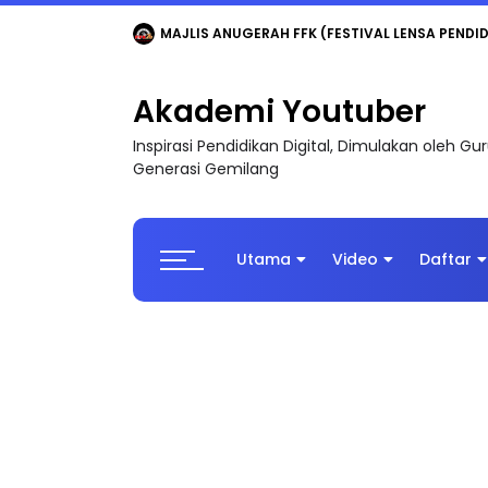
LIVE
🔴 [LIVE] MATEMATIK SR, WANG TAHUN 6
Akademi Youtuber
Inspirasi Pendidikan Digital, Dimulakan oleh G
Generasi Gemilang
Utama
Video
Daftar