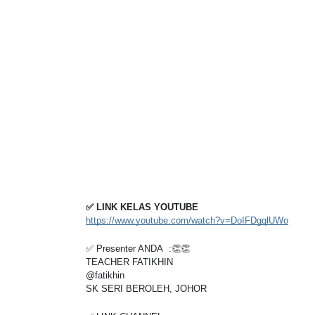
✅ LINK KELAS YOUTUBE
https://www.youtube.com/watch?v=DoIFDgqlUWo
✅ Presenter ANDA  :👏👏
TEACHER FATIKHIN
@fatikhin
SK SERI BEROLEH, JOHOR