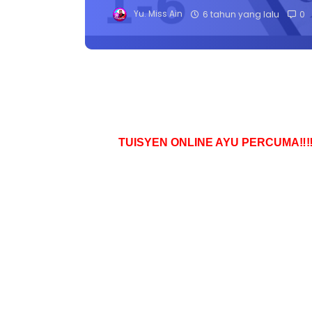
Yu. Miss Ain
6 tahun yang lalu
0
TUISYEN ONLINE AYU PERCUMA‼️‼