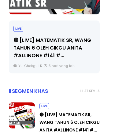
LIVE
Sejarah Ti
🔴 [LIVE] MATEMATIK SR, WANG
Unknown
5
TAHUN 6 OLEH CIKGU ANITA
#ALLINONE #141 #...
Yu. Chekgu LK
5 hari yang lalu
SEGMEN KHAS
LIHAT SEMUA
LIVE
🔴 [LIVE] MATEMATIK SR,
WANG TAHUN 6 OLEH CIKGU
ANITA #ALLINONE #141 #...