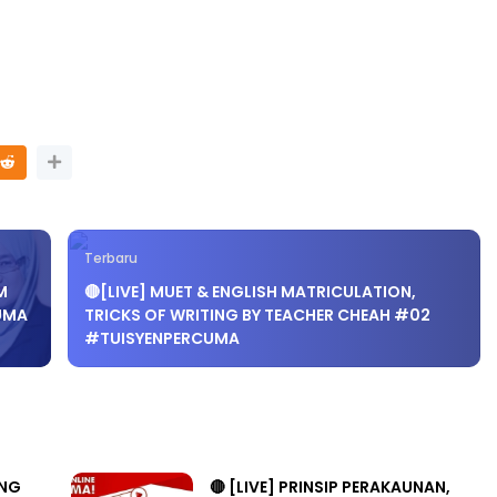
AL 8 :
BICARA KORPORAT 3 : PROGRAM
 PENGARAH
MAKANAN SELAMAT DAN
YSIA
BERKUALITI (AMALAN PER...
 lalu
Unknown
8 hari yang lalu
Terbaru
M
🔴[LIVE] MUET & ENGLISH MATRICULATION,
MA​
TRICKS OF WRITING BY TEACHER CHEAH #02
#TUISYENPERCUMA