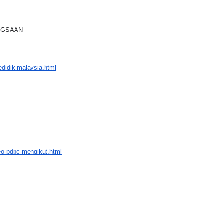
ANGSAAN
didik-malaysia.html
deo-pdpc-mengikut.html