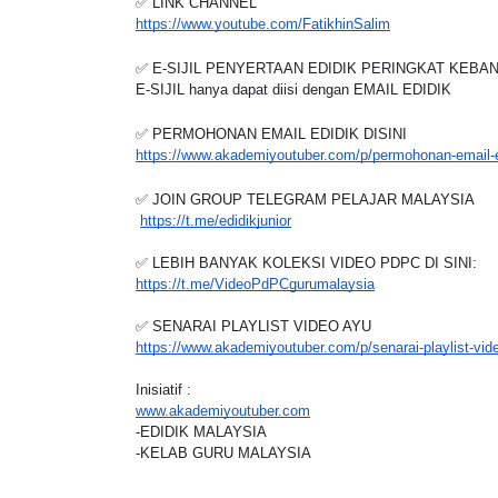
✅ LINK CHANNEL
https://www.youtube.com/FatikhinSalim
✅ E-SIJIL PENYERTAAN EDIDIK PERINGKAT KEB
E-SIJIL hanya dapat diisi dengan EMAIL EDIDIK
✅ PERMOHONAN EMAIL EDIDIK DISINI
https://www.akademiyoutuber.com/p/permohonan-email-e
✅ JOIN GROUP TELEGRAM PELAJAR MALAYSIA
https://t.me/edidikjunior
✅ LEBIH BANYAK KOLEKSI VIDEO PDPC DI SINI:
https://t.me/VideoPdPCgurumalaysia
✅ SENARAI PLAYLIST VIDEO AYU
https://www.akademiyoutuber.com/p/senarai-playlist-vi
Inisiatif :
www.akademiyoutuber.com
-EDIDIK MALAYSIA
-KELAB GURU MALAYSIA