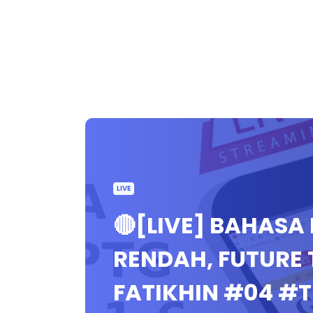
LIVE
🔴[LIVE] BAHASA
RENDAH, FUTURE T
FATIKHIN #04 #