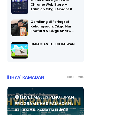
🌟 PBD OnePage Kini di
Chrome Web Store —
Tahniah Cikgu Aiman! 🌟
Gemilang di Peringkat
Kebangsaan: Cikgu Nur
Shafura & Cikgu Shazw…
BAHAGIAN TUBUH HAIWAN
IHYA' RAMADAN
LIHAT SEMUA
🔴 [LIVE] MAJLIS PENUTUPAN
PROGRAM KHAS RAMADAN :
AHLAN YA RAMADAN #06...