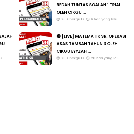
ANG
🔴 [LIVE] PRINSIP PERAKAUNAN,
BEDAH TUNTAS SOALAN 1 TRIAL
OLEH CIKGU ...
u
Yu. Chekgu LK
6 hari yang lalu
ASALAH
🔴 [LIVE] MATEMATIK SR, OPERASI
KGU
ASAS TAMBAH TAHUN 3 OLEH
CIKGU EYYZAH ...
lu
Yu. Chekgu LK
20 hari yang lalu