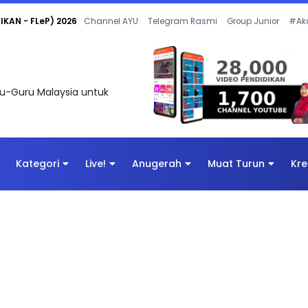
 OLEH CIKGU ANITA #ALLINONE #141 #...
Channel AYU
Telegram Rasmi
Group Junior
#Ak
uru-Guru Malaysia untuk
Kategori
Live!
Anugerah
Muat Turun
Kre