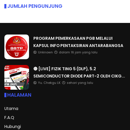
JUMLAH PENGUNJUNG
PROGRAM PEMERKASAAN PGB MELALUI
KAPSUL INFO PENTAKSIRAN ANTARABANGSA
Unknown
dalam 16 jam yang lalu
🔴 [LIVE] FIZIK TING 5 (DLP), 5.2
SEMICONDUCTOR DIODE PART-2 OLEH CIKG...
Yu. Chekgu LK
sehari yang lalu
HALAMAN
Utama
F.A.Q
Hubungi