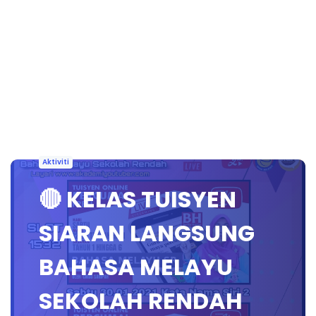
Aktiviti
🔴 KELAS TUISYEN
SIARAN LANGSUNG
BAHASA MELAYU
SEKOLAH RENDAH