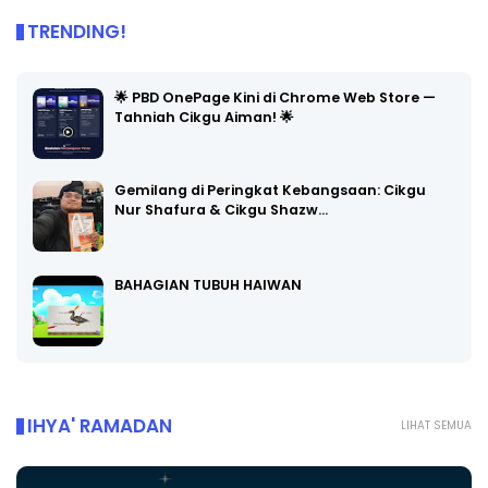
TRENDING!
🌟 PBD OnePage Kini di Chrome Web Store —
Tahniah Cikgu Aiman! 🌟
Gemilang di Peringkat Kebangsaan: Cikgu
Nur Shafura & Cikgu Shazw…
BAHAGIAN TUBUH HAIWAN
IHYA' RAMADAN
LIHAT SEMUA