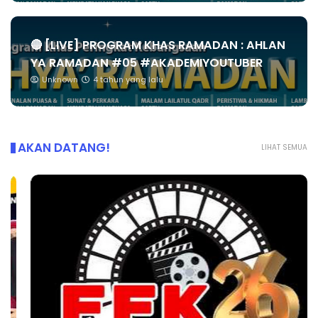
🔴 [LIVE] PROGRAM KHAS RAMADAN : AHLAN
YA RAMADAN #05 #AKADEMIYOUTUBER
Unknown
4 tahun yang lalu
AKAN DATANG!
LIHAT SEMUA