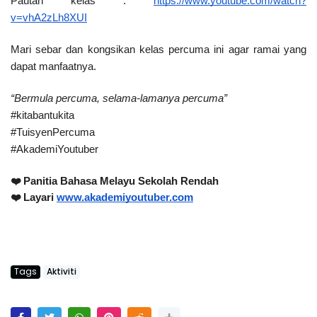
Pautan kelas : 
https://www.youtube.com/watch?
v=vhA2zLh8XUI
Mari sebar dan kongsikan kelas percuma ini agar ramai yang 
dapat manfaatnya. 
“Bermula percuma, selama-lamanya percuma”
#kitabantukita
#TuisyenPercuma
#AkademiYoutuber
❤️ Panitia Bahasa Melayu Sekolah Rendah 
❤️ Layari 
www.akademiyoutuber.com
Tags
Aktiviti