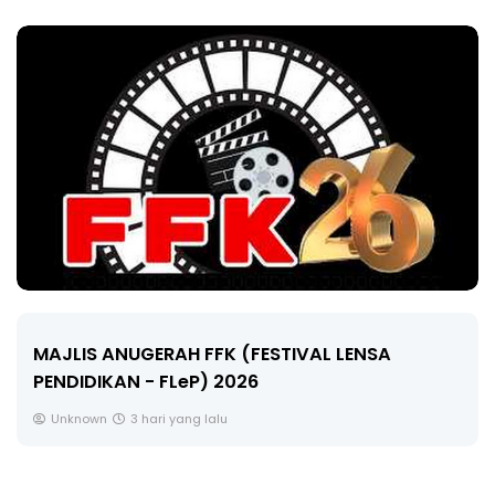
LIVE
🔴 [LIVE] MATEMATIK SR, WANG TAHUN 6 OLEH
CIKGU ANITA #ALLINONE #141 #...
Yu. Chekgu LK
5 hari yang lalu