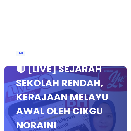
LIVE
🔴 [LIVE] SEJARAH
SEKOLAH RENDAH,
KERAJAAN MELAYU
AWAL OLEH CIKGU
NORAINI