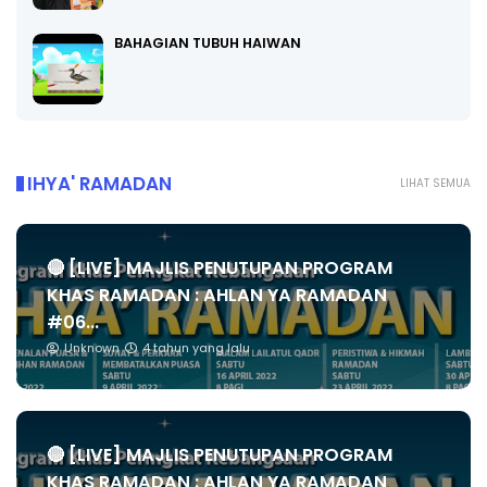
BAHAGIAN TUBUH HAIWAN
IHYA' RAMADAN
LIHAT SEMUA
🔴 [LIVE] MAJLIS PENUTUPAN PROGRAM
KHAS RAMADAN : AHLAN YA RAMADAN
#06...
Unknown
4 tahun yang lalu
🔴 [LIVE] MAJLIS PENUTUPAN PROGRAM
KHAS RAMADAN : AHLAN YA RAMADAN