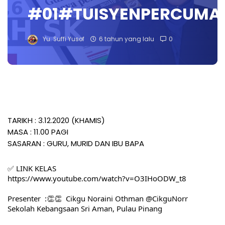
#01#TUISYENPERCUMA
Yu. Suffi Yusof
6 tahun yang lalu
0
TARIKH : 3.12.2020 (KHAMIS)
MASA : 11.00 PAGI
SASARAN : GURU, MURID DAN IBU BAPA
✅ LINK KELAS
https://www.youtube.com/watch?v=O3IHoODW_t8
Presenter  :👏👏  Cikgu Noraini Othman @CikguNorr
Sekolah Kebangsaan Sri Aman, Pulau Pinang