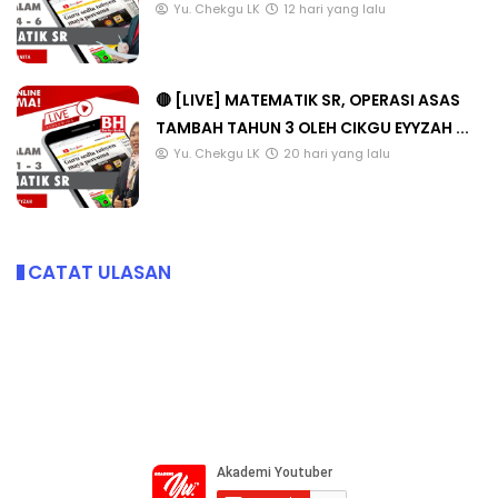
Yu. Chekgu LK
12 hari yang lalu
🔴 [LIVE] MATEMATIK SR, OPERASI ASAS
TAMBAH TAHUN 3 OLEH CIKGU EYYZAH ...
Yu. Chekgu LK
20 hari yang lalu
CATAT ULASAN