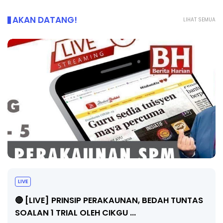
AKAN DATANG!
LIHAT SEMUA
BICARA PROFESIONAL 8 : TIMBALAN KETUA
PENGARAH PENDIDIKAN MALAYSIA
S
Unknown
10 hari yang lalu