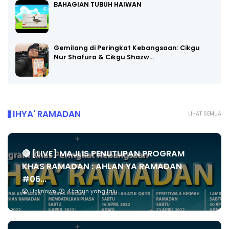
BAHAGIAN TUBUH HAIWAN
Gemilang di Peringkat Kebangsaan: Cikgu
Nur Shafura & Cikgu Shazw…
IHYA' RAMADAN
LIHAT SEMUA
🔴 [LIVE] MAJLIS PENUTUPAN PROGRAM
KHAS RAMADAN : AHLAN YA RAMADAN
#06...
Unknown
4 tahun yang lalu