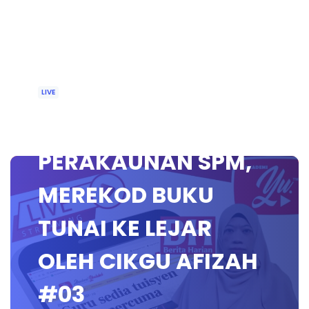
LIVE
🔴 [LIVE] PRINSIP
PERAKAUNAN SPM,
MEREKOD BUKU
TUNAI KE LEJAR
OLEH CIKGU AFIZAH
#03