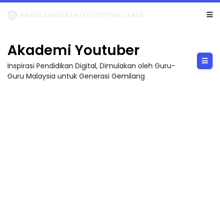
LIVE
🔴 [LIVE] MATEMATIK SR, WANG TAHUN 6 OLEH CIKGU ANITA #ALLINONE #141 #...
Akademi Youtuber
Inspirasi Pendidikan Digital, Dimulakan oleh Guru-
Guru Malaysia untuk Generasi Gemilang