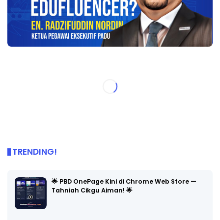
TRENDING!
🌟 PBD OnePage Kini di Chrome Web Store —
Tahniah Cikgu Aiman! 🌟