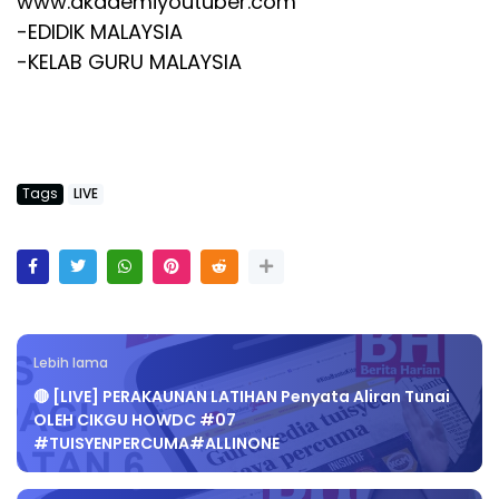
www.akademiyoutuber.com
-EDIDIK MALAYSIA
-KELAB GURU MALAYSIA
Tags
LIVE
Lebih lama
🔴 [LIVE] PERAKAUNAN LATIHAN Penyata Aliran Tunai
OLEH CIKGU HOWDC #07
#TUISYENPERCUMA#ALLINONE