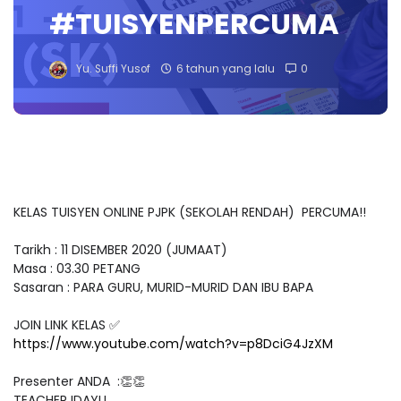
#TUISYENPERCUMA
Yu. Suffi Yusof
6 tahun yang lalu
0
KELAS TUISYEN ONLINE PJPK (SEKOLAH RENDAH) PERCUMA!!
Tarikh : 11 DISEMBER 2020 (JUMAAT)
Masa : 03.30 PETANG
Sasaran : PARA GURU, MURID-MURID DAN IBU BAPA
JOIN LINK KELAS ✅
https://www.youtube.com/watch?v=p8DciG4JzXM
Presenter ANDA :👏👏
TEACHER IDAYU