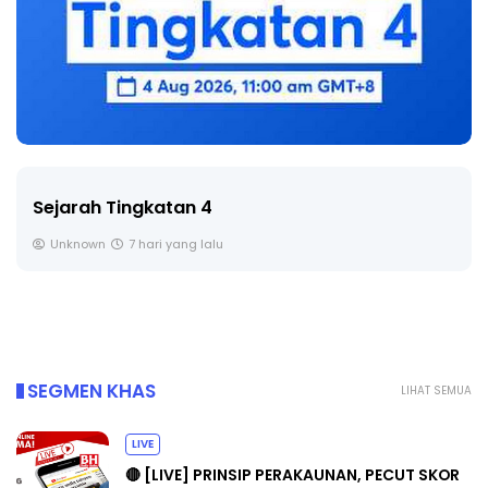
LIVE
🔴 [LIVE] PRINSIP PERAKAU
SOALAN 1 TRIAL OLEH CIKGU .
Yu. Chekgu LK
8 hari yang lalu
SEGMEN KHAS
LIHAT SEMUA
LIVE
🔴 [LIVE] PRINSIP PERAKAUNAN, PECUT SKOR