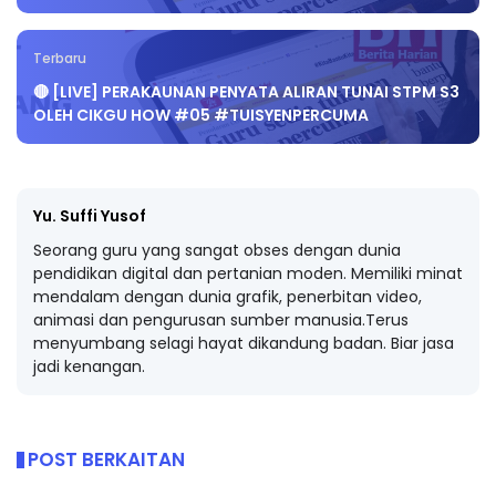
Terbaru
🔴 [LIVE] PERAKAUNAN PENYATA ALIRAN TUNAI STPM S3
OLEH CIKGU HOW #05 #TUISYENPERCUMA
Yu. Suffi Yusof
Seorang guru yang sangat obses dengan dunia
pendidikan digital dan pertanian moden. Memiliki minat
mendalam dengan dunia grafik, penerbitan video,
animasi dan pengurusan sumber manusia.Terus
menyumbang selagi hayat dikandung badan. Biar jasa
jadi kenangan.
POST BERKAITAN