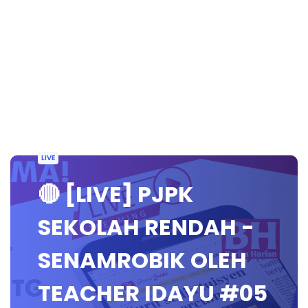
LIVE
🔴 [LIVE] PJPK
SEKOLAH RENDAH -
SENAMROBIK OLEH
TEACHER IDAYU #05