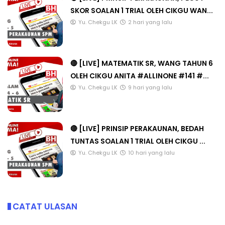
SKOR SOALAN 1 TRIAL OLEH CIKGU WAN...
Yu. Chekgu LK
2 hari yang lalu
🔴 [LIVE] MATEMATIK SR, WANG TAHUN 6
OLEH CIKGU ANITA #ALLINONE #141 #...
Yu. Chekgu LK
9 hari yang lalu
🔴 [LIVE] PRINSIP PERAKAUNAN, BEDAH
TUNTAS SOALAN 1 TRIAL OLEH CIKGU ...
Yu. Chekgu LK
10 hari yang lalu
CATAT ULASAN