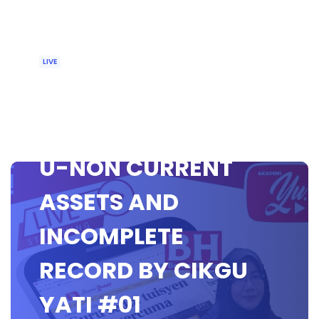
LIVE
🔴[LIVE]
PERAKAUNAN PRA
U-NON CURRENT
ASSETS AND
INCOMPLETE
RECORD BY CIKGU
YATI #01