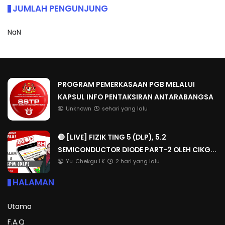
JUMLAH PENGUNJUNG
NaN
PROGRAM PEMERKASAAN PGB MELALUI
KAPSUL INFO PENTAKSIRAN ANTARABANGSA
Unknown
sehari yang lalu
🔴 [LIVE] FIZIK TING 5 (DLP), 5.2
SEMICONDUCTOR DIODE PART-2 OLEH CIKG...
Yu. Chekgu LK
2 hari yang lalu
HALAMAN
Utama
F.A.Q