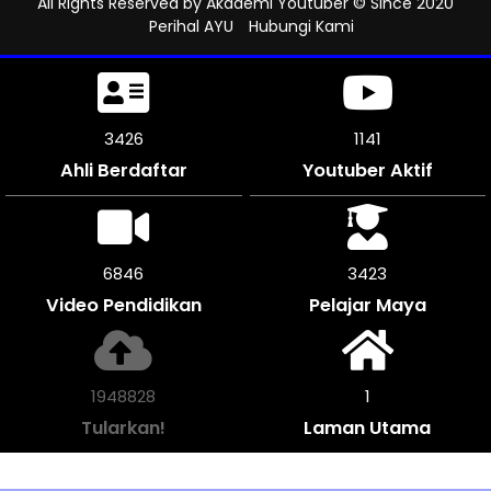
All Rights Reserved by
Akademi Youtuber
© Since 2020
Perihal AYU
Hubungi Kami
3786
1261
Ahli Berdaftar
Youtuber Aktif
7566
3783
Video Pendidikan
Pelajar Maya
2153788
1
Tularkan!
Laman Utama