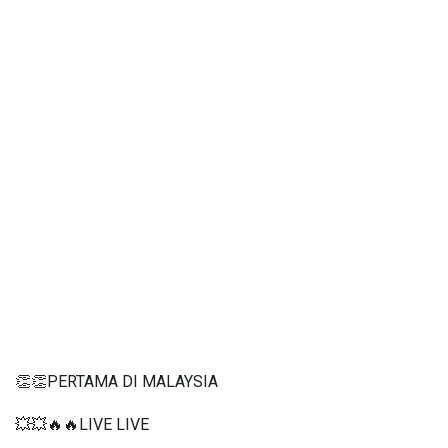
👏👏PERTAMA DI MALAYSIA
💥💥🔥🔥LIVE LIVE 