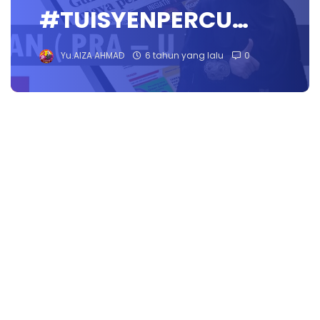
#TUISYENPERCU…
Yu.AIZA AHMAD
6 tahun yang lalu
0