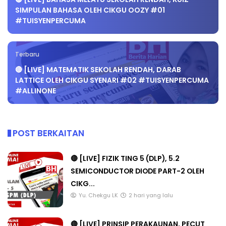
SIMPULAN BAHASA OLEH CIKGU OOZY #01
#TUISYENPERCUMA
Terbaru
🔴 [LIVE] MATEMATIK SEKOLAH RENDAH, DARAB
LATTICE OLEH CIKGU SYENARI #02 #TUISYENPERCUMA
#ALLINONE
POST BERKAITAN
🔴 [LIVE] FIZIK TING 5 (DLP), 5.2
SEMICONDUCTOR DIODE PART-2 OLEH
CIKG...
Yu. Chekgu LK
2 hari yang lalu
🔴 [LIVE] PRINSIP PERAKAUNAN, PECUT