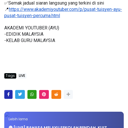
✅Semak jadual siaran langsung yang terkini di sini 
📍
https://www.akademiyoutuber.com/p/pusat-tuisyen-ayu-
pusat-tuisyen-percuma.html
AKADEMI YOUTUBER (AYU)
-EDIDIK MALAYSIA
-KELAB GURU MALAYSIA
Tags
LIVE
Lebih lama
🔴 [LIVE] BAHASA MELAYU SEKOLAH RENDAH, KUIZ