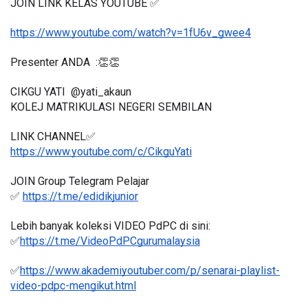
JOIN LINK KELAS YOUTUBE ✅
https://www.youtube.com/watch?v=1fU6v_gwee4
Presenter ANDA  :👏👏
CIKGU YATI  @yati_akaun
KOLEJ MATRIKULASI NEGERI SEMBILAN
LINK CHANNEL✅
https://www.youtube.com/c/CikguYati
JOIN Group Telegram Pelajar
✅ 
https://t.me/edidikjunior
Lebih banyak koleksi VIDEO PdPC di sini:
✅
https://t.me/VideoPdPCgurumalaysia
✅
https://www.akademiyoutuber.com/p/senarai-playlist-
video-pdpc-mengikut.html