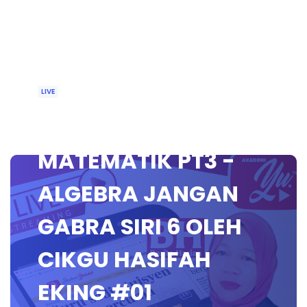
LIVE
🔴 [LIVE] KELAS
MATEMATIK PT3 -
ALGEBRA JANGAN
GABRA SIRI 6 OLEH
CIKGU HASIFAH
EKING #01