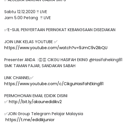
✅ALGEBRA JANGAN GABRA SIRI 6
Sabtu 12.12.2020 ‼️ LIVE
Jam 5.00 Petang ‼️ LIVE
✅E-SIJIL PENYERTAAN PERINGKAT KEBANGSAAN DISEDIAKAN
JOIN LINK KELAS YOUTUBE ✅
https://www.youtube.com/watch?v=9JmC9v2IbQU
Presenter ANDA :👏👏 CIKGU HASIFAH EKING @Hasifaheking81
SMK TAMAN FAJAR, SANDAKAN SABAH
LINK CHANNEL✅
https://www.youtube.com/c/CikguHasifahEking81
PERMOHONAN EMAIL EDIDIK DISINI
✅
http://bit.ly/akaunedidikv2
✅JOIN Group Telegram Pelajar Malaysia
https://t.me/edidikjunior