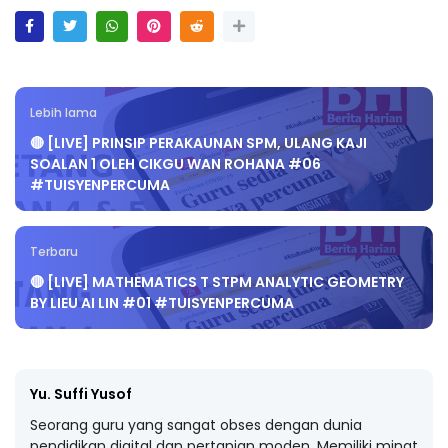
Lebih lama
🔴 [LIVE] PRINSIP PERAKAUNAN SPM, ULANG KAJI
SOALAN 1 OLEH CIKGU WAN ROHANA #06
#TUISYENPERCUMA
Terbaru
🔴 [LIVE] MATHEMATICS T STPM ANALYTIC GEOMETRY
BY LIEU AI LIN #01 #TUISYENPERCUMA
Yu. Suffi Yusof
Seorang guru yang sangat obses dengan dunia
pendidikan digital dan pertanian moden. Memiliki minat