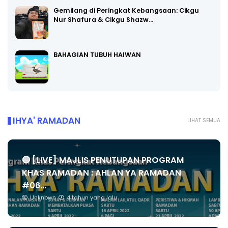
Gemilang di Peringkat Kebangsaan: Cikgu
Nur Shafura & Cikgu Shazw…
BAHAGIAN TUBUH HAIWAN
IHYA' RAMADAN
LIHAT SEMUA
🔴 [LIVE] MAJLIS PENUTUPAN PROGRAM
KHAS RAMADAN : AHLAN YA RAMADAN
#06...
Unknown
4 tahun yang lalu