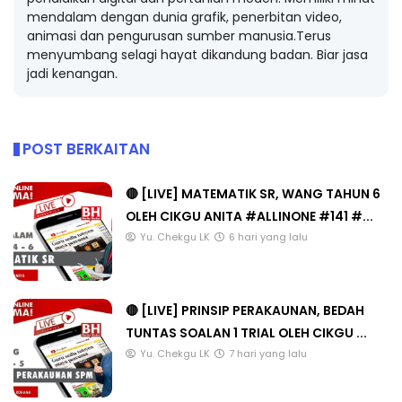
mendalam dengan dunia grafik, penerbitan video,
animasi dan pengurusan sumber manusia.Terus
menyumbang selagi hayat dikandung badan. Biar jasa
jadi kenangan.
POST BERKAITAN
🔴 [LIVE] MATEMATIK SR, WANG TAHUN 6
OLEH CIKGU ANITA #ALLINONE #141 #...
Yu. Chekgu LK
6 hari yang lalu
🔴 [LIVE] PRINSIP PERAKAUNAN, BEDAH
TUNTAS SOALAN 1 TRIAL OLEH CIKGU ...
Yu. Chekgu LK
7 hari yang lalu