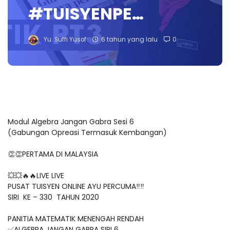
#TUISYENPE…
Yu. Suffi Yusof
6 tahun yang lalu
0
Modul Algebra Jangan Gabra Sesi 6
(Gabungan Opreasi Termasuk Kembangan)
👏👏PERTAMA DI MALAYSIA
💥💥🔥🔥LIVE LIVE
PUSAT TUISYEN ONLINE AYU PERCUMA‼️‼️
SIRI KE – 330 TAHUN 2020
PANITIA MATEMATIK MENENGAH RENDAH