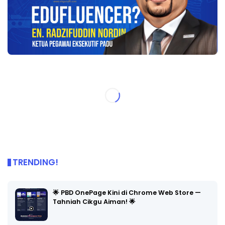
TRENDING!
🌟 PBD OnePage Kini di Chrome Web Store —
Tahniah Cikgu Aiman! 🌟