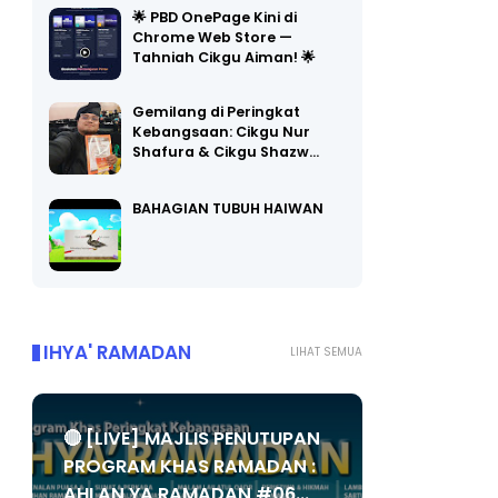
🌟 PBD OnePage Kini di
Chrome Web Store —
Tahniah Cikgu Aiman! 🌟
Gemilang di Peringkat
Kebangsaan: Cikgu Nur
Shafura & Cikgu Shazw…
BAHAGIAN TUBUH HAIWAN
IHYA' RAMADAN
LIHAT SEMUA
🔴 [LIVE] MAJLIS PENUTUPAN
PROGRAM KHAS RAMADAN :
AHLAN YA RAMADAN #06...