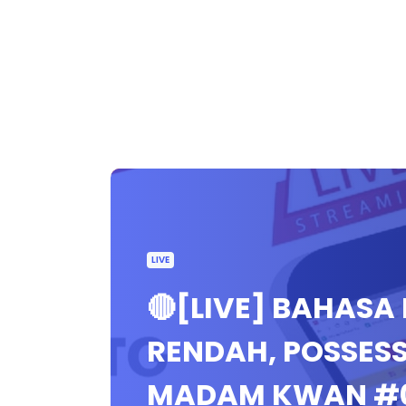
LIVE
🔴[LIVE] BAHASA
RENDAH, POSSESS
MADAM KWAN #0