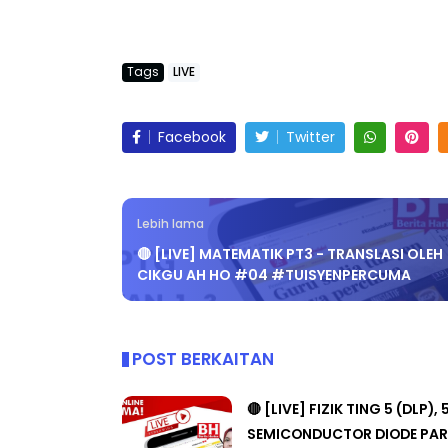
Tags
LIVE
BICARA PROFESIONAL 8 :
BICARA KORPOR
Facebook
Twitter
TIMBALAN KETUA PENGARAH
MAKANAN SELA
PENDIDIKAN MALAYSIA
BERKUALITI (AMA
Unknown
11 hari yang lalu
Unknown
11 hari 
Lebih lama
🔴 [LIVE] MATEMATIK PT3 - TRANSLASI OLEH
CIKGU AH HO #04 #TUISYENPERCUMA
POST BERKAITAN
🔴 [LIVE] FIZIK TING 5 (DLP), 
SEMICONDUCTOR DIODE PAR