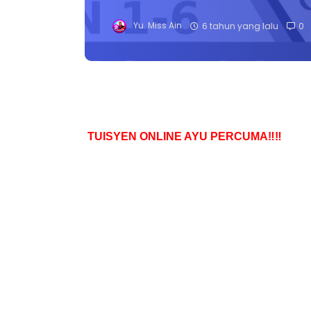
Yu. Miss Ain
6 tahun yang lalu
0
TUISYEN ONLINE AYU PERCUMA‼️‼️