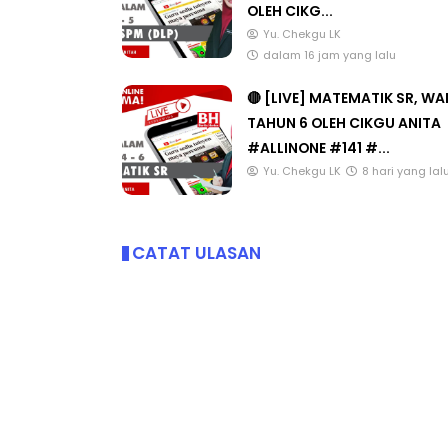
OLEH CIKG...
Yu. Chekgu LK
dalam 16 jam yang lalu
🔴 [LIVE] MATEMATIK SR, W
TAHUN 6 OLEH CIKGU ANITA
#ALLINONE #141 #...
Yu. Chekgu LK
8 hari yang lal
CATAT ULASAN