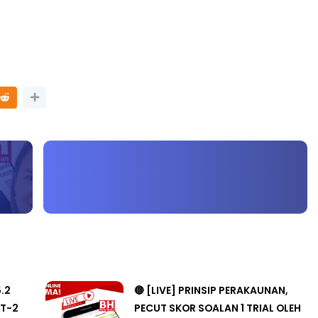
LIVE
AT 3 : PROGRAM
MAT DAN
🔴 [LIVE] MATEMATIK SR, WANG
LAN PER...
TAHUN 6 OLEH CIKGU ANITA
#ALLINONE #141 #...
yang lalu
Yu. Chekgu LK
8 hari yang lalu
5.2
🔴 [LIVE] PRINSIP PERAKAUNAN,
T-2
PECUT SKOR SOALAN 1 TRIAL OLEH