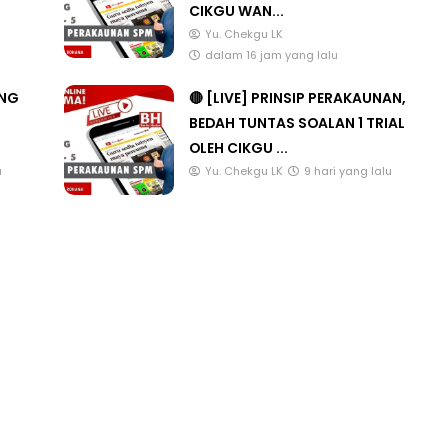
CIKGU WAN...
Yu. Chekgu LK
dalam 16 jam yang lalu
ANG
🔴 [LIVE] PRINSIP PERAKAUNAN,
BEDAH TUNTAS SOALAN 1 TRIAL
OLEH CIKGU ...
u
Yu. Chekgu LK
9 hari yang lalu