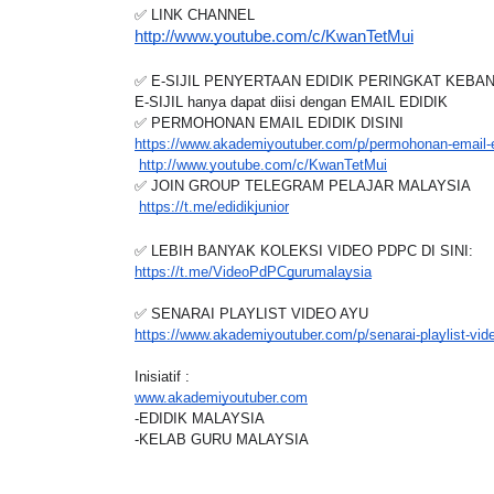
✅ LINK CHANNEL
http://www.youtube.com/c/KwanTetMui
✅ E-SIJIL PENYERTAAN EDIDIK PERINGKAT KEB
E-SIJIL hanya dapat diisi dengan EMAIL EDIDIK
✅ PERMOHONAN EMAIL EDIDIK DISINI
https://www.akademiyoutuber.com/p/permohonan-email-e
http://www.youtube.com/c/KwanTetMui
✅ JOIN GROUP TELEGRAM PELAJAR MALAYSIA
https://t.me/edidikjunior
✅ LEBIH BANYAK KOLEKSI VIDEO PDPC DI SINI:
https://t.me/VideoPdPCgurumalaysia
✅ SENARAI PLAYLIST VIDEO AYU
https://www.akademiyoutuber.com/p/senarai-playlist-vi
Inisiatif :
www.akademiyoutuber.com
-EDIDIK MALAYSIA
-KELAB GURU MALAYSIA