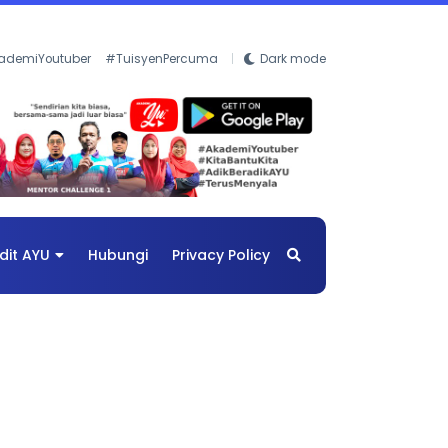
ademiYoutuber
#TuisyenPercuma
Dark mode
dit AYU
Hubungi
Privacy Policy