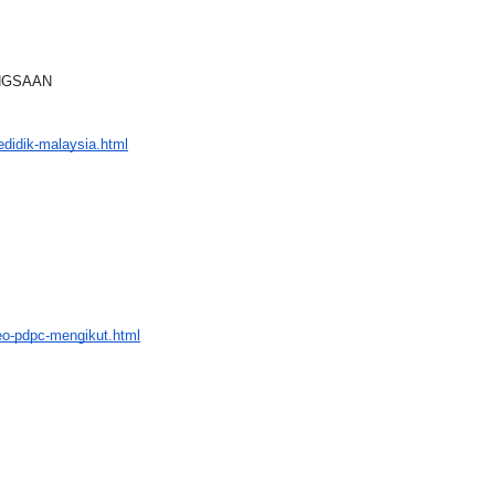
ANGSAAN
didik-malaysia.html
deo-pdpc-mengikut.html