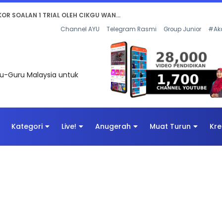
AN DIGITAL PENYELAMAT DUNIA
Channel AYU
Telegram Rasmi
Group Junior
#Ak
uru-Guru Malaysia untuk
Kategori
Live!
Anugerah
Muat Turun
Kre