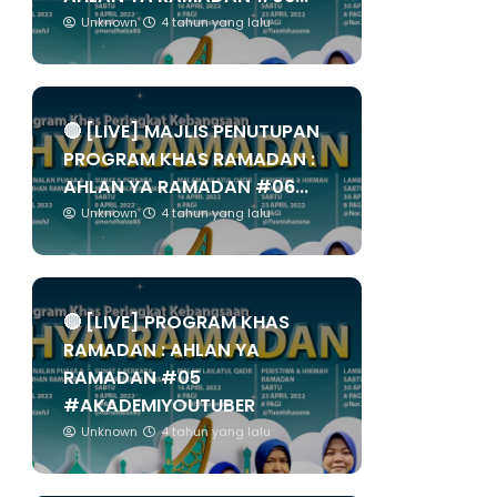
Unknown
4 tahun yang lalu
🔴 [LIVE] MAJLIS PENUTUPAN
PROGRAM KHAS RAMADAN :
AHLAN YA RAMADAN #06...
Unknown
4 tahun yang lalu
🔴 [LIVE] PROGRAM KHAS
RAMADAN : AHLAN YA
RAMADAN #05
#AKADEMIYOUTUBER
Unknown
4 tahun yang lalu