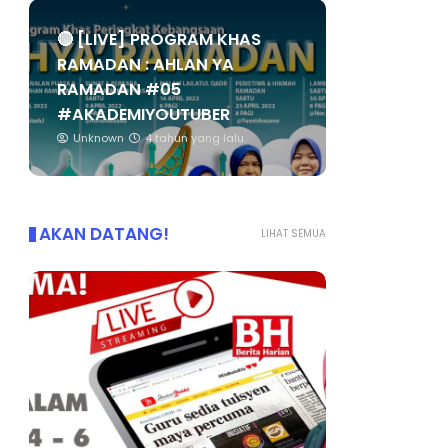
🔴 [LIVE] PROGRAM KHAS
RAMADAN : AHLAN YA
RAMADAN #05
#AKADEMIYOUTUBER
Unknown
4 tahun yang lalu
AKAN DATANG!
LIHAT SEMUA