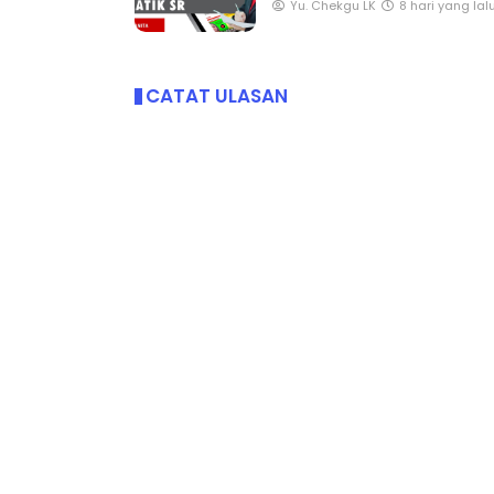
Yu. Chekgu LK
8 hari yang lal
CATAT ULASAN
LIVE
BICARA PROFES
TIMBALAN KE
🔴 [LIVE] PRINSIP PERAKAUNAN,
PENDIDIKAN M
BEDAH TUNTAS SOALAN 1 TRIAL
OLEH CIKGU ...
Unknown
11 ha
Yu. Chekgu LK
9 hari yang lalu