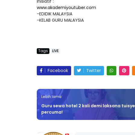
Inisiatif :
www.akademiyoutuber.com
-EDIDIK MALAYSIA
-KELAB GURU MALAYSIA
Tags
LIVE
Facebook
Twitter
Lebih lama
Guru sewa hotel 2 kali demi laksana tuisy
percuma!