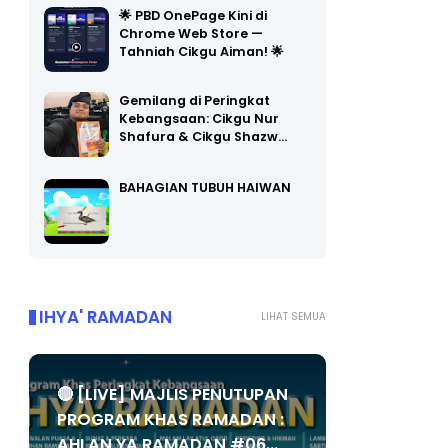
🌟 PBD OnePage Kini di
Chrome Web Store —
Tahniah Cikgu Aiman! 🌟
Gemilang di Peringkat
Kebangsaan: Cikgu Nur
Shafura & Cikgu Shazw…
BAHAGIAN TUBUH HAIWAN
IHYA' RAMADAN
LIHAT SEMUA
🔴 [LIVE] MAJLIS PENUTUPAN
PROGRAM KHAS RAMADAN :
AHLAN YA RAMADAN #06...