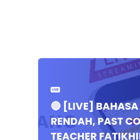
LIVE
🔴 [LIVE] BAHAS
RENDAH, PAST C
TEACHER FATIKHI