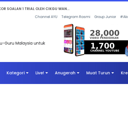
AN DIGITAL PENYELAMAT DUNIA
Channel AYU
Telegram Rasmi
Group Junior
#Ak
uru-Guru Malaysia untuk
Kategori
Live!
Anugerah
Muat Turun
Kre