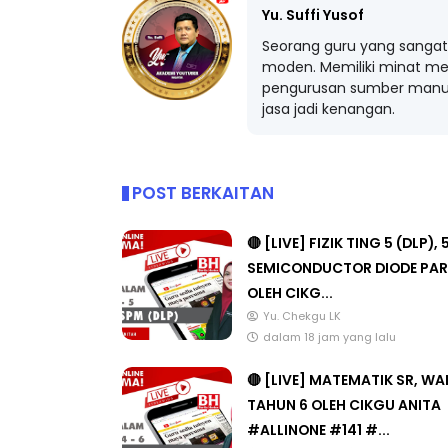
Yu. Suffi Yusof
Seorang guru yang sangat 
moden. Memiliki minat me
pengurusan sumber manus
jasa jadi kenangan.
POST BERKAITAN
🔴 [LIVE] FIZIK TING 5 (DLP), 
SEMICONDUCTOR DIODE PAR
OLEH CIKG...
Yu. Chekgu LK
dalam 18 jam yang lalu
🔴 [LIVE] MATEMATIK SR, W
TAHUN 6 OLEH CIKGU ANITA
#ALLINONE #141 #...