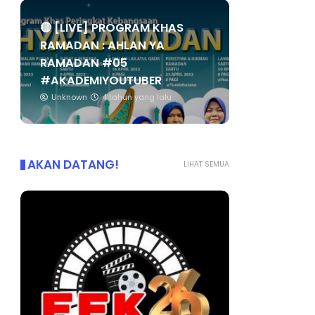
🔴 [LIVE] PROGRAM KHAS
RAMADAN : AHLAN YA
RAMADAN #05
#AKADEMIYOUTUBER
Unknown
4 tahun yang lalu
AKAN DATANG!
LIHAT SEMUA