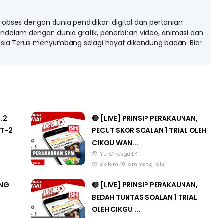
obses dengan dunia pendidikan digital dan pertanian
ndalam dengan dunia grafik, penerbitan video, animasi dan
ia.Terus menyumbang selagi hayat dikandung badan. Biar
5.2
🔴 [LIVE] PRINSIP PERAKAUNAN,
T-2
PECUT SKOR SOALAN 1 TRIAL OLEH
CIKGU WAN...
Yu. Chekgu LK
dalam 18 jam yang lalu
ANG
🔴 [LIVE] PRINSIP PERAKAUNAN,
BEDAH TUNTAS SOALAN 1 TRIAL
OLEH CIKGU ...