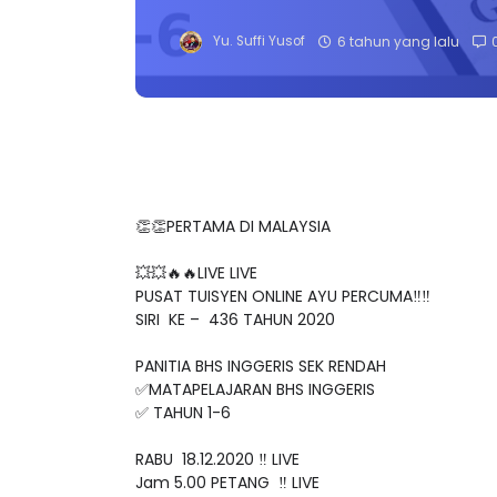
Yu. Suffi Yusof
6 tahun yang lalu
👏👏PERTAMA DI MALAYSIA
💥💥🔥🔥LIVE LIVE
PUSAT TUISYEN ONLINE AYU PERCUMA‼️‼️
SIRI KE – 436 TAHUN 2020
PANITIA BHS INGGERIS SEK RENDAH
✅MATAPELAJARAN BHS INGGERIS
✅ TAHUN 1-6
RABU 18.12.2020 ‼️ LIVE
Jam 5.00 PETANG ‼️ LIVE