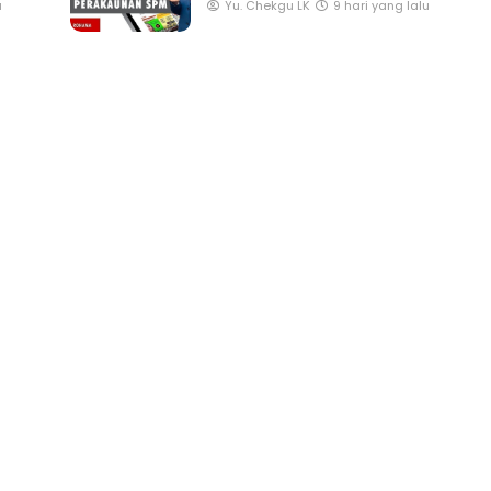
u
Yu. Chekgu LK
9 hari yang lalu
IONAL 8 :
MAJLIS ANUGERAH FFK
TUA PENGARAH
(FESTIVAL LENSA PENDIDIKAN 
ALAYSIA
FLeP) 2026
ri yang lalu
Unknown
6 hari yang lalu