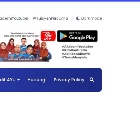
ademiYoutuber
#TuisyenPercuma
Dark mode
dit AYU
Hubungi
Privacy Policy