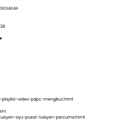
ISEDIAKAN
2iE
❤️
playlist-video-pdpc-mengikut.html
sini
tuisyen-ayu-pusat-tuisyen-percuma.html