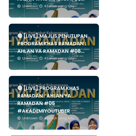
Unknown
4 tahun yang lalu
🔴 [LIVE] MAJLIS PENUTUPAN
PROGRAM KHAS RAMADAN :
AHLAN YA RAMADAN #06...
Unknown
4 tahun yang lalu
🔴 [LIVE] PROGRAM KHAS
RAMADAN : AHLAN YA
RAMADAN #05
#AKADEMIYOUTUBER
Unknown
4 tahun yang lalu