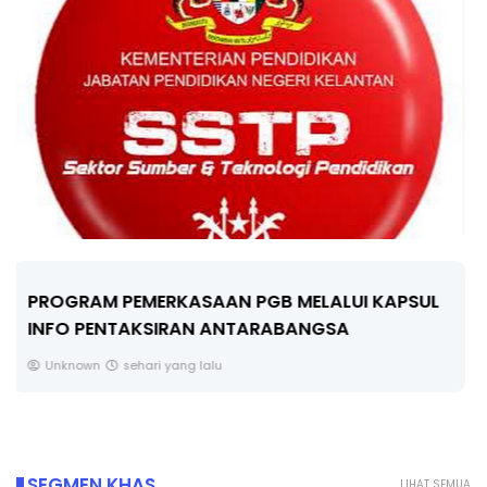
LIVE
🔴 [LIVE] FIZIK TING 5 (DLP), 5.2
SEMICONDUCTOR DIODE PART-2 OLEH CIKG...
Yu. Chekgu LK
2 hari yang lalu
SEGMEN KHAS
LIHAT SEMUA