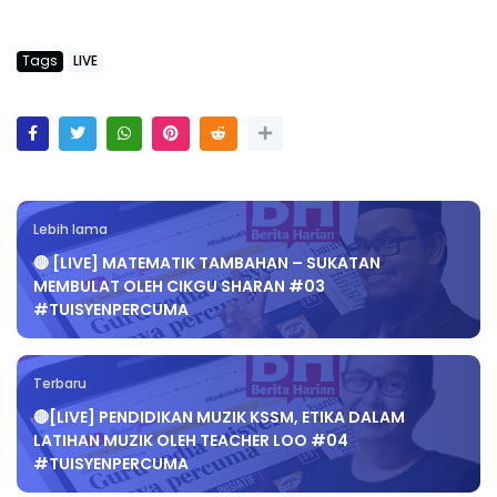
Tags
LIVE
Lebih lama
🔴 [LIVE] MATEMATIK TAMBAHAN – SUKATAN
MEMBULAT OLEH CIKGU SHARAN #03
#TUISYENPERCUMA
Terbaru
🔴[LIVE] PENDIDIKAN MUZIK KSSM, ETIKA DALAM
LATIHAN MUZIK OLEH TEACHER LOO #04
#TUISYENPERCUMA