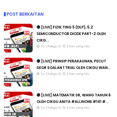
POST BERKAITAN
🔴 [LIVE] FIZIK TING 5 (DLP), 5.2
SEMICONDUCTOR DIODE PART-2 OLEH
CIKG...
Yu. Chekgu LK
2 hari yang lalu
🔴 [LIVE] PRINSIP PERAKAUNAN, PECUT
SKOR SOALAN 1 TRIAL OLEH CIKGU WAN...
Yu. Chekgu LK
2 hari yang lalu
🔴 [LIVE] MATEMATIK SR, WANG TAHUN 6
OLEH CIKGU ANITA #ALLINONE #141 #...
Yu. Chekgu LK
9 hari yang lalu