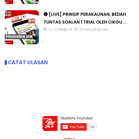
🔴 [LIVE] PRINSIP PERAKAUNAN, BEDAH
TUNTAS SOALAN 1 TRIAL OLEH CIKGU ...
Yu. Chekgu LK
10 hari yang lalu
CATAT ULASAN