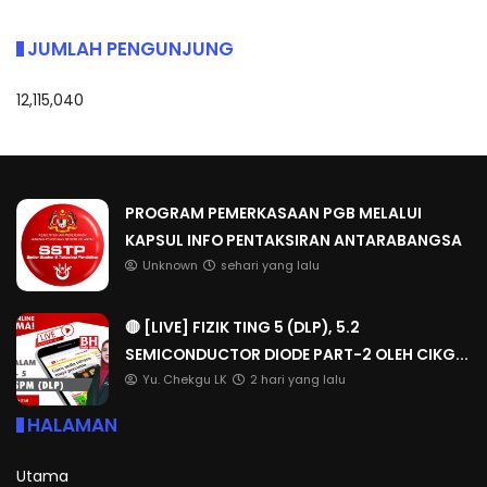
JUMLAH PENGUNJUNG
12,115,040
PROGRAM PEMERKASAAN PGB MELALUI
KAPSUL INFO PENTAKSIRAN ANTARABANGSA
Unknown
sehari yang lalu
🔴 [LIVE] FIZIK TING 5 (DLP), 5.2
SEMICONDUCTOR DIODE PART-2 OLEH CIKG...
Yu. Chekgu LK
2 hari yang lalu
HALAMAN
Utama