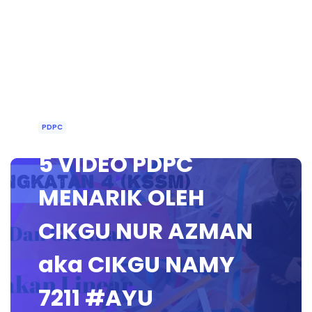
PDPC
5 VIDEO PDPC
MENARIK OLEH
CIKGU NUR AZMAN
aka CIKGU NAMY
7211 #AYU