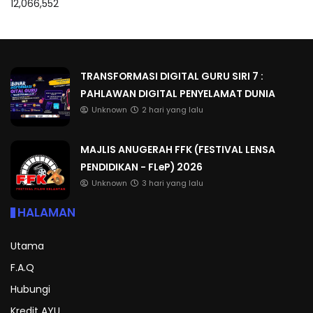
12,066,552
TRANSFORMASI DIGITAL GURU SIRI 7 :
PAHLAWAN DIGITAL PENYELAMAT DUNIA
Unknown
2 hari yang lalu
MAJLIS ANUGERAH FFK (FESTIVAL LENSA
PENDIDIKAN - FLeP) 2026
Unknown
3 hari yang lalu
HALAMAN
Utama
F.A.Q
Hubungi
Kredit AYU