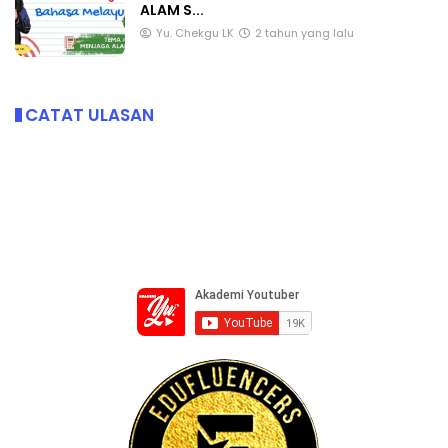
ALAM S...
Yu. Chekgu LK
2 tahun yang lalu
CATAT ULASAN