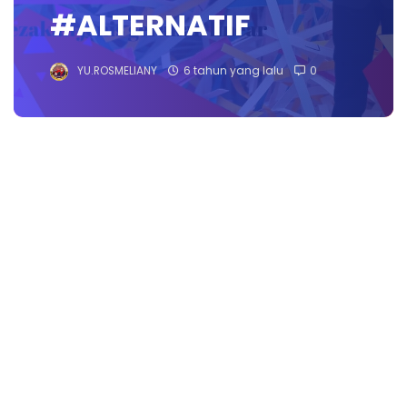
#ALTERNATIF
YU.ROSMELIANY
6 tahun yang lalu
0