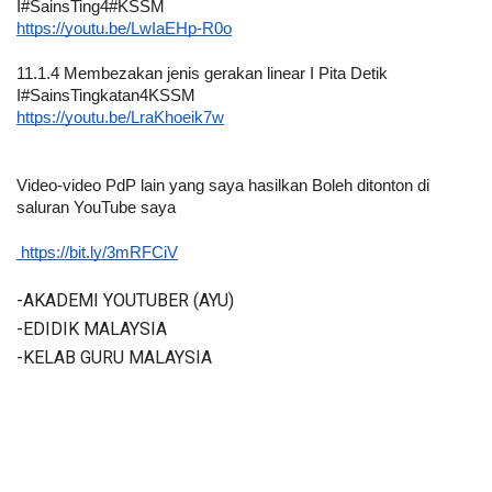
I#SainsTing4#KSSM
https://youtu.be/LwIaEHp-R0o
11.1.4 Membezakan jenis gerakan linear I Pita Detik 
I#SainsTingkatan4KSSM
https://youtu.be/LraKhoeik7w
Video-video PdP lain yang saya hasilkan Boleh ditonton di 
saluran YouTube saya
 https://bit.ly/3mRFCiV
-AKADEMI YOUTUBER (AYU)
-EDIDIK MALAYSIA
-KELAB GURU MALAYSIA