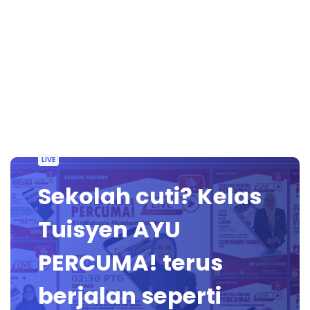
LIVE
Sekolah cuti? Kelas
Tuisyen AYU
PERCUMA! terus
berjalan seperti