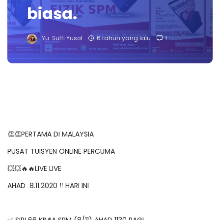
biasa.
Yu. Suffi Yusof
6 tahun yang lalu
1
👏👏PERTAMA DI MALAYSIA
PUSAT TUISYEN ONLINE PERCUMA
💥💥🔥🔥LIVE LIVE
AHAD 8.11.2020 ‼️ HARI INI