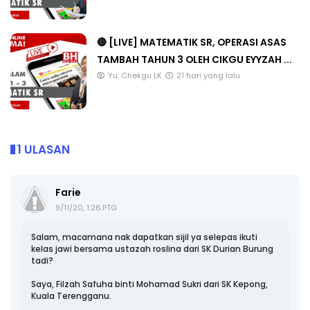
🔴 [LIVE] MATEMATIK SR, OPERASI ASAS
TAMBAH TAHUN 3 OLEH CIKGU EYYZAH ...
Yu. Chekgu LK
21 hari yang lalu
1 ULASAN
Farie
9/11/20, 1:26 PTG
Salam, macamana nak dapatkan sijil ya selepas ikuti
kelas jawi bersama ustazah roslina dari SK Durian Burung
tadi?
Saya, Filzah Safuha binti Mohamad Sukri dari SK Kepong,
Kuala Terengganu.