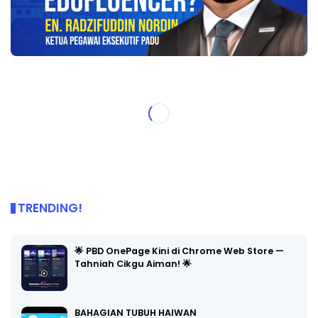
TRENDING!
🌟 PBD OnePage Kini di Chrome Web Store —
Tahniah Cikgu Aiman! 🌟
BAHAGIAN TUBUH HAIWAN