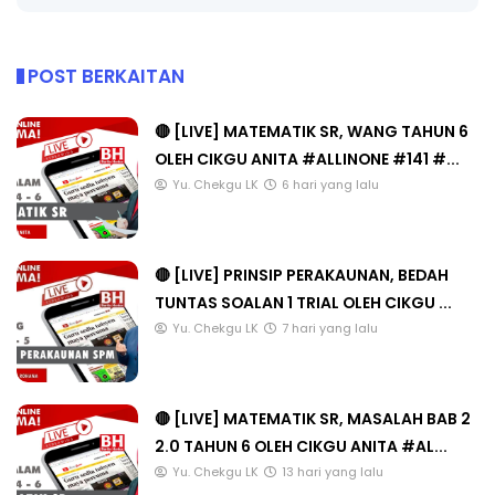
POST BERKAITAN
🔴 [LIVE] MATEMATIK SR, WANG TAHUN 6
OLEH CIKGU ANITA #ALLINONE #141 #...
Yu. Chekgu LK
6 hari yang lalu
🔴 [LIVE] PRINSIP PERAKAUNAN, BEDAH
TUNTAS SOALAN 1 TRIAL OLEH CIKGU ...
Yu. Chekgu LK
7 hari yang lalu
🔴 [LIVE] MATEMATIK SR, MASALAH BAB 2
2.0 TAHUN 6 OLEH CIKGU ANITA #AL...
Yu. Chekgu LK
13 hari yang lalu