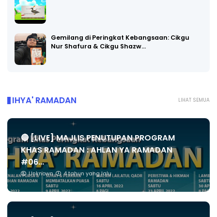
Gemilang di Peringkat Kebangsaan: Cikgu
Nur Shafura & Cikgu Shazw…
IHYA' RAMADAN
LIHAT SEMUA
🔴 [LIVE] MAJLIS PENUTUPAN PROGRAM
KHAS RAMADAN : AHLAN YA RAMADAN
#06...
Unknown
4 tahun yang lalu