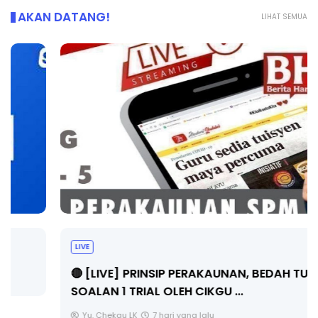
AKAN DATANG!
LIHAT SEMUA
LIVE
🔴 [LIVE] PRINSIP PERAKAUNAN, BEDAH TUNTAS
SOALAN 1 TRIAL OLEH CIKGU ...
Yu. Chekgu LK
7 hari yang lalu