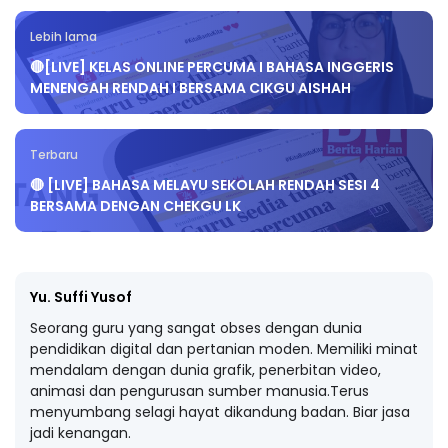
Lebih lama
🔴[LIVE] KELAS ONLINE PERCUMA I BAHASA INGGERIS
MENENGAH RENDAH I BERSAMA CIKGU AISHAH
Terbaru
🔴 [LIVE] BAHASA MELAYU SEKOLAH RENDAH SESI 4
BERSAMA DENGAN CHEKGU LK
Yu. Suffi Yusof
Seorang guru yang sangat obses dengan dunia
pendidikan digital dan pertanian moden. Memiliki minat
mendalam dengan dunia grafik, penerbitan video,
animasi dan pengurusan sumber manusia.Terus
menyumbang selagi hayat dikandung badan. Biar jasa
jadi kenangan.