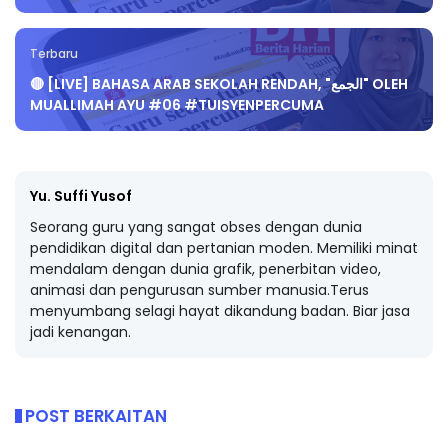
Terbaru
🔴 [LIVE] BAHASA ARAB SEKOLAH RENDAH, "الجمع" OLEH
MUALLIMAH AYU #06 #TUISYENPERCUMA
Yu. Suffi Yusof
Seorang guru yang sangat obses dengan dunia
pendidikan digital dan pertanian moden. Memiliki minat
mendalam dengan dunia grafik, penerbitan video,
animasi dan pengurusan sumber manusia.Terus
menyumbang selagi hayat dikandung badan. Biar jasa
jadi kenangan.
POST BERKAITAN