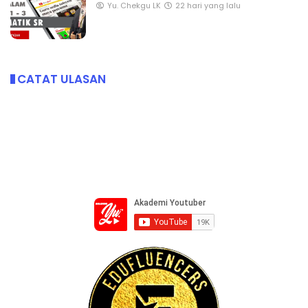
Yu. Chekgu LK
22 hari yang lalu
CATAT ULASAN