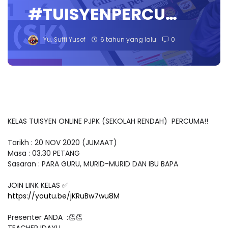
#TUISYENPERCU…
Yu. Suffi Yusof
6 tahun yang lalu
0
KELAS TUISYEN ONLINE PJPK (SEKOLAH RENDAH) PERCUMA!!
Tarikh : 20 NOV 2020 (JUMAAT)
Masa : 03.30 PETANG
Sasaran : PARA GURU, MURID-MURID DAN IBU BAPA
JOIN LINK KELAS ✅
https://youtu.be/jKRuBw7wu8M
Presenter ANDA :👏👏