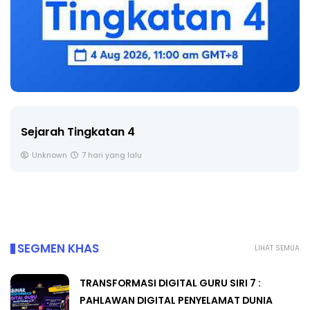
LIVE
🔴 [LIVE] PRINSIP PERAKAUNAN, BEDAH TUNTAS
SOALAN 1 TRIAL OLEH CIKGU ...
Yu. Chekgu LK
8 hari yang lalu
SEGMEN KHAS
LIHAT SEMUA
TRANSFORMASI DIGITAL GURU SIRI 7 :
PAHLAWAN DIGITAL PENYELAMAT DUNIA