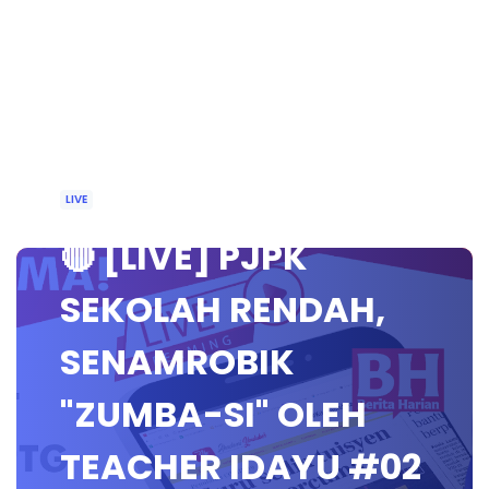
LIVE
🔴 [LIVE] PJPK
SEKOLAH RENDAH,
SENAMROBIK
"ZUMBA-SI" OLEH
TEACHER IDAYU #02