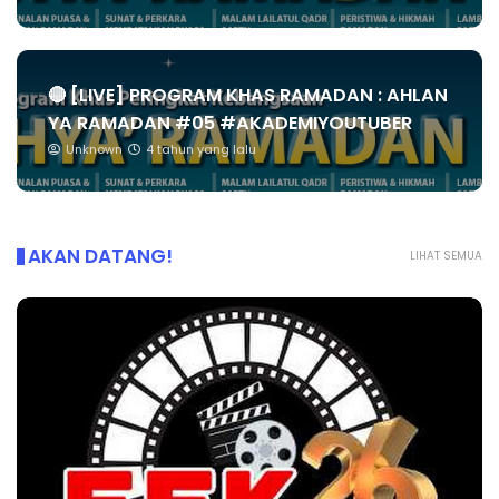
🔴 [LIVE] PROGRAM KHAS RAMADAN : AHLAN
YA RAMADAN #05 #AKADEMIYOUTUBER
Unknown
4 tahun yang lalu
AKAN DATANG!
LIHAT SEMUA