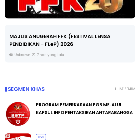
LIVE
🔴 [LIVE] MATEMATIK SR, WANG TAHUN 6 OL
CIKGU ANITA #ALLINONE #141 #...
Yu. Chekgu LK
9 hari yang lalu
SEGMEN KHAS
LIHAT SEMUA
PROGRAM PEMERKASAAN PGB MELALUI
KAPSUL INFO PENTAKSIRAN ANTARABANGSA
LIVE