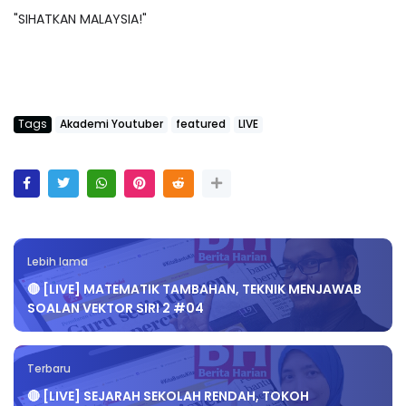
"SIHATKAN MALAYSIA!"
Tags
Akademi Youtuber
featured
LIVE
Lebih lama
🔴 [LIVE] MATEMATIK TAMBAHAN, TEKNIK MENJAWAB
SOALAN VEKTOR SIRI 2 #04
Terbaru
🔴 [LIVE] SEJARAH SEKOLAH RENDAH, TOKOH