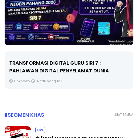
MAJLIS ANUGERAH FFK (FESTIVAL LENSA
PENDIDIKAN - FLeP) 2026
Unknown
5 hari yang lalu
SEGMEN KHAS
LIHAT SEMUA
LIVE