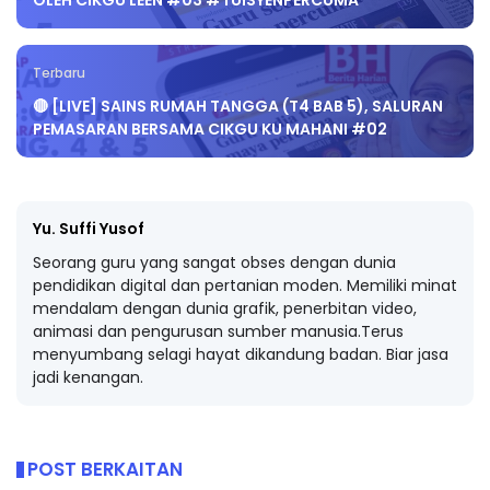
OLEH CIKGU LEEN #03 #TUISYENPERCUMA
Terbaru
🔴 [LIVE] SAINS RUMAH TANGGA (T4 BAB 5), SALURAN
PEMASARAN BERSAMA CIKGU KU MAHANI #02
Yu. Suffi Yusof
Seorang guru yang sangat obses dengan dunia
pendidikan digital dan pertanian moden. Memiliki minat
mendalam dengan dunia grafik, penerbitan video,
animasi dan pengurusan sumber manusia.Terus
menyumbang selagi hayat dikandung badan. Biar jasa
jadi kenangan.
POST BERKAITAN