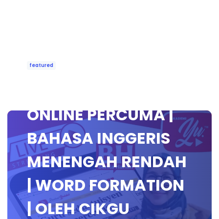
featured
🔴[LIVE] KELAS
ONLINE PERCUMA |
BAHASA INGGERIS
MENENGAH RENDAH
| WORD FORMATION
| OLEH CIKGU