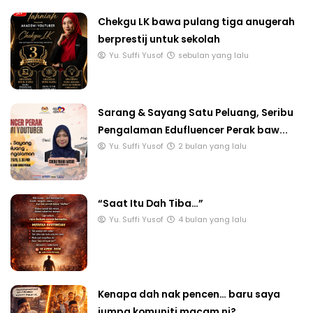
Chekgu LK bawa pulang tiga anugerah
berprestij untuk sekolah
Yu. Suffi Yusof
sebulan yang lalu
Sarang & Sayang Satu Peluang, Seribu
Pengalaman Edufluencer Perak baw...
Yu. Suffi Yusof
2 bulan yang lalu
“Saat Itu Dah Tiba…”
Yu. Suffi Yusof
4 bulan yang lalu
Kenapa dah nak pencen… baru saya
jumpa komuniti macam ni?