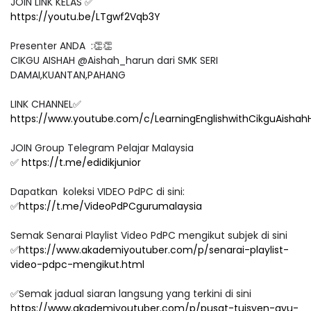
JOIN LINK KELAS ✅
https://youtu.be/LTgwf2Vqb3Y
Presenter ANDA :👏👏
CIKGU AISHAH @Aishah_harun dari SMK SERI
DAMAI,KUANTAN,PAHANG
LINK CHANNEL✅
https://www.youtube.com/c/LearningEnglishwithCikguAishah
JOIN Group Telegram Pelajar Malaysia
✅
https://t.me/edidikjunior
Dapatkan koleksi VIDEO PdPC di sini:
✅
https://t.me/VideoPdPCgurumalaysia
Semak Senarai Playlist Video PdPC mengikut subjek di sini
✅
https://www.akademiyoutuber.com/p/senarai-playlist-
video-pdpc-mengikut.html
✅Semak jadual siaran langsung yang terkini di sini
https://www.akademiyoutuber.com/p/pusat-tuisyen-ayu-