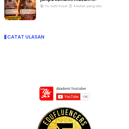
Yu. Suffi Yusof
4 bulan yang lalu
CATAT ULASAN