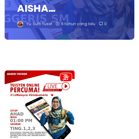
AISHA…
Yu. Suffi Yusof
6 tahun yang lalu
0