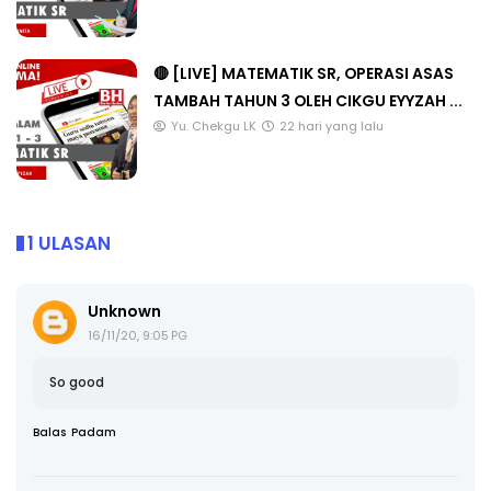
🔴 [LIVE] MATEMATIK SR, OPERASI ASAS
TAMBAH TAHUN 3 OLEH CIKGU EYYZAH ...
Yu. Chekgu LK
22 hari yang lalu
1 ULASAN
Unknown
16/11/20, 9:05 PG
So good
Balas
Padam