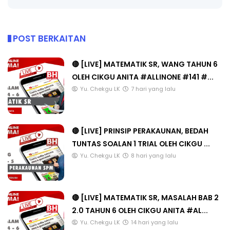
POST BERKAITAN
🔴 [LIVE] MATEMATIK SR, WANG TAHUN 6
OLEH CIKGU ANITA #ALLINONE #141 #...
Yu. Chekgu LK
7 hari yang lalu
🔴 [LIVE] PRINSIP PERAKAUNAN, BEDAH
TUNTAS SOALAN 1 TRIAL OLEH CIKGU ...
Yu. Chekgu LK
8 hari yang lalu
🔴 [LIVE] MATEMATIK SR, MASALAH BAB 2
2.0 TAHUN 6 OLEH CIKGU ANITA #AL...
Yu. Chekgu LK
14 hari yang lalu