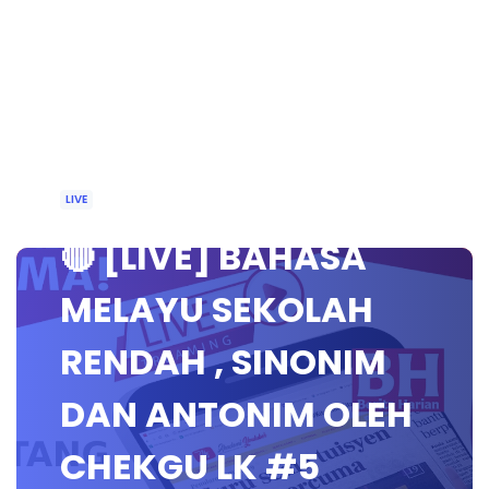
LIVE
🔴 [LIVE] BAHASA
MELAYU SEKOLAH
RENDAH , SINONIM
DAN ANTONIM OLEH
CHEKGU LK #5