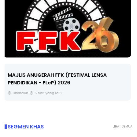
LIVE
🔴 [LIVE] MATEMATIK SR, WANG TAHUN 6 OLEH
CIKGU ANITA #ALLINONE #141 #...
Yu. Chekgu LK
7 hari yang lalu
SEGMEN KHAS
LIHAT SEMUA