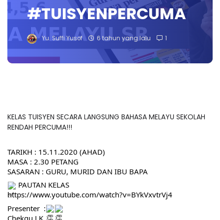
#TUISYENPERCUMA
Yu. Suffi Yusof
6 tahun yang lalu
1
KELAS TUISYEN SECARA LANGSUNG BAHASA MELAYU SEKOLAH
RENDAH PERCUMA!!!
TARIKH : 15.11.2020 (AHAD)
MASA : 2.30 PETANG  
SASARAN : GURU, MURID DAN IBU BAPA
 PAUTAN KELAS 
https://www.youtube.com/watch?v=BYkVxvtrVj4
Presenter  :
Chekgu LK 