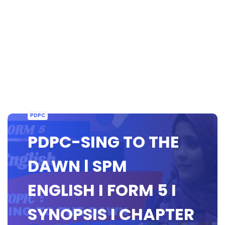
PDPC
PDPC-SING TO THE
DAWN l SPM
ENGLISH I FORM 5 I
SYNOPSIS I CHAPTER