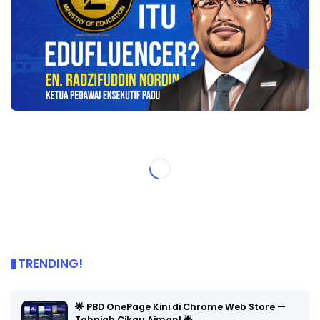
TRENDING!
🌟 PBD OnePage Kini di Chrome Web Store —