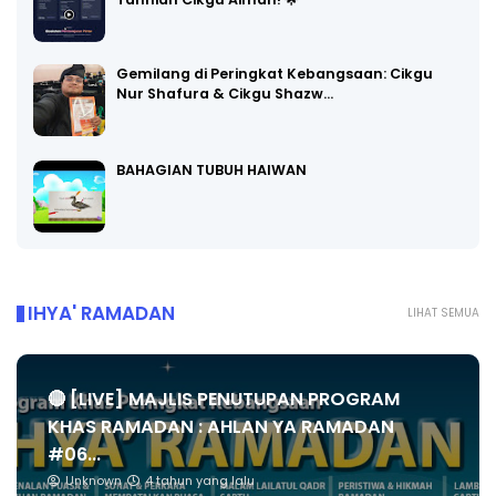
Tahniah Cikgu Aiman! 🌟
Gemilang di Peringkat Kebangsaan: Cikgu
Nur Shafura & Cikgu Shazw…
BAHAGIAN TUBUH HAIWAN
IHYA' RAMADAN
LIHAT SEMUA
🔴 [LIVE] MAJLIS PENUTUPAN PROGRAM
KHAS RAMADAN : AHLAN YA RAMADAN
#06...
Unknown
4 tahun yang lalu