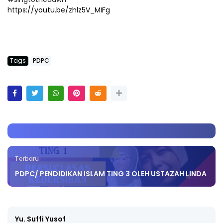
#singtothedawn
https://youtu.be/zhlz5V_MIFg
Tags
PDPC
Terbaru
PDPC/ PENDIDIKAN ISLAM TING 3 OLEH USTAZAH LINDA
Yu. Suffi Yusof