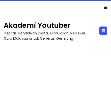
LIVE
🔴 [LIVE] MATEMATIK SR, WANG TAHUN 6 OLEH CIKGU ANITA #ALLINONE #141 #...
Akademi Youtuber
Inspirasi Pendidikan Digital, Dimulakan oleh Guru-
Guru Malaysia untuk Generasi Gemilang