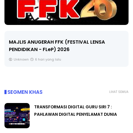
LIVE
🔴 [LIVE] MATEMATIK SR, WANG TAHUN 6 OLEH
CIKGU ANITA #ALLINONE #141 #...
Yu. Chekgu LK
8 hari yang lalu
SEGMEN KHAS
LIHAT SEMUA
TRANSFORMASI DIGITAL GURU SIRI 7 :
PAHLAWAN DIGITAL PENYELAMAT DUNIA