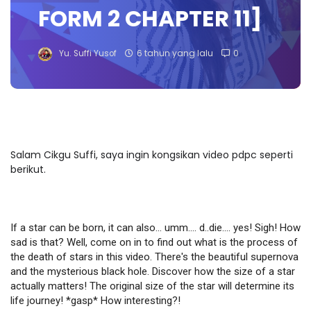
FORM 2 CHAPTER 11]
Yu. Suffi Yusof
6 tahun yang lalu
0
Salam Cikgu Suffi, saya ingin kongsikan video pdpc seperti
berikut.
If a star can be born, it can also... umm.... d..die.... yes! Sigh! How 
sad is that? Well, come on in to find out what is the process of 
the death of stars in this video. There's the beautiful supernova 
and the mysterious black hole. Discover how the size of a star 
actually matters! The original size of the star will determine its 
life journey! *gasp* How interesting?! 