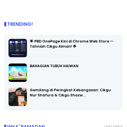
TRENDING!
🌟 PBD OnePage Kini di Chrome Web Store —
Tahniah Cikgu Aiman! 🌟
BAHAGIAN TUBUH HAIWAN
Gemilang di Peringkat Kebangsaan: Cikgu
Nur Shafura & Cikgu Shazw…
IHYA' RAMADAN
LIHAT SEMUA