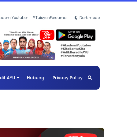
ademiYoutuber
#TuisyenPercuma
Dark mode
dit AYU
Hubungi
Privacy Policy