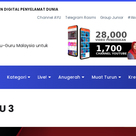
AN DIGITAL PENYELAMAT DUNIA
Channel AYU
Telegram Rasmi
Group Junior
#Ak
uru-Guru Malaysia untuk
Kategori
Live!
Anugerah
Muat Turun
Kre
U 3