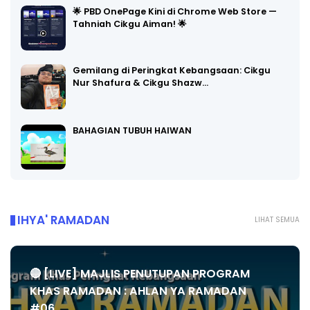
🌟 PBD OnePage Kini di Chrome Web Store —
Tahniah Cikgu Aiman! 🌟
Gemilang di Peringkat Kebangsaan: Cikgu
Nur Shafura & Cikgu Shazw…
BAHAGIAN TUBUH HAIWAN
IHYA' RAMADAN
LIHAT SEMUA
🔴 [LIVE] MAJLIS PENUTUPAN PROGRAM
KHAS RAMADAN : AHLAN YA RAMADAN
#06...