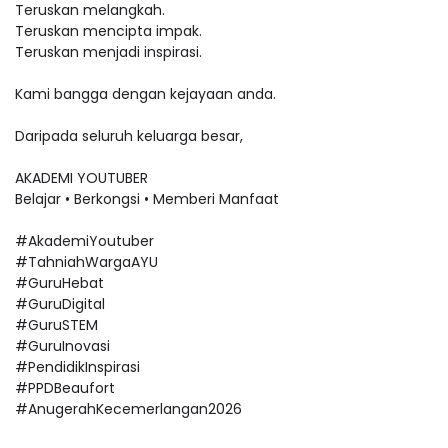
Teruskan melangkah.
Teruskan mencipta impak.
Teruskan menjadi inspirasi.
Kami bangga dengan kejayaan anda.
Daripada seluruh keluarga besar,
AKADEMI YOUTUBER
Belajar • Berkongsi • Memberi Manfaat
#AkademiYoutuber
#TahniahWargaAYU
#GuruHebat
#GuruDigital
#GuruSTEM
#GuruInovasi
#PendidikInspirasi
#PPDBeaufort
#AnugerahKecemerlangan2026