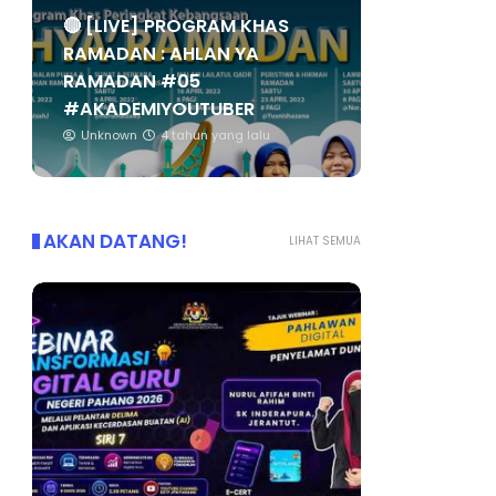
🔴 [LIVE] PROGRAM KHAS
RAMADAN : AHLAN YA
RAMADAN #05
#AKADEMIYOUTUBER
Unknown
4 tahun yang lalu
AKAN DATANG!
LIHAT SEMUA