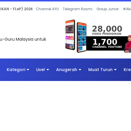
 OLEH CIKGU ANITA #ALLINONE #141 #...
Channel AYU
Telegram Rasmi
Group Junior
#Ak
uru-Guru Malaysia untuk
Kategori
Live!
Anugerah
Muat Turun
Kre