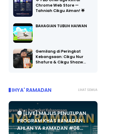
🌟 PBD OnePage Kini di
Chrome Web Store —
Tahniah Cikgu Aiman! 🌟
BAHAGIAN TUBUH HAIWAN
Gemilang di Peringkat
Kebangsaan: Cikgu Nur
Shafura & Cikgu Shazw…
IHYA' RAMADAN
LIHAT SEMUA
🔴 [LIVE] MAJLIS PENUTUPAN
PROGRAM KHAS RAMADAN :
AHLAN YA RAMADAN #06...