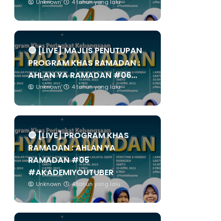
Unknown
4 tahun yang lalu
🔴 [LIVE] MAJLIS PENUTUPAN
PROGRAM KHAS RAMADAN :
AHLAN YA RAMADAN #06...
Unknown
4 tahun yang lalu
🔴 [LIVE] PROGRAM KHAS
RAMADAN : AHLAN YA
RAMADAN #05
#AKADEMIYOUTUBER
Unknown
4 tahun yang lalu