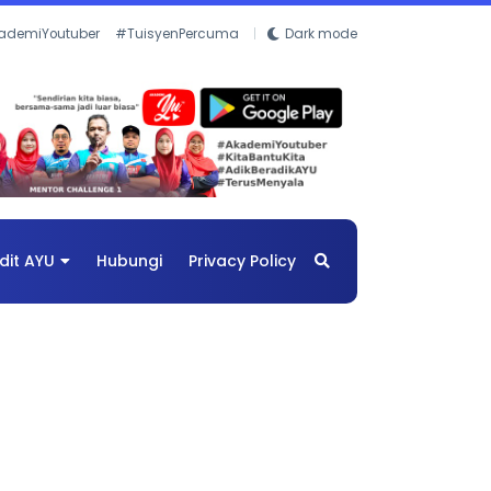
ademiYoutuber
#TuisyenPercuma
Dark mode
dit AYU
Hubungi
Privacy Policy