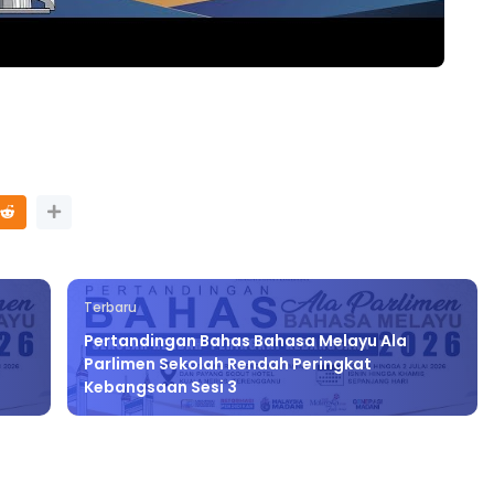
Terbaru
Pertandingan Bahas Bahasa Melayu Ala
Parlimen Sekolah Rendah Peringkat
Kebangsaan Sesi 3